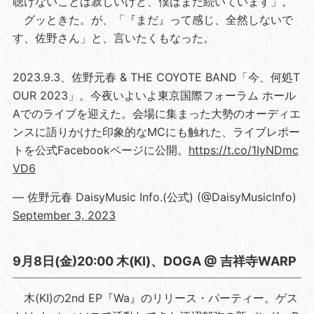
聴けないことは寂しいけど、僕はまだ続いています」。
グッときた。が、「『まだ』って感じ、全然しないで
す、佐野さん」と、言いたくもなった。
2023.9.3、佐野元春 & THE COYOTE BAND「今、何処T
OUR 2023」。今夜いよいよ東京国際フォーラム ホール
Aでのライブを迎えた。会場に集まった大勢のオーディエ
ンスに語りかけた印象的なMCにも触れた、ライブレポー
トを公式Facebookページに公開。
https://t.co/1IyNDmc
VD6
— 佐野元春 DaisyMusic Info.(公式) (@DaisyMusicInfo)
September 3, 2023
9月8日(金)20:00 木(KI)、DOGA @ 吉祥寺WARP
木(KI)の2nd EP『Wa』のリリース・パーティー。ゲス