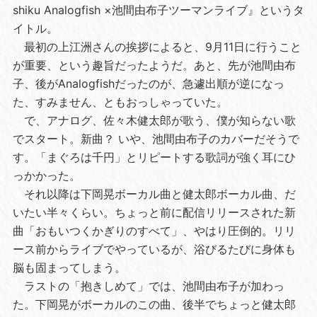
shiku Analogfish ×池間由布子ツーマンライブ』というタ
イトル。
最初の上江洲さんの挨拶によると、9月11日に行うこと
が重要、という趣旨だったようだ。あと、先が池間由布
子、後がAnalogfishだったのが、急遽出順が逆になっ
た、すみません、ともおっしゃっていた。
で、アナログ、佐々木健太郎が歌う、僕が知らない歌
でスタート。新曲？ いや、池間由布子のカバーだそうで
す。「まぐろは千円」とリピートする歌詞が強く耳にひ
っかかった。
それ以降は下岡晃ボーカル曲と健太郎ボーカル曲、だ
いたい半々くらい。ちょっと前に配信リリースされた新
曲「おもいつくかぎりのすべて」、やはり圧倒的。リリ
ース前からライブでやっているが、浴びるたびに身体も
脳も固まってしまう。
ラストの「抱きしめて」では、池間由布子が加わっ
た。下岡晃がボーカルのこの曲、後半でちょっと健太郎