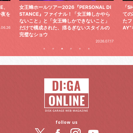
 DI
「SHISHAMOでした!!!」ロックバンドとし
TO
やら
ての芯を貫き通し、笑顔と感謝で泳ぎ切っ
気感
と」
たファイナルライブ、DAY2“GOODBYE D
レポ
ルの
AY”をレポート
2026.06.19
.07.17
follow us