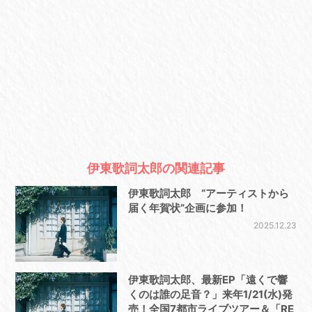
伊東歌詞太郎の関連記事
伊東歌詞太郎 “アーティストから
届く年賀状”企画に参加！
2025.12.23
伊東歌詞太郎、最新EP「遠くで響
くのは誰の足音？」来年1/21(水)発
売！全国7都市ライブツアー＆「RE