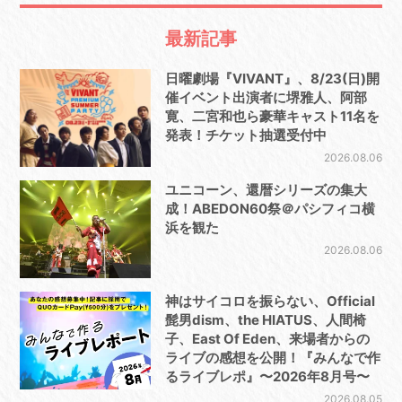
最新記事
日曜劇場『VIVANT』、8/23(日)開
催イベント出演者に堺雅人、阿部
寛、二宮和也ら豪華キャスト11名を
発表！チケット抽選受付中
2026.08.06
ユニコーン、還暦シリーズの集大
成！ABEDON60祭＠パシフィコ横
浜を観た
2026.08.06
神はサイコロを振らない、Official
髭男dism、the HIATUS、人間椅
子、East Of Eden、来場者からの
ライブの感想を公開！『みんなで作
るライブレポ』〜2026年8月号〜
2026.08.05