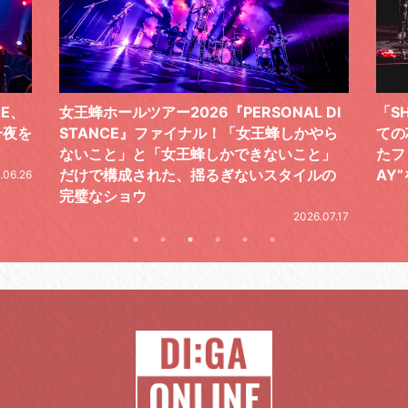
 DI
「SHISHAMOでした!!!」ロックバンドとし
TO
やら
ての芯を貫き通し、笑顔と感謝で泳ぎ切っ
気感
と」
たファイナルライブ、DAY2“GOODBYE D
レポ
ルの
AY”をレポート
2026.06.19
.07.17