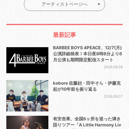
アーティストページへ
最新記事
BARBEE BOYS 4PEACE、12/7(月)
公演詳細発表！本日夜8時8分より6
月公演も期間限定配信スタート
2026.08.08
kobore 佐藤赳・田中そら・伊藤克
起が10年前を振り返る
2026.08.07
有安杏果、全国6ヶ所を巡った弾き
語りツアー「A Little Harmony Liv