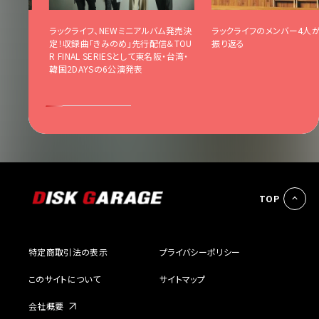
まハマっ
ラックライフ、NEWミニアルバム発売決
ラックライフのメンバー4人が
定！収録曲「きみのめ」先行配信＆TOU
振り返る
R FINAL SERIESとして東名阪・台湾・
韓国2DAYSの6公演発表
TOP
特定商取引法の表示
プライバシーポリシー
このサイトについて
サイトマップ
会社概要