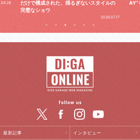
ルの
AY”をレポート
2026.06.19
.07.17
follow us
最新記事
インタビュー