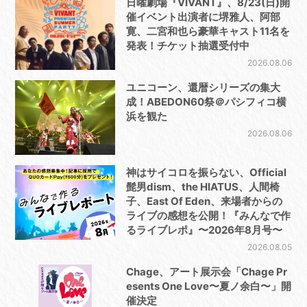
日曜劇場『VIVANT』、8/23(日)開
催イベント出演者に堺雅人、阿部
寛、二宮和也ら豪華キャスト11名を
発表！チケット抽選受付中
2026.08.06
ユニコーン、還暦シリーズの集大
成！ABEDON60祭＠パシフィコ横
浜を観た
2026.08.06
神はサイコロを振らない、Official
髭男dism、the HIATUS、人間椅
子、East Of Eden、来場者からの
ライブの感想を公開！『みんなで作
るライブレポ』〜2026年8月号〜
2026.08.05
Chage、アート展示会「Chage Pr
esents One Love〜夏ノ余白〜」開
催決定