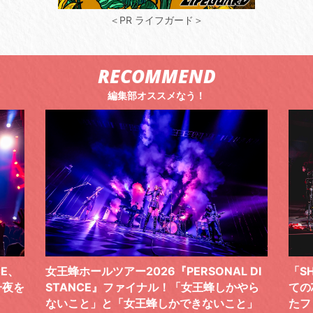
＜PR ライフガード＞
RECOMMEND
編集部オススメなう！
 DI
「SHISHAMOでした!!!」ロックバンドとし
TO
やら
ての芯を貫き通し、笑顔と感謝で泳ぎ切っ
気感
と」
たファイナルライブ、DAY2“GOODBYE D
レポ