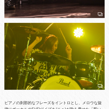
ピアノの刹那的なフレーズをイントロとし、メロウな旋
律にボーカルのEVEki(イブキ/Ｖｏ)が歌を乗せた「誓い