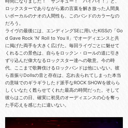
時間になりました！ サンキュー！ バイバイ！」と、
ロックスターでありながら素の言葉を解き放った人間臭
いボーカルのナオの人間性も、このバンドのカラーなの
だろう。
ライヴの最後には、エンディングSEに用いたKISSの「Go
d Gave Rock 'N' Roll to You II」でオーディエンスと共
に掲げた両手を大きく広げた。毎回ライヴごとに魅せて
くれるこの景色は、自らをロックン・ロールの道に引き
ずり込んだ偉大なるロックスター達への敬意。今の時
代、ここまで歌舞伎けるロックバンドは他にいない。彼
ら首振りDollsの音と存在は、忘れ去られてしまった本当
の意味でのギラギラしたド派手なROCK SHOWを彼らら
しくいなたく甦らせてくれた最高の時間だった。そして
彼らはこの日、確実に初見のオーディエンスの心を奪っ
た手応えを感じたに違いない。