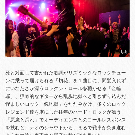
死と対面して書かれた歌詞がリズミックなロックチュー
ンに乗って届けられる「切花」を１曲目に、間髪入れず
にいなたさが漂うロックン・ロールを聴かせる「金輪
罪」、猟奇的なギターから乱歩地獄へと引きずり込んだ
悍ましいロック「鏡地獄」をたたみかけ、多くのロック
レジェンド達を虜にした往年のハード・ロックが漂う
「悪魔と踊れ」でオーディエンスとのコールレスポンス
を挟むと、ナオのシャウトから、まるで戦車が突き進む