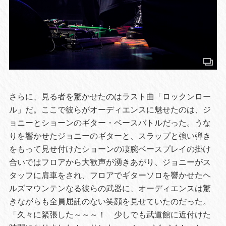
さらに、見る者を驚かせたのはラスト曲「ロックンロー
ル」だ。ここで彼らがオーディエンスに魅せたのは、ジ
ョニーとショーンのギター・ベースバトルだった。うな
りを響かせたジョニーのギターと、スラップと強い弾き
をもって見せ付けたショーンの凄腕ベースプレイの掛け
合いではフロアから大歓声が湧きあがり、ジョニーがス
タッフに肩車をされ、フロアでギターソロを響かせたヘ
ルズマウンテンなる彼らの武器に、オーディエンスは驚
きながらも全員屈託のない笑顔を見せていたのだった。
「久々に緊張した～～～！ 少しでも武道館に近付けた