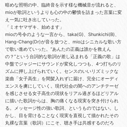
暗めな照明の中、臨終音を示す様な機械音が流れると、
mioが歌詞というよりも心の中の鬱憤を詰まった言葉に変
え一気に吐き出していった。
「ミオヤマザキ、始めます」
mioの号令のような一言から、taka(G)、Shunkichi(B)、
Hang-Chang(Dr)が音を放つと、mioはシニカルな歌い方
で歌い進めていった。“あんたの正義は誰かを救えん
の？”という台詞的な歌詞が差し込まれる「正義の歌」は
中盤でジャジーにサウンドが変化しつつも、4つ打ちのリ
ズムに押し上げられていく。センスのいいリズミックな
楽曲「女子高生」を間髪入れずに届け、完全にオーディ
エンスを虜にしていく。現代社会の闇へのアンチテーゼ
を感じさせる女子高生の現状をリアル過ぎるほどリアル
に描いた歌詞からは、胸の痛くなる現実を突き付けられ
る。メッセージ性の強い歌詞、というものではない。し
かし、目を背けることなく現実を直視して描かれたその
丸裸な言葉（歌詞）にこそ、聴き手は共感するのだろ