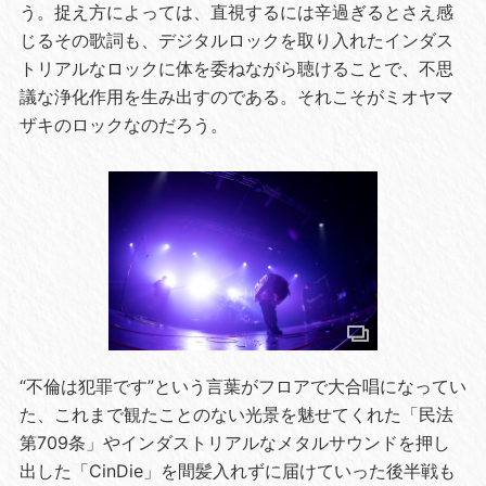
う。捉え方によっては、直視するには辛過ぎるとさえ感
じるその歌詞も、デジタルロックを取り入れたインダス
トリアルなロックに体を委ねながら聴けることで、不思
議な浄化作用を生み出すのである。それこそがミオヤマ
ザキのロックなのだろう。
“不倫は犯罪です”という言葉がフロアで大合唱になってい
た、これまで観たことのない光景を魅せてくれた「民法
第709条」やインダストリアルなメタルサウンドを押し
出した「CinDie」を間髪入れずに届けていった後半戦も