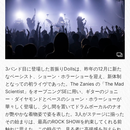
3バンド目に登場した首振りDollsは、昨年の12月に新た
なベーシスト、ショーン・ホラーショーを迎え、新体制
となっての初ライヴであった。The Zanies の「The Mad
Scientist」をオープニングSEに用い、ギターのジョニ
ー・ダイヤモンドとベースのショーン・ホラーショーが
華々しく登場し、少し間を置いてドラムボーカルのナオ
が艶やかな着物姿で姿を表した。3人がステージに揃った
その始まりは、最高のROCK SHOWを約束してくれる前
触れに思えた。この時点で、見る者に高揚感を与えられ