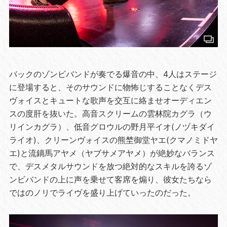
バックのゾンビバンドが奏でる爆音の中、4人はステージ
に登場すると、そのサウンドに物怖じすることなくデス
ヴォイスとキュートな歌声を交互に絡ませオーディエン
スの度肝を抜いた。高音スクリームの雲林院カグラ（ウ
リインカグラ）、低音グロウルの野月平イオ(ノヅキダイ
ライオ)、クリーンヴォイスの熊埜御堂ヤエ(クマノミドヤ
エ)と流鏑馬アヤメ（ヤブサメアヤメ）が絶妙なバランス
で、デスメタルサウンドを放つ絶対的なスキルを誇るゾ
ンビバンドの上に声を乗せて客席を煽り、彼女たちなら
ではのノリでライヴを盛り上げていったのだった。