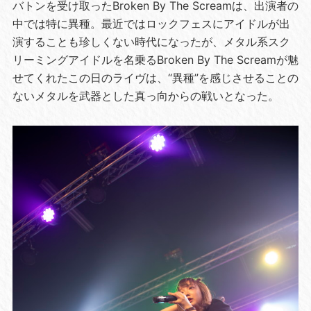
バトンを受け取ったBroken By The Screamは、出演者の
中では特に異種。最近ではロックフェスにアイドルが出
演することも珍しくない時代になったが、メタル系スク
リーミングアイドルを名乗るBroken By The Screamが魅
せてくれたこの日のライヴは、“異種”を感じさせることの
ないメタルを武器とした真っ向からの戦いとなった。