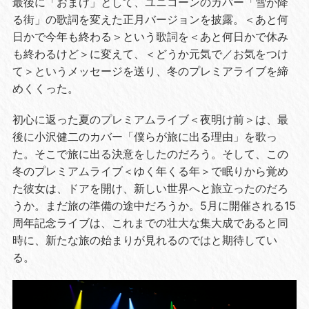
最後に「おまけ」として、ユニコーンのカバー「雪が降
る街」の歌詞を変えた正月バージョンを披露。＜あと何
日かで今年も終わる＞という歌詞を＜あと何日かで休み
も終わるけど＞に変えて、＜どうか元気で／お気をつけ
て＞というメッセージを送り、冬のプレミアライブを締
めくくった。
初心に返った夏のプレミアムライブ＜夜明け前＞は、最
後に小沢健二のカバー「僕らが旅に出る理由」を歌っ
た。そこで旅に出る決意をしたのだろう。そして、この
冬のプレミアムライブ＜ゆく年くる年＞で眠りから覚め
た彼女は、ドアを開け、新しい世界へと旅立ったのだろ
うか。まだ旅の準備の途中だろうか。
5
月に開催される
15
周年記念ライブは、これまでの壮大な集大成であると同
時に、新たな旅の始まりが見れるのではと期待してい
る。