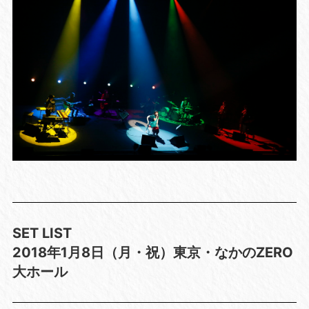
SET LIST
2018
年
1
月
8
日
（月・祝）東京・
なかの
ZERO
大ホール