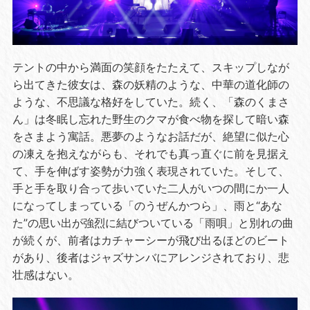
テントの中から満面の笑顔をたたえて、スキップしなが
ら出てきた彼女は、森の妖精のような、中華の道化師の
ような、不思議な格好をしていた。続く、「森のくまさ
ん」は冬眠し忘れた野生のクマが食べ物を探して暗い森
をさまよう寓話。悪夢のようなお話だが、絶望に似た心
の凍えを抱えながらも、それでも真っ直ぐに前を見据え
て、手を伸ばす姿勢が力強く表現されていた。そして、
手と手を取り合って歩いていた二人がいつの間にか一人
になってしまっている「のうぜんかつら」、雨と“あな
た”の思い出が強烈に結びついている「雨唄」と別れの曲
が続くが、前者はカチャーシーが飛び出るほどのビート
があり、後者はジャズサンバにアレンジされており、悲
壮感はない。