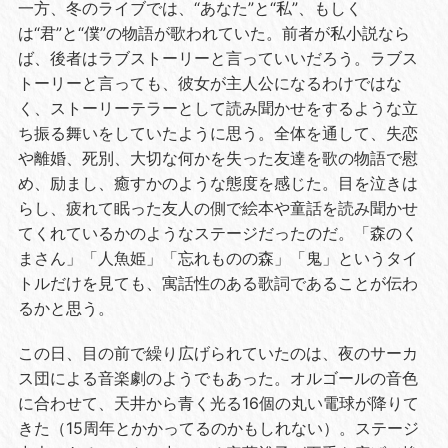
一方、冬のライブでは、“あなた”と“私”、もしく
は“君”と“僕”の物語が歌われていた。前者が私小説なら
ば、後者はラブストーリーと言っていいだろう。ラブス
トーリーと言っても、彼女が主人公になるわけではな
く、ストーリーテラーとして読み聞かせをするような立
ち振る舞いをしていたように思う。全体を通して、失恋
や離婚、死別、大切な何かを失った友達を歌の物語で慰
め、励まし、癒すかのような態度を感じた。目を泣きは
らし、疲れて眠った友人の側で絵本や童話を読み聞かせ
てくれているかのようなステージだったのだ。「森のく
まさん」「人魚姫」「忘れものの森」「鬼」というタイ
トルだけを見ても、寓話性のある歌詞であることが伝わ
るかと思う。
この日、目の前で繰り広げられていたのは、夜のサーカ
ス団による音楽劇のようでもあった。オルゴールの音色
に合わせて、天井から青く光る
16
個の丸い電球が降りて
きた（
15
周年とかかってるのかもしれない）。ステージ