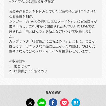
※ライブ会場＆通販＆配信限定
音楽を作ることをお休みしていた安藤裕子が約1年半ぶりと
なる新曲を制作。
シンガー・Salyuとの思い出エピソードをもとに安藤自らが
書き下ろし、2016年秋に開催されたACOUSTIC LIVEで披
露された「雨とぱんつ」を新たなアレンジで収録しまし
た。
カップリング「暗雲俄かに立ち込めり」とともに、どこか
優しくオーガニックな作品に仕上がった両曲は、やはり安
藤裕子ならではのメロディラインを揺蕩わせています。
≪収録曲≫
1．雨とぱんつ
2．暗雲俄かに立ち込めり
SHARE