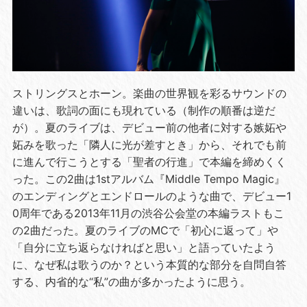
ストリングスとホーン。楽曲の世界観を彩るサウンドの
違いは、歌詞の面にも現れている（制作の順番は逆だ
が）。夏のライブは、デビュー前の他者に対する嫉妬や
妬みを歌った「隣人に光が差すとき」から、それでも前
に進んで行こうとする「聖者の行進」で本編を締めくく
った。この2曲は
1st
アルバム『
Middle Tempo Magic
』
のエンディングとエンドロールのような曲で、デビュー1
0周年である
2013
年
11
月の渋谷公会堂の本編ラストもこ
の2曲だった。夏のライブの
MC
で「初心に返って」や
「自分に立ち返らなければと思い」と語っていたよう
に、なぜ私は歌うのか？という本質的な部分を自問自答
する、内省的な“私”の曲が多かったように思う。