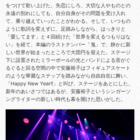
をつけて歌い上げた。失恋にしろ、大切な人やものとの
永遠の別れにしても、自分自身がその問題を受け入れ
て、乗り越えていったことがわかる。そして、いつもの
ように歌詞を変えずに、足踏みしながら、はっきりと
「愛してます」と４回続けた「世界を変えるつもりはな
い」を経て、本編のラストナンバー「鬼」で、静かに新
しい世界が始まったところで大団円を迎えた。ステージ
下に設置されたミラーボールの光とバンドによる音がぐ
るぐると回る空間の中で安藤裕子はフィギュアスケート
のような華麗なステップを踏みながら自由自在に舞い、
「
Happy New Year!!
」と叫び、ステージをあとにした。
新年のあいさつではあるが、安藤裕子というシンガーソ
ングライターの新しい時代も幕を開けた思いがした。