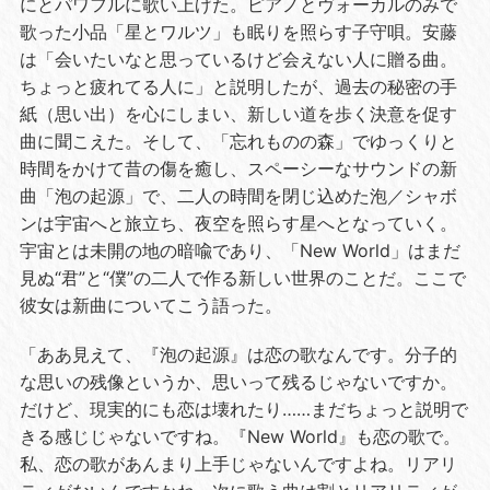
にとパワフルに歌い上げた。ピアノとヴォーカルのみで
歌った小品「星とワルツ」も眠りを照らす子守唄。安藤
は「会いたいなと思っているけど会えない人に贈る曲。
ちょっと疲れてる人に」と説明したが、過去の秘密の手
紙（思い出）を心にしまい、新しい道を歩く決意を促す
曲に聞こえた。そして、「忘れものの森」でゆっくりと
時間をかけて昔の傷を癒し、スペーシーなサウンドの新
曲「泡の起源」で、二人の時間を閉じ込めた泡／シャボ
ンは宇宙へと旅立ち、夜空を照らす星へとなっていく。
宇宙とは未開の地の暗喩であり、「
New World
」はまだ
見ぬ“君”と“僕”の二人で作る新しい世界のことだ。ここで
彼女は新曲についてこう語った。
「ああ見えて、『泡の起源』は恋の歌なんです。分子的
な思いの残像というか、思いって残るじゃないですか。
だけど、現実的にも恋は壊れたり……まだちょっと説明で
きる感じじゃないですね。『
New World
』も恋の歌で。
私、恋の歌があんまり上手じゃないんですよね。リアリ