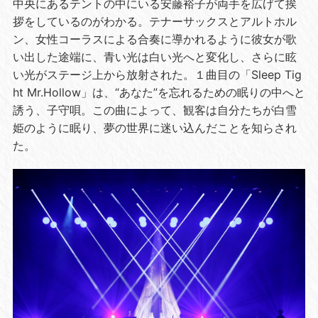
中央にあるテントの中にいる安藤裕子が両手を広げて挨
拶をしているのがわかる。テナーサックスとアルトホル
ン、女性コーラスによる合奏に導かれるように彼女が歌
い出した途端に、青い光は白い光へと変化し、さらに眩
い光がステージ上から放射された。１曲目の「
Sleep Tig
ht Mr.Hollow
」は、“あなた”を忘れるための眠りの中へと
誘う、子守唄。この曲によって、観客は自分たちが白雪
姫のように眠り、夢の世界に迷い込んだことを知らされ
た。