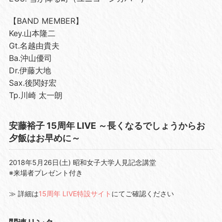
【
BAND MEMBER
】
Key.
山本隆二
Gt.
名越由貴夫
Ba.
沖山優司
Dr.
伊藤大地
Sax.
後関好宏
Tp.
川崎 太一朗
安藤裕子 15周年 LIVE ～長くなるでしょうからお
夕飯はお早めに～
2018年5月26日(土) 昭和女子大学人見記念講堂
※来場者プレゼント付き
≫ 詳細は
15周年 LIVE特設サイト
にてご確認ください