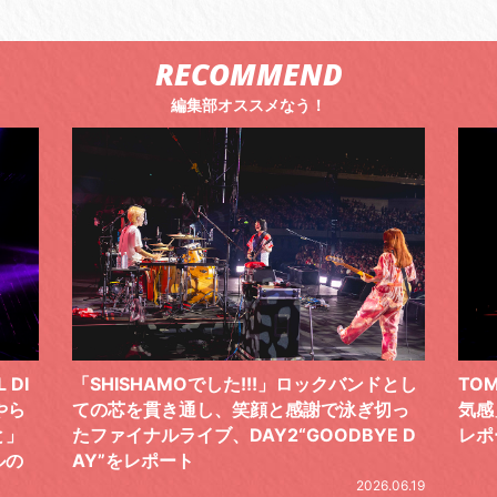
RECOMMEND
編集部オススメなう！
!!」ロックバンドとし
TOMOO、３台の鍵盤で「6月から7
顔と感謝で泳ぎ切っ
気感」を鮮やかに描いた、FC限定ラ
2“GOODBYE D
レポート
20
2026.06.19