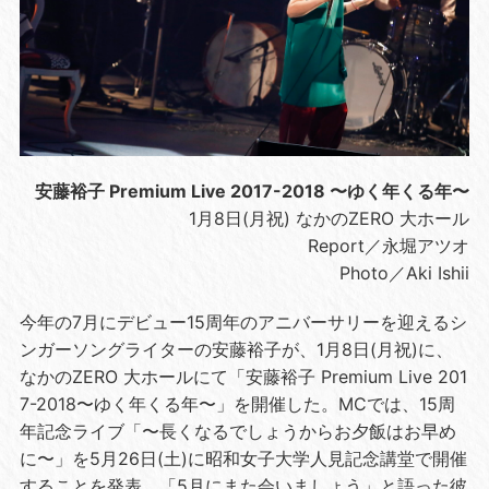
安藤裕子 Premium Live 2017-2018 〜ゆく年くる年〜
1月8日(月祝) なかのZERO 大ホール
Report／永堀アツオ
Photo／Aki
Ishii
今年の
7
月にデビュー
15
周年のアニバーサリーを迎えるシ
ンガーソングライターの安藤裕子が、
1
月
8
日
(
月祝
)
に、
なかの
ZERO
大ホールにて「安藤裕子
Premium Live 201
7-2018
〜ゆく年くる年〜」を開催した。
MC
では、
15
周
年記念ライブ「〜長くなるでしょうからお夕飯はお早め
に〜」を
5
月
26
日
(
土
)
に昭和女子大学人見記念講堂で開催
することを発表。「
5
月にまた会いましょう」と語った彼