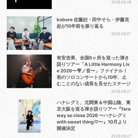
2026.08.08
kobore 佐藤赳・田中そら・伊藤克
起が10年前を振り返る
2026.08.07
有安杏果、全国6ヶ所を巡った弾き
語りツアー「A Little Harmony Liv
e 2026〜雫ノ音〜」ファイナル！
初のソロコンサートから10年、止
むことのない成長を見せたステージ
2026.08.07
ハナレグミ、北関東＆中国山陰、東
京大阪を巡る弾き語りツアー『fara
way so close 2026 〜ハナレグミ
with sweet thing♡〜』10月より
開催決定
2026.08.07