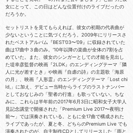
女にとって、この日はどんな位置付けのライブだったの
だろうか。
セットリストを見てもらえれば、彼女の初期の代表曲が
少ないということに気づくだろう。
2009
年にリリースさ
れたベストアルバム『
BEST’03
〜
’09
』に収録されていた
曲は
17
曲中３曲のみ。
’10
年以降の楽曲が全体の
7
割を占
めていた。また、彼女のシンガーとしての才能を見出し
た堤幸彦監督の映画『
2LDK
』のエンディングテーマ「隣
人に光が差すとき」や映画『自虐の詩』の主題歌「海原
の月」、映画『人形霊』のエンディングテーマ「
Lost chi
ld,
」に加え、デビュー当時からライブのラストナンバー
としておなじみの「聖者の行進」も歌っていない。ちな
みに、これらは半年前の
2017
年
6
月
3
日に昭和女子大学人
見記念講堂で開催された「
Premium Live 2017
〜夜明け
前〜」では演奏されている。ともに全
17
曲で構成された
ライブであったが、夏と冬、どちらの
Premium Live
でも
演奏されたのが、自主制作
CD
としてリリースした「雨と