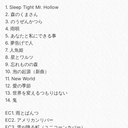
1. Sleep Tight Mr. Hollow
2. 森のくまさん
3.
のうぜんかつら
4.
雨唄
5.
あなたと私にできる事
6.
夢告げで人
7.
人魚姫
8.
星とワルツ
9.
忘れものの森
10.
泡の起源（新曲）
11. New World
12.
愛の季節
13.
世界を変えるつもりはない
14.
鬼
EC1. 雨とぱんつ
EC2.
アメリカンリバー
EC3.
雪が降る町（ユニコーンカバー）