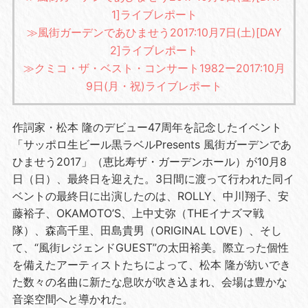
1]ライブレポート
≫風街ガーデンであひませう2017:10月7日(土)[DAY
2]ライブレポート
≫クミコ・ザ・ベスト・コンサート1982ー2017:10月
9日(月・祝)ライブレポート
作詞家・松本 隆のデビュー
47
周年を記念したイベント
「サッポロ生ビール黒ラベル
Presents
風街ガーデンであ
ひませう
2017
」（恵比寿ザ・ガーデンホール）が
10
月
8
日（日）、最終日を迎えた。
3
日間に渡って行われた同イ
ベントの最終日に出演したのは、
ROLLY
、中川翔子、安
藤裕子、
OKAMOTO’S
、上中丈弥（
THE
イナズマ戦
隊）、森高千里、田島貴男（
ORIGINAL
LOVE
）、そし
て、“風街レジェンド
GUEST
”の太田裕美。際立った個性
を備えたアーティストたちによって、松本 隆が紡いでき
た数々の名曲に新たな息吹が吹き込まれ、会場は豊かな
音楽空間へと導かれた。