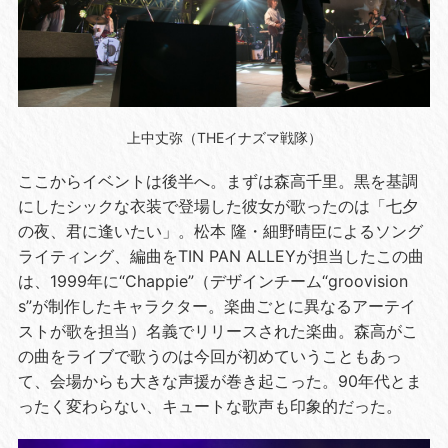
上中丈弥（THEイナズマ戦隊）
ここからイベントは後半へ。まずは森高千里。黒を基調
にしたシックな衣装で登場した彼女が歌ったのは「七夕
の夜、君に逢いたい」。松本 隆・細野晴臣によるソング
ライティング、編曲を
TIN PAN ALLEY
が担当したこの曲
は、
1999
年に“
Chappie
”（デザインチーム“
groovision
s
”が制作したキャラクター。楽曲ごとに異なるアーテイ
ストが歌を担当）名義でリリースされた楽曲。森高がこ
の曲をライブで歌うのは今回が初めていうこともあっ
て、会場からも大きな声援が巻き起こった。
90
年代とま
ったく変わらない、キュートな歌声も印象的だった。