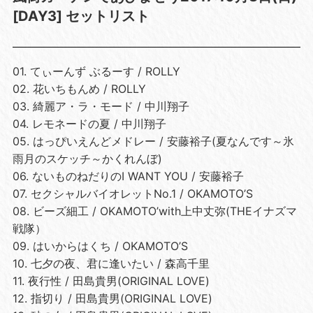
[DAY3] セットリスト
01. てぃーんず ぶるーす / ROLLY
02. 花いちもんめ / ROLLY
03. 綺麗ア・ラ・モード / 中川翔子
04. レモネードの夏 / 中川翔子
05. はっぴいえんどメドレー / 安藤裕子(夏なんです～氷
雨月のスケッチ～かくれんぼ)
06. ないものねだりのI WANT YOU / 安藤裕子
07. セクシャルバイオレットNo.1 / OKAMOTO’S
08. ビーズ細工 / OKAMOTO’with上中丈弥(THEイナズマ
戦隊）
09. はいからはくち / OKAMOTO’S
10. 七夕の夜、君に逢いたい / 森高千里
11. 夜行性 / 田島貴男(ORIGINAL LOVE)
12. 指切り / 田島貴男(ORIGINAL LOVE)