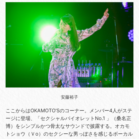
安藤裕子
ここからは
OKAMOTO
’
S
のコーナー。メンバー
4
人がステ
ージに登場、「セクシャルバイオレット
No.1
」（桑名正
博）をシンプルかつ骨太なサウンドで披露する。オカモ
トショウ（Ｖ
o
）のセクシーな男っぽさを感じるボーカル