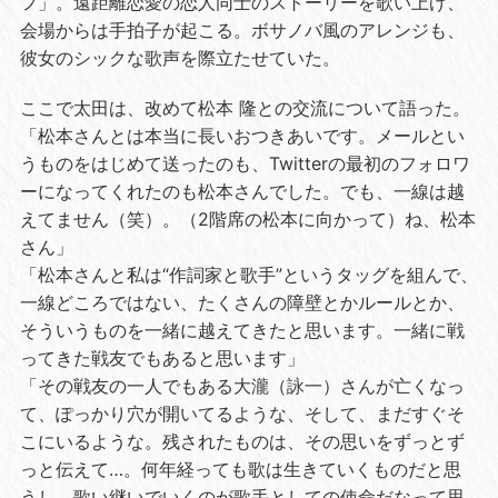
フ」。遠距離恋愛の恋人同士のストーリーを歌い上げ、
会場からは手拍子が起こる。ボサノバ風のアレンジも、
彼女のシックな歌声を際立たせていた。
ここで太田は、改めて松本 隆との交流について語った。
「松本さんとは本当に長いおつきあいです。メールとい
うものをはじめて送ったのも、
Twitter
の最初のフォロワ
ーになってくれたのも松本さんでした。でも、一線は越
えてません（笑）。（
2
階席の松本に向かって）ね、松本
さん」
「松本さんと私は“作詞家と歌手”というタッグを組んで、
一線どころではない、たくさんの障壁とかルールとか、
そういうものを一緒に越えてきたと思います。一緒に戦
ってきた戦友でもあると思います」
「その戦友の一人でもある大瀧（詠一）さんが亡くなっ
て、ぽっかり穴が開いてるような、そして、まだすぐそ
こにいるような。残されたものは、その思いをずっとず
っと伝えて…。何年経っても歌は生きていくものだと思
うし、歌い継いでいくのが歌手としての使命だなって思