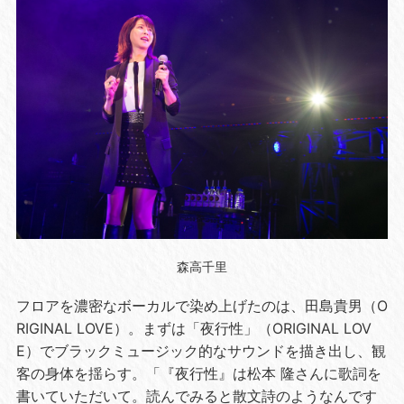
森高千里
フロアを濃密なボーカルで染め上げたのは、田島貴男（
O
RIGINAL LOVE
）。まずは「夜行性」（
ORIGINAL LOV
E
）でブラックミュージック的なサウンドを描き出し、観
客の身体を揺らす。「『夜行性』は松本 隆さんに歌詞を
書いていただいて。読んでみると散文詩のようなんです