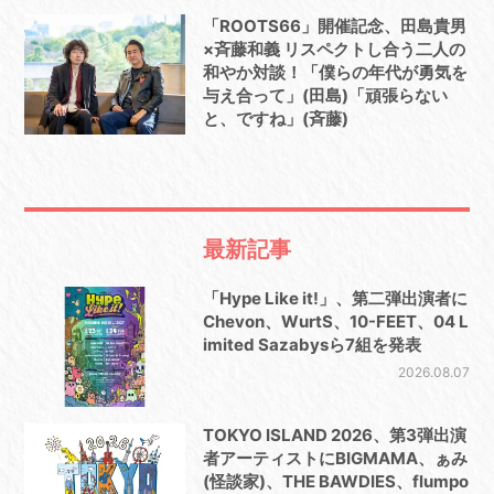
「ROOTS66」開催記念、田島貴男
×斉藤和義 リスペクトし合う二人の
和やか対談！「僕らの年代が勇気を
与え合って」(田島)「頑張らない
と、ですね」(斉藤)
最新記事
「Hype Like it!」、第二弾出演者に
Chevon、WurtS、10-FEET、04 L
imited Sazabysら7組を発表
2026.08.07
TOKYO ISLAND 2026、第3弾出演
者アーティストにBIGMAMA、ぁみ
(怪談家)、THE BAWDIES、flumpo