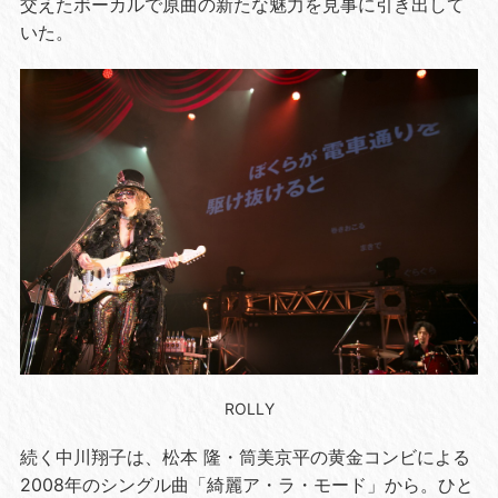
交えたボーカルで原曲の新たな魅力を見事に引き出して
いた。
ROLLY
続く中川翔子は、松本 隆・筒美京平の黄金コンビによる
2008
年のシングル曲「綺麗ア・ラ・モード」から。ひと