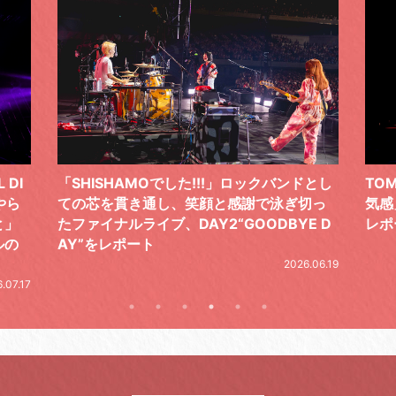
 DI
「SHISHAMOでした!!!」ロックバンドとし
TO
やら
ての芯を貫き通し、笑顔と感謝で泳ぎ切っ
気感
と」
たファイナルライブ、DAY2“GOODBYE D
レポ
ルの
AY”をレポート
2026.06.19
.07.17