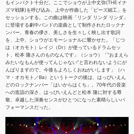
もインパクト十分だ。ここでショウが上中丈弥(THEイナ
ズマ戦隊
)
を呼び込み、上中が作曲した「ピーズ細工」を
セッションする。この曲は映画「リンダ リンダ リンダ」
に登場する劇中バンドの楽曲として制作されたロックナ
ンバー。青春の儚さ、美しさを生々しく映し出す歌詞
を、上中、ショウがエモーショナルに響かせた。「じつ
は（オカモト）レイジ（
Dr
）が使っているドラムセッ
ト、松本 隆さんのものなんです」（ショウ）「“おまえら
みたいなもんが使ってんじゃない”と言われないようにが
んばりますので、今後もよろしくおねがいします」（ハ
マ・オカモト／
Ba
）というトークの後は、はっぴいえん
どのロックナンバー「はいからはくち」。
70
年代の音楽
への造詣の深さ、はっぴいえんどと松本 隆に対する尊
敬、卓越した演奏センスがひとつになった素晴らしいパ
フォーマンスだった。