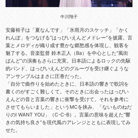
中川翔子
安藤裕子は「夏なんです」「氷雨月のスケッチ」「かく
れんぼ」をつなげる“はっぴいえんどメドレー”を披露。言
葉とメロディが織り成す豊かな郷愁感を体現し、観客を
魅了する。音楽監督 鈴木正人（
Ba
）を中心とした“風街
ばんど”の演奏もさらに充実。日本語によるロックの先駆
的バンド、はっぴいえんどのグルーヴを受け継ぐような
アンサンブルはまさに圧巻だった。
「自分で曲作りを始めたときに、日本語の響きで歌詞を
書くのがすごく難しくて。そのときに出会ったはっぴい
えんどの音と言葉の響きに衝撃を受けて。それを参考に
させてもらいました」という
MC
を挟み、「ないものねだ
りの
I WANT YOU
」（
C-C-B
）。言葉の意味を超えた“響
きの気持ち良さ”を現代風のアレンジとともに表現してみ
せた。