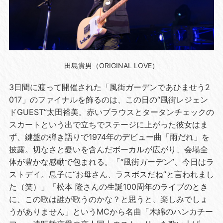
田島貴男（ORIGINAL LOVE）
3日間に渡って開催された「風街ガーデンであひませう
2
017
」のファイナルを飾るのは、この日の“風街レジェン
ド
GUEST
”太田裕美。赤いブラウスとタータンチェックの
スカートという出で立ちでステージに上がった彼女はま
ず、鍵盤の弾き語りで
1974
年のデビュー曲「雨だれ」を
披露。切なさと憂いを含んだボーカルが広がり、会場全
体が豊かな感動で包まれる。「“風街ガーデン”、今日はラ
ストデイ。息子に“お母さん、ラスボスだね”と言われまし
た（笑）」「松本 隆さんの生誕
100
周年のライブのとき
に、この歌は誰が歌うのかな？と思うと、楽しみでしょ
うがありません」という
MC
から名曲「木綿のハンカチー