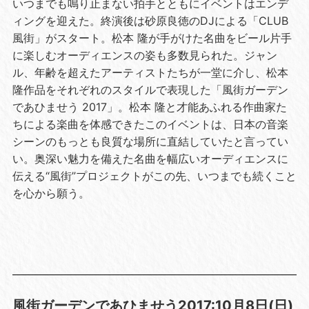
いつまでも鳴り止まない拍手とともにイベントはエンデ
ィングを迎えた。終演後は砂原良徳の
DJ
による「
CLUB
風街」がスタート。松本 隆が手がけた名曲をビール片手
に楽しむオーディエンスの姿も多数見られた。ジャン
ル、年齢を超えたアーティストたちが一堂に介し、松本
隆作品をそれぞれのスタイルで表現した「風街ガーデン
であひませう
2017
」。松本 隆と才能あふれる作曲家た
ちによる楽曲を体感できたこのイベントは、日本の音楽
シーンのもっとも良質な場所に直結していたと言ってい
い。奥深い魅力を備えた名曲を幅広いオーディエンスに
伝える“風街”プロジェクトがこの先、いつまでも続くこと
を心から願う。
風街ガーデンであひませう2017:10月8日(日)