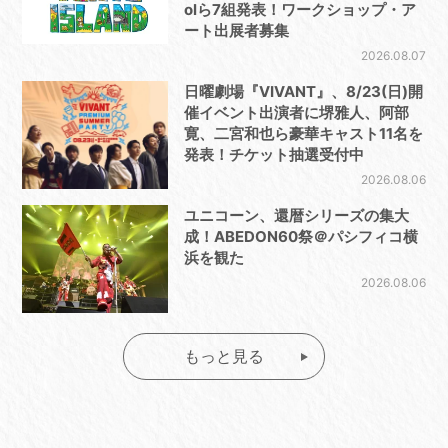
olら7組発表！ワークショップ・ア
ート出展者募集
2026.08.07
日曜劇場『VIVANT』、8/23(日)開
催イベント出演者に堺雅人、阿部
寛、二宮和也ら豪華キャスト11名を
発表！チケット抽選受付中
2026.08.06
ユニコーン、還暦シリーズの集大
成！ABEDON60祭＠パシフィコ横
浜を観た
2026.08.06
もっと見る