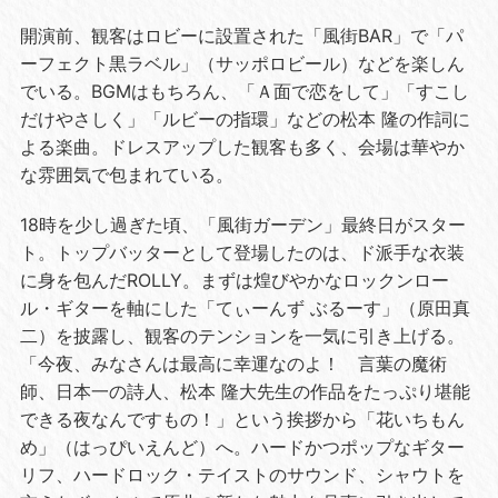
開演前、観客はロビーに設置された「風街
BAR
」で「パ
ーフェクト黒ラベル」（サッポロビール）などを楽しん
でいる。
BGM
はもちろん、「Ａ面で恋をして」「すこし
だけやさしく」「ルビーの指環」などの松本 隆の作詞に
よる楽曲。ドレスアップした観客も多く、会場は華やか
な雰囲気で包まれている。
18時を少し過ぎた頃、「風街ガーデン」最終日がスター
ト。トップバッターとして登場したのは、ド派手な衣装
に身を包んだ
ROLLY
。まずは煌びやかなロックンロー
ル・ギターを軸にした「てぃーんず ぶるーす」（原田真
二）を披露し、観客のテンションを一気に引き上げる。
「今夜、みなさんは最高に幸運なのよ！ 言葉の魔術
師、日本一の詩人、松本 隆大先生の作品をたっぷり堪能
できる夜なんですもの！」という挨拶から「花いちもん
め」（はっぴいえんど）へ。ハードかつポップなギター
リフ、ハードロック・テイストのサウンド、シャウトを