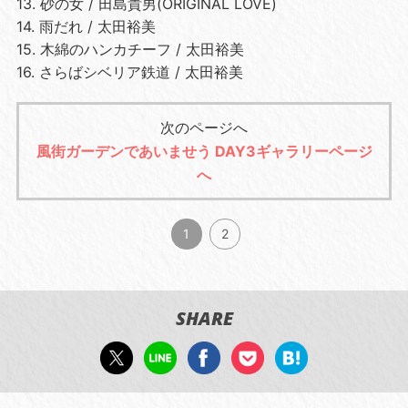
13. 砂の女 / 田島貴男(ORIGINAL LOVE)
14. 雨だれ / 太田裕美
15. 木綿のハンカチーフ / 太田裕美
16. さらばシベリア鉄道 / 太田裕美
次のページへ
風街ガーデンであいませう DAY3ギャラリーページ
へ
1
2
SHARE