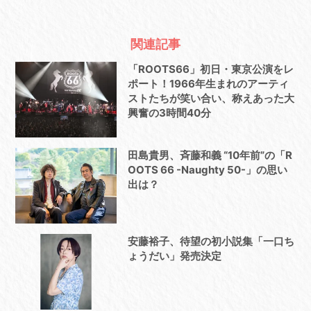
関連記事
「ROOTS66」初日・東京公演をレ
ポート！1966年生まれのアーティ
ストたちが笑い合い、称えあった大
興奮の3時間40分
田島貴男、斉藤和義 “10年前”の「R
OOTS 66 -Naughty 50-」の思い
出は？
安藤裕子、待望の初小説集「一口ち
ょうだい」発売決定