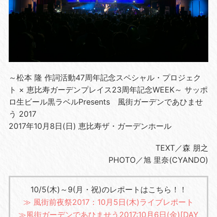
～松本 隆 作詞活動47周年記念スペシャル・プロジェク
ト × 恵比寿ガーデンプレイス23周年記念WEEK～ サッポ
ロ生ビール黒ラベルPresents 風街ガーデンであひませ
う 2017
2017年10月8日(日) 恵比寿ザ・ガーデンホール
TEXT／森 朋之
PHOTO／旭 里奈(CYANDO)
10/5(木)～9(月・祝)のレポートはこちら！！
≫ 風街前夜祭2017：10月5日(木)ライブレポート
≫風街ガーデンであひませう2017:10月6日(金)[DAY