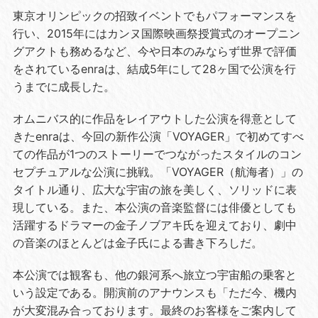
東京オリンピックの招致イベントでもパフォーマンスを
行い、
2015
年にはカンヌ国際映画祭授賞式のオープニン
グアクトも務めるなど、今や日本のみならず世界で評価
をされている
enra
は、結成
5
年にして
28
ヶ国で公演を行
うまでに成長した。
オムニバス的に作品をレイアウトした公演を得意として
きた
enra
は、今回の新作公演「
VOYAGER
」で初めてすべ
ての作品が
1
つのストーリーでつながったスタイルのコン
セプチュアルな公演に挑戦。「
VOYAGER
（航海者）」の
タイトル通り、広大な宇宙の旅を美しく、ソリッドに表
現している。また、本公演の音楽監督には俳優としても
活躍するドラマーの金子ノブアキ氏を迎えており、劇中
の音楽のほとんどは金子氏による書き下ろしだ。
本公演では観客も、他の銀河系へ旅立つ宇宙船の乗客と
いう設定である。開演前のアナウンスも「ただ今、機内
が大変混み合っております。最終のお客様をご案内して