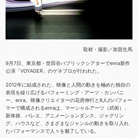
取材・撮影／加賀生馬
9月
7
日、東京都・世田谷パブリックシアターで
enra
新作
公演「
VOYAGER
」のゲネプロが行われた。
2012年に結成された、映像と人間の動きを極めた独自の
表現を繰り広げるパフォーミング・アーツ・カンパニ
ー、
enra
。映像クリエイターの花房伸行と
8
人のパフォー
マーで構成される
enra
は、マーシャルアーツ（武術）、
新体操、バレエ、アニメーションダンス、ジャグリン
グ、ハウスなど、さまざまなジャンルの動きを取り入れ
たパフォーマンスで人々を魅了している。