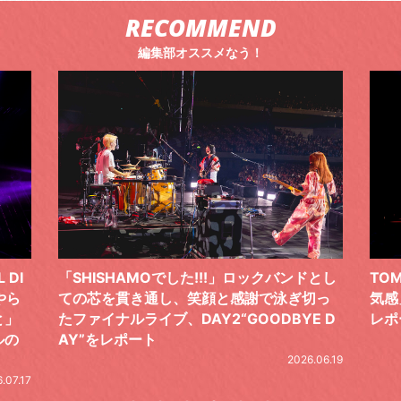
RECOMMEND
編集部オススメなう！
 DI
「SHISHAMOでした!!!」ロックバンドとし
TO
やら
ての芯を貫き通し、笑顔と感謝で泳ぎ切っ
気感
と」
たファイナルライブ、DAY2“GOODBYE D
レポ
ルの
AY”をレポート
2026.06.19
.07.17