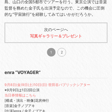
島、山口の全国
5
都市でツアーを行う。東京公演では音楽
監督を務めた金子氏も出演予定なので、この機会に圧倒
的な“宇宙旅行”を経験してみてはいかがだろうか。
次のページへ
写真ギャラリー＆プレゼント
1
2
enra “VOYAGER”
9月8日(金)9日(土)10日(日) 世田谷パブリックシアター
※9月9日は1日2回公演
当日券情報はこちら
[構成・演出・映像]花房伸行
[音楽]金子ノブアキ
[出演]enra / 金子ノブアキ