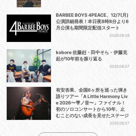
BARBEE BOYS 4PEACE、12/7(月)
公演詳細発表！本日夜8時8分より6
月公演も期間限定配信スタート
2026.08.08
kobore 佐藤赳・田中そら・伊藤克
起が10年前を振り返る
2026.08.07
有安杏果、全国6ヶ所を巡った弾き
語りツアー「A Little Harmony Liv
e 2026〜雫ノ音〜」ファイナル！
初のソロコンサートから10年、止
むことのない成長を見せたステージ
2026.08.07