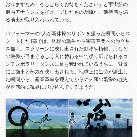
おりますため、今しばらくお待ちください」と宇宙船の
機内アナウンスをイメージしたものが流れ、期待感を煽
る演出が取り入れられている。
パフォーマーの
1
人が新体操のリボンを振った瞬間からス
タートした
1
部では、地球の誕生から宇宙空間への旅立ち
を描く。スクリーンに映し出された動物や植物、海など
の映像が目まぐるしく入れ替わる中で繰り広げられるコ
ンテンポラリーダンスに目を奪われているうちに、背景
には歯車と蒸気が映し出される。地球上に生命が誕生し
た瞬間から、産業革命を迎えてからの人類の繁栄の歴史
が直感的に視界に飛び込んでくるようだ。