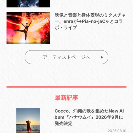
映像と音楽と身体表現のミクスチャ
ー、enraが→Pia-no-jaC←とコラ
ボ・ライブ
アーティストページへ
最新記事
Cocco、沖縄の歌を集めたNew Al
bum『ハナウムイ』2026年9月に
発売決定
2026.08.10