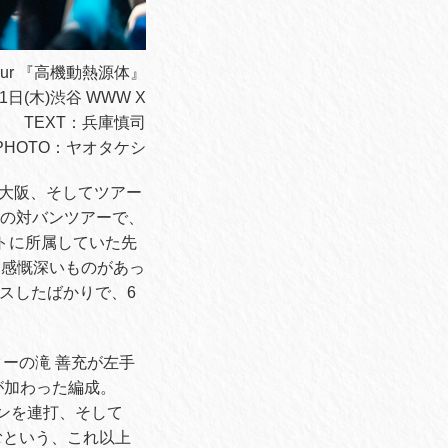
e tour 『高機動熱源体』
月1日(木)渋谷 WWW X
TEXT：兵庫慎司
PHOTO：ヤオタケシ
大阪、そしてツアー
りの対バンツアーで、
ジメントに所属していた先
り感慨深いものがあっ
ースしたばかりで、6
ーの滝 善充が左手
が加わった編成。
チューンを連打、そして
むという、これ以上