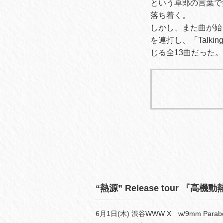
という卓郎の言葉で
落ち着く。
しかし、また曲が始
を連打し、「Talk
じる全13曲だった。
“熱源” Release tour 『高機動
6月1日(木) 渋谷WWW X w/9mm Parabell