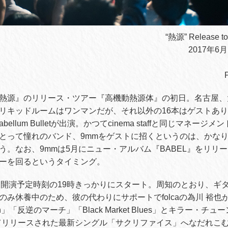
“熱源” Releas
2017年6
熱源』のリリース・ツアー『高機動熱源体』の初日。名古屋、
リキッドルームはワンマンだが、それ以外の16本はゲストあ
abellum Bulletが出演。かつてcinema staffと同じマネー
とって憧れのバンド、9mmをゲストに招くというのは、かな
う。なお、9mmは5月にニュー・アルバム『BABEL』をリリ
ーを回るというタイミング。
、開演予定時刻の19時きっかりにスタート。周知のとおり、ギタ
のみ休養中のため、彼の代わりにサポートでfolcaの為川 裕也
ation」「反逆のマーチ」「Black Market Blues」とキラー・
いてリリースされた最新シングル「サクリファイス」へなだれこ