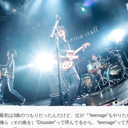
初は3曲のつもりだったんだけど、辻が『”teenage”もやり
（その曲を）”Disaster”って呼んでるから、”teenage”