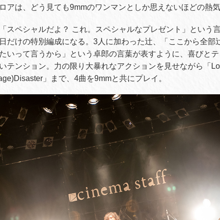
ロアは、どう見ても9mmのワンマンとしか思えないほどの熱
「スペシャルだよ？ これ。スペシャルなプレゼント」という
日だけの特別編成になる。3人に加わった辻、「ここから全部
たいって言うから」という卓郎の言葉が表すように、喜びとテ
テンション。力の限り大暴れなアクションを見せながら「Lovecall
enage)Disaster」まで、4曲を9mmと共にプレイ。