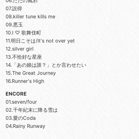
06.ただの風邪
07.説得
08.killer tune kills me
09.悪玉
10.I ♡ 歌舞伎町
11.明日こそは/It's not over yet
12.silver girl
13.不恰好な星座
14.「あの娘は誰？」とか言わせたい
15.The Great Journey
16.Runner's High
ENCORE
01.seven/four
02.千年紀末に降る雪は
03.愛のCoda
04.Rainy Runway