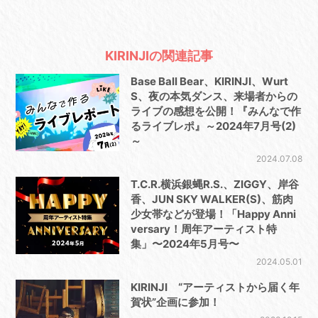
KIRINJIの関連記事
Base Ball Bear、KIRINJI、Wurt
S、夜の本気ダンス、来場者からの
ライブの感想を公開！『みんなで作
るライブレポ』～2024年7月号(2)
～
2024.07.08
T.C.R.横浜銀蝿R.S.、ZIGGY、岸谷
香、JUN SKY WALKER(S)、筋肉
少女帯などが登場！「Happy Anni
versary！周年アーティスト特
集」〜2024年5月号〜
2024.05.01
KIRINJI “アーティストから届く年
賀状”企画に参加！