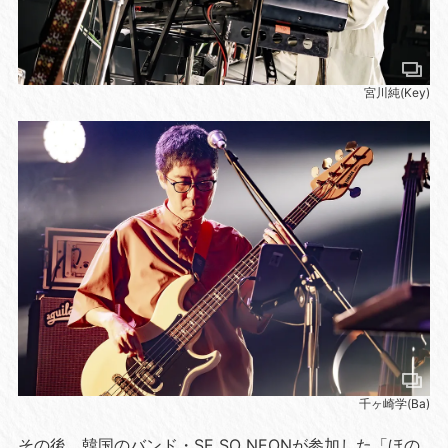
宮川純(Key)
千ヶ崎学(Ba)
その後、韓国のバンド・SE SO NEONが参加した「ほの