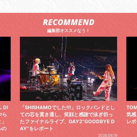
RECOMMEND
編集部オススメなう！
ドとし
TOMOO、３台の鍵盤で「6月から7月の空
筋肉
切っ
気感」を鮮やかに描いた、FC限定ライブを
の日
E D
レポート
とし
の拍
2026.07.17
.06.19