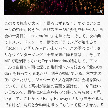
このまま観客が大人しく帰るはずもなく、すぐにアンコ
ールの拍手が起きた。再びステージに姿を見せた6人。再
会の一発目に「seven/four」を届けた。そして、次の曲
でドスン、ドスン！と、伊吹のドラミングが始まると
「おお！」と周りから声が上がった。この季節にピッタ
リなウインターソング「千年紀末に降る雪は」。そして
MCで雨が降っていたZepp Hanedaの話をして、アンコ
ール２曲目で＜雨に煙った飛行場＞から始まる「愛のCo
da」を持ってくるあたり、洒落が効いている。六本木の
夜にぴったりな、ジャジーで大人な雰囲気に会場を染め
ていく。そして高樹が最後の言葉を届けた。「今日はい
い日なので、最後にお土産を持って帰ってもらおうと思
いまして。これから『Rainy Runway』という曲をやるん
ですけど、写真とか動画を撮ってもらって構いません。S