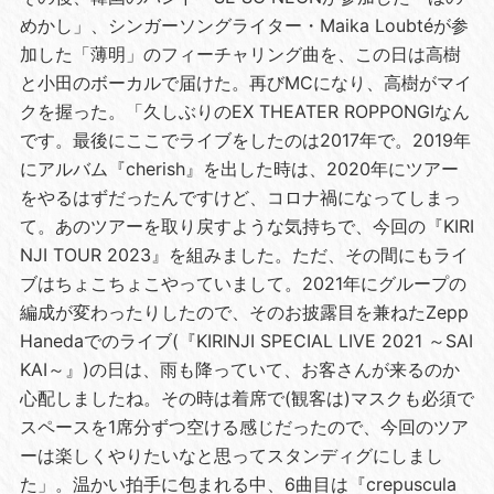
めかし」、シンガーソングライター・Maika Loubtéが参
加した「薄明」のフィーチャリング曲を、この日は高樹
と小田のボーカルで届けた。再びMCになり、高樹がマイ
クを握った。「久しぶりのEX THEATER ROPPONGIなん
です。最後にここでライブをしたのは2017年で。2019年
にアルバム『cherish』を出した時は、2020年にツアー
をやるはずだったんですけど、コロナ禍になってしまっ
て。あのツアーを取り戻すような気持ちで、今回の『KIRI
NJI TOUR 2023』を組みました。ただ、その間にもライ
ブはちょこちょこやっていまして。2021年にグループの
編成が変わったりしたので、そのお披露目を兼ねたZepp
Hanedaでのライブ(『KIRINJI SPECIAL LIVE 2021 ～SAI
KAI～』)の日は、雨も降っていて、お客さんが来るのか
心配しましたね。その時は着席で(観客は)マスクも必須で
スペースを1席分ずつ空ける感じだったので、今回のツア
ーは楽しくやりたいなと思ってスタンディグにしまし
た」。温かい拍手に包まれる中、6曲目は『crepuscula