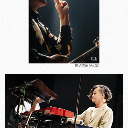
堀込高樹(Vo,Gt)