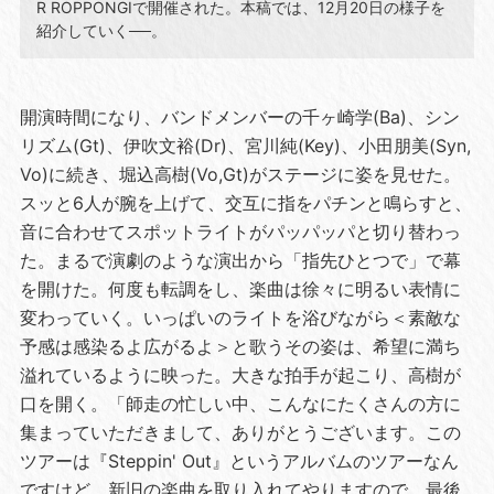
R ROPPONGIで開催された。本稿では、12月20日の様子を
紹介していく──。
開演時間になり、バンドメンバーの千ヶ崎学(Ba)、シン
リズム(Gt)、伊吹文裕(Dr)、宮川純(Key)、小田朋美(Syn,
Vo)に続き、堀込高樹(Vo,Gt)がステージに姿を見せた。
スッと6人が腕を上げて、交互に指をパチンと鳴らすと、
音に合わせてスポットライトがパッパッパと切り替わっ
た。まるで演劇のような演出から「指先ひとつで」で幕
を開けた。何度も転調をし、楽曲は徐々に明るい表情に
変わっていく。いっぱいのライトを浴びながら＜素敵な
予感は感染るよ広がるよ＞と歌うその姿は、希望に満ち
溢れているように映った。大きな拍手が起こり、高樹が
口を開く。「師走の忙しい中、こんなにたくさんの方に
集まっていただきまして、ありがとうございます。この
ツアーは『Steppin' Out』というアルバムのツアーなん
ですけど、新旧の楽曲を取り入れてやりますので、最後