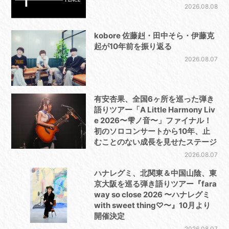
2026.08.08
kobore 佐藤赳・田中そら・伊藤克
起が10年前を振り返る
2026.08.07
有安杏果、全国6ヶ所を巡った弾き
語りツアー「A Little Harmony Liv
e 2026〜雫ノ音〜」ファイナル！
初のソロコンサートから10年、止
むことのない成長を見せたステージ
2026.08.07
ハナレグミ、北関東＆中国山陰、東
京大阪を巡る弾き語りツアー『fara
way so close 2026 〜ハナレグミ
with sweet thing♡〜』10月より
開催決定
2026.08.07