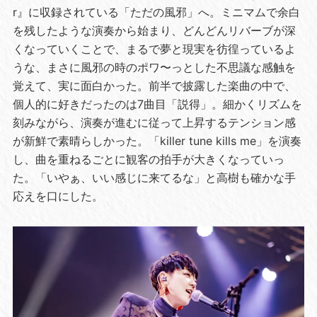
r』に収録されている「ただの風邪」へ。ミニマムで余白
を残したような演奏から始まり、どんどんリバーブが深
くなっていくことで、まるで夢と現実を彷徨っているよ
うな、まさに風邪の時のポワ〜っとした不思議な感触を
覚えて、実に面白かった。前半で披露した楽曲の中で、
個人的に好きだったのは7曲目「説得」。細かくリズムを
刻みながら、演奏が進むに従って上昇するテンション感
が新鮮で素晴らしかった。「killer tune kills me」を演奏
し、曲を重ねるごとに観客の拍手が大きくなっていっ
た。「いやぁ、いい感じに来てるな」と高樹も確かな手
応えを口にした。