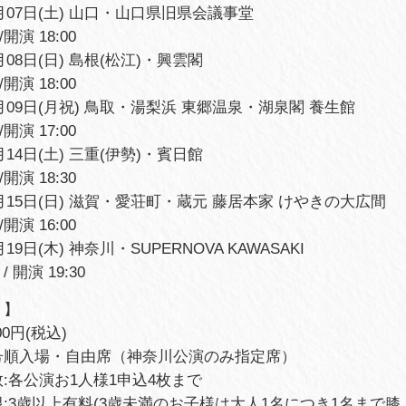
0月07日(土) 山口・山口県旧県会議事堂
/開演 18:00
0月08日(日) 島根(松江)・興雲閣
/開演 18:00
10月09日(月祝) 鳥取・湯梨浜 東郷温泉・湖泉閣 養生館
/開演 17:00
0月14日(土) 三重(伊勢)・賓日館
/開演 18:30
10月15日(日) 滋賀・愛荘町・蔵元 藤居本家 けやきの大広間
/開演 16:00
月19日(木) 神奈川・SUPERNOVA KAWASAKI
 / 開演 19:30
ト】
00円(税込)
号順入場・自由席（神奈川公演のみ指定席）
:各公演お1人様1申込4枚まで
:3歳以上有料(3歳未満のお子様は大人1名につき1名まで