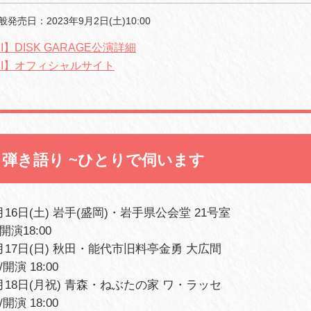
般発売
日：2023年
9
月
2
日
(
土
)10:00
JI】DISK GARAGE公演詳細
NJI】オフィシャルサイト
NJI 弾き語り ~ひとりで伺います
9月16日(土) 岩手(盛岡)・岩手県公会堂 21号室
/開演18:00
9月17日(日) 秋田・能代市旧料亭金勇 大広間
/開演 18:00
9月18日(月祝) 青森・ねぶたの家 ワ・ラッセ
/開演 18:00