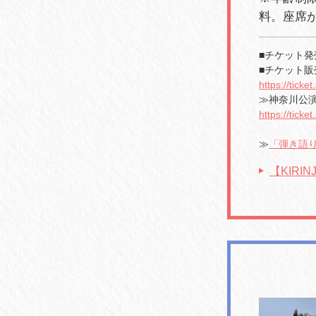
料。座席
■チケット発売
■チケット販売UR
https://ticke
≫
神奈川公
https://ticke
≫
「弾き語り
【KIRI