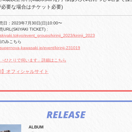
が必要な場合はチケット必要)
日：2023年7月30日(日)10:00〜
L(SKIYAKI TICKET) :
t.skiyaki.tokyo/event_groups/kirinji_2023/kirinji_2023
演のみこちら
t.supernova-kawasaki.jp/event/kirinji-231019
 ~ひとりで伺います」詳細はこちら
NJI】オフィシャルサイト
RELEASE
ALBUM