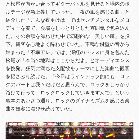
と松尾が向かい合ってギターバトルを見せると場内のボ
ルテージが急上昇していった。「夜の風を感じる曲」と
紹介した「こんな夜更けは」ではセンチメンタルなメロ
ディーを奏で、会場をしっとりとした雰囲気で包み込ん
だ。その余韻を漂わせた中で幻想的な「美しい棘」を投
下。観客を心地よく酔わせていた。不穏な鍵盤の音から
始まった「不幸アレ」では、深紅のドレスに身を包んだ
松尾が「本当の地獄はここからだよ」とオーディエンス
を挑発。狂気に満ちた支配欲をテーマにした楽曲で観客
を揺さぶり続けた。「今日はラインアップ的にも、ロッ
クのパートは我々だけだと思うんで、ロックをしっかり
浴びて行って。ロックロックしていきますんで」という
亀本のあいさつ通り、ロックのダイナミズムを感じる楽
曲を観客に浴びせ続けていた。