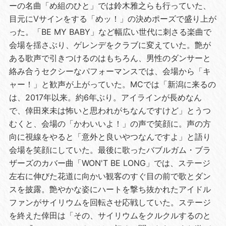
ーの名曲「め組のひと」では鈴木雅之らも行っていた、
目元にVサインをする「めッ！」の決めポーズで盛り上が
った。「BE MY BABY」など幅広い世代に刺さる楽曲で
会場を揺さぶり、ゲレンデをクラブに変えていた。艶が
ある歌声で引きつけるのはもちろん、男性のダンサーと
絡み合うセクシーなパフォーマンスでは、会場から「キ
ャー！」と歓声が上がっていた。MCでは「新潟に来るの
は、2017年以来。約6年ぶり。アイラインが長めなん
で、倖田來未は怖いと思われがちなんですけど」とうつ
むくと、会場の「かわいいよ！」の声で笑顔に。声の方
向に視線をやると「意外と良いやつなんですよ」と語り
会場を笑顔にしていた。最後に歌ったバブルガム・ブラ
ザーズのカバー曲「WON'T BE LONG」では、ステージ
左右に伸びた花道に向かい観客のすぐ目の前で歌とダン
スを披露。艶やかな姿にハートを撃ち抜かれたアイドル
ファンがサイリウムを回転させ応戦していた。ステージ
を終えた倖田は「その、サイリウムをクルクルするのと