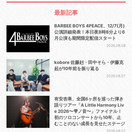
最新記事
BARBEE BOYS 4PEACE、12/7(月)
公演詳細発表！本日夜8時8分より6
月公演も期間限定配信スタート
2026.08.08
kobore 佐藤赳・田中そら・伊藤克
起が10年前を振り返る
2026.08.07
有安杏果、全国6ヶ所を巡った弾き
語りツアー「A Little Harmony Liv
e 2026〜雫ノ音〜」ファイナル！
初のソロコンサートから10年、止
むことのない成長を見せたステージ
2026.08.07