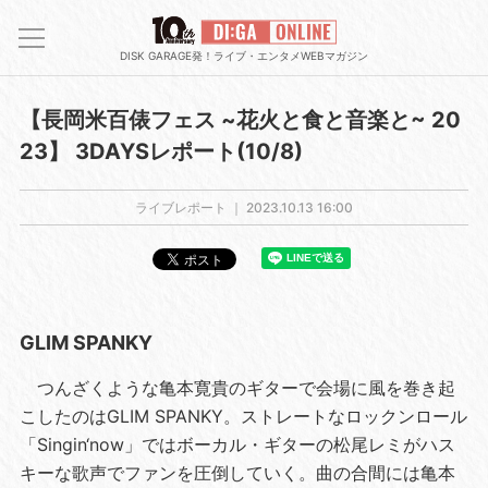
DISK GARAGE発！ライブ・エンタメWEBマガジン
【長岡米百俵フェス ~花火と食と音楽と~ 20
23】 3DAYSレポート(10/8)
ライブレポート ｜
2023.10.13 16:00
GLIM SPANKY
つんざくような亀本寛貴のギターで会場に風を巻き起
こしたのはGLIM SPANKY。ストレートなロックンロール
「Singin‘now」ではボーカル・ギターの松尾レミがハス
キーな歌声でファンを圧倒していく。曲の合間には亀本