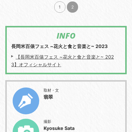
1
2
INFO
長岡米百俵フェス ~花火と食と音楽と~ 2023
【長岡米百俵フェス ~花火と食と音楽と~ 202
3】オフィシャルサイト
取材・文
翡翠
撮影
Kyosuke Sata