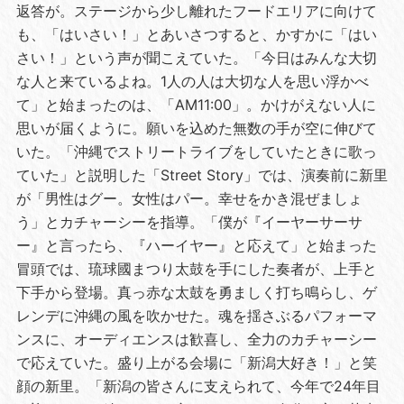
返答が。ステージから少し離れたフードエリアに向けて
も、「はいさい！」とあいさつすると、かすかに「はい
さい！」という声が聞こえていた。「今日はみんな大切
な人と来ているよね。1人の人は大切な人を思い浮かべ
て」と始まったのは、「AM11:00」。かけがえない人に
思いが届くように。願いを込めた無数の手が空に伸びて
いた。「沖縄でストリートライブをしていたときに歌っ
ていた」と説明した「Street Story」では、演奏前に新里
が「男性はグー。女性はパー。幸せをかき混ぜましょ
う」とカチャーシーを指導。「僕が『イーヤーサーサ
ー』と言ったら、『ハーイヤー』と応えて」と始まった
冒頭では、琉球國まつり太鼓を手にした奏者が、上手と
下手から登場。真っ赤な太鼓を勇ましく打ち鳴らし、ゲ
レンデに沖縄の風を吹かせた。魂を揺さぶるパフォーマ
ンスに、オーディエンスは歓喜し、全力のカチャーシー
で応えていた。盛り上がる会場に「新潟大好き！」と笑
顔の新里。「新潟の皆さんに支えられて、今年で24年目