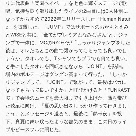
りに代表曲「楽園ベイベー」を七色に輝くステージで歌
唱。気持ち良く滑り出したライブの2曲目には3人体制に
なってから初めて2022年にリリースした「Human Natur
e」を披露した。「JUMP」ではサポートのおかもとえみ
とWISEと共に、“全てがプレミアムなみなさん”と、ジャ
ンプで一体に。MCのRYO-Zが「しっかりジャンプをした
後は、オレたちとこの曲で繋がってもらっても良いでし
ょうか。タオルでも、Tシャツでもブラでも何でも良い」
と手にしたタオルを回転させながら「JOINT」を熱唱。
場内のボルテージはグングン高まって行った。「しっか
りジャンプして、『JOINT』で繋がって、最後はバカに
なってもらって良いですか」と呼びかけると「FUNKAST
IC」で会場のムードを最大限まで引き上げた。熱を帯び
た聴衆に向け、「夏の思い出をしっかり作って行きまし
ょう」とメッセージを送ると、最後に「熱帯夜」を投
下。真夏に舞い戻ったような熱気のまま、この日のライ
ブをピースフルに閉じた。