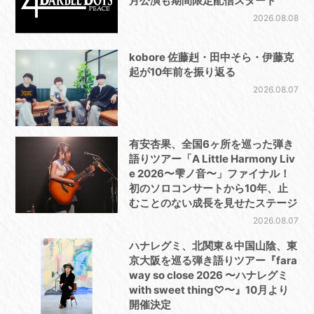
月公演も期間限定配信スタート
2026.08.08
kobore 佐藤赳・田中そら・伊藤克
起が10年前を振り返る
2026.08.07
有安杏果、全国6ヶ所を巡った弾き
語りツアー「A Little Harmony Liv
e 2026〜雫ノ音〜」ファイナル！
初のソロコンサートから10年、止
むことのない成長を見せたステージ
2026.08.07
ハナレグミ、北関東＆中国山陰、東
京大阪を巡る弾き語りツアー『fara
way so close 2026 〜ハナレグミ
with sweet thing♡〜』10月より
開催決定