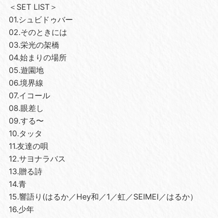
＜SET LIST＞
01.シュビドゥバー
02.そのときには
03.栄光の架橋
04.始まりの場所
05.遊園地
06.境界線
07.イコール
08.眼差し
09.する〜
10.タッタ
11.友達の唄
12.サヨナラバス
13.贈る詩
14.青
15.響語り(はるか／Hey和／1／虹／SEIMEI／はるか）
16.少年