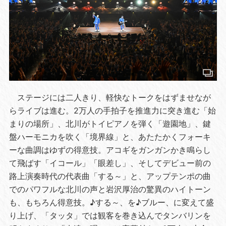
ステージには二人きり、軽快なトークをはずませなが
らライブは進む。2万人の手拍子を推進力に突き進む「始
まりの場所」、北川がトイピアノを弾く「遊園地」、鍵
盤ハーモニカを吹く「境界線」と、あたたかくフォーキ
ーな曲調はゆずの得意技。アコギをガンガンかき鳴らし
て飛ばす「イコール」「眼差し」、そしてデビュー前の
路上演奏時代の代表曲「する～」と、アップテンポの曲
でのパワフルな北川の声と岩沢厚治の驚異のハイトーン
も、もちろん得意技。♪する～、を♪ブルー、に変えて盛
り上げ、「タッタ」では観客を巻き込んでタンバリンを