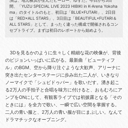
演は、地元横浜が生んだヒーロー、ゆずだ。今日から3日
間、「YUZU SPECIAL LIVE 2023 HIBIKI in K-Arena Yokoha
ma」のタイトルのもと、初日は「BLUE×FUTARI」、2日目
は「RED×ALL STARS」、3日目は「BEAUTIFUL×FUTARI＆
ALL STARS」として、まったく違った構成で開催されるコン
セプトライブ。まずは初日のレポートから始めよう。
3Dを見るかのように生々しく精細な花の映像が、背後
のビジョンいっぱいに広がる。最新曲「ビューティフ
ル」のBGM、空から降り注ぐような大歓声、アリーナに
突き出たセンターステージに歩み出た二人が、いきなり
ノーマイクで「シュビドゥバー」を歌いだす。湧き起こ
る2万人の手拍子と合唱を味方に付けると、おもむろにア
ンプをONにして、有観客ライブでは初披露となる「その
ときには」を全力で歌い、一瞬で広い空間を掌握する。
二人の青い服と、2万人の青い服が目にまぶしい。なんて
ドラマチックなオープニング。