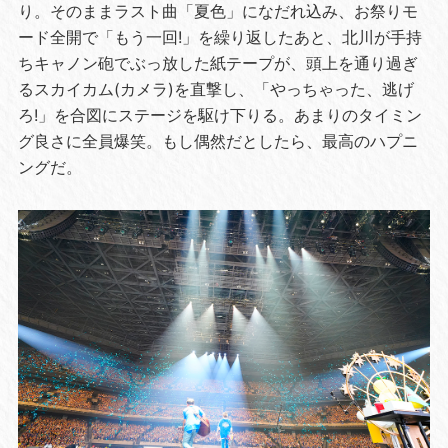
り。そのままラスト曲「夏色」になだれ込み、お祭りモ
ード全開で「もう一回!」を繰り返したあと、北川が手持
ちキャノン砲でぶっ放した紙テープが、頭上を通り過ぎ
るスカイカム(カメラ)を直撃し、「やっちゃった、逃げ
ろ!」を合図にステージを駆け下りる。あまりのタイミン
グ良さに全員爆笑。もし偶然だとしたら、最高のハプニ
ングだ。