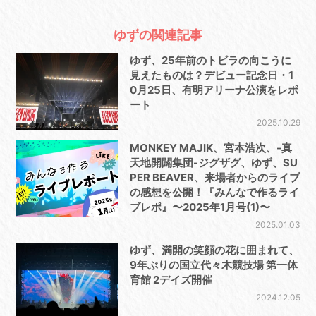
ゆずの関連記事
ゆず、25年前のトビラの向こうに
見えたものは？デビュー記念日・1
0月25日、有明アリーナ公演をレポ
ート
2025.10.29
MONKEY MAJIK、宮本浩次、-真
天地開闢集団-ジグザグ、ゆず、SU
PER BEAVER、来場者からのライブ
の感想を公開！『みんなで作るライ
ブレポ』〜2025年1月号(1)〜
2025.01.03
ゆず、満開の笑顔の花に囲まれて、
9年ぶりの国立代々木競技場 第一体
育館 2デイズ開催
2024.12.05