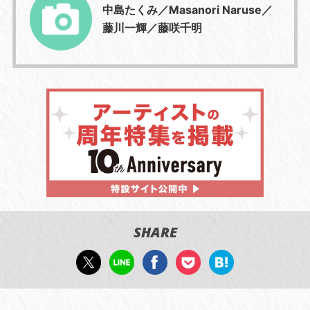
中島たくみ／Masanori Naruse／
藤川一輝／藤咲千明
SHARE