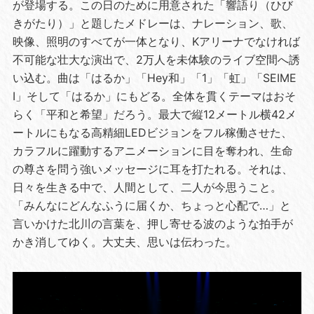
が登場する。この日のために用意された「響語り（ひび
きがたり）」と題したメドレーは、ナレーション、歌、
映像、照明のすべてが一体となり、Kアリーナでなければ
不可能な壮大な演出で、2万人を未体験のライブ空間へ誘
い込む。曲は「はるか」「Hey和」「1」「虹」「SEIME
I」そして「はるか」にもどる。全体を貫くテーマはおそ
らく「平和と希望」だろう。最大で縦12メートル横42メ
ートルにもなる高精細LEDビジョンをフル稼働させた、
カラフルに躍動するアニメーションに目を奪われ、生命
の尊さを問う強いメッセージに耳を打たれる。それは、
日々を生きる中で、人間として、二人が今思うこと。
「みんなにどんなふうに届くか、ちょっと心配で…」と
言いかけた北川の言葉を、押し寄せる波のような拍手が
かき消してゆく。大丈夫、思いは伝わった。