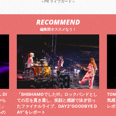
＜PR ライフガード＞
RECOMMEND
編集部オススメなう！
ドとし
TOMOO、３台の鍵盤で「6月から7月の空
筋肉
切っ
気感」を鮮やかに描いた、FC限定ライブを
の日
E D
レポート
とし
の拍
2026.07.17