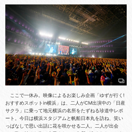
ここで一休み。映像によるお楽しみ企画「ゆずが行く!
おすすめスポットin横浜」は、二人がCM出演中の「日産
サクラ」に乗って地元横浜の名所をたずねる珍道中レポ
ート。今日は横浜スタジアムと帆船日本丸を訪ね、笑い
っぱなしで思い出話に花を咲かせる二人。二人が出会