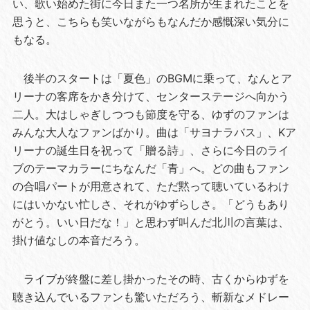
い、歌い始めた街に今日また一つ名所が生まれたことを
思うと、こちらも笑いながらもなんだか感慨深い気分に
もなる。
後半のスタートは「夏色」のBGMに乗って、なんとア
リーナの客席をかき分けて、センターステージへ向かう
二人。大はしゃぎしつつも節度を守る、ゆずのファンは
みんな大人なファンばかり。曲は「サヨナラバス」、Kア
リーナの誕生日を祝って「贈る詩」、さらに今日のライ
ブのテーマカラーにちなんだ「青」へ。どの曲もファン
の合唱パートが用意されて、ただ黙って聴いているわけ
にはいかない忙しさ、それがゆずらしさ。「どうもあり
がとう。いい日だな！」と思わず叫んだ北川の言葉は、
掛け値なしの本音だろう。
ライブが終盤に差し掛かったその時、古くからゆずを
聴き込んでいるファンも驚いただろう、斬新なメドレー