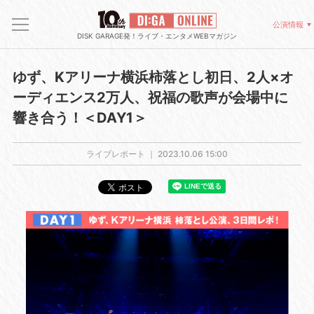
公演情報
DISK GARAGE発！ライブ・エンタメWEBマガジン
ゆず、Kアリーナ横浜柿落とし初日、2人×オ
ーディエンス2万人、祝福の歌声が会場中に
響き合う！＜DAY1＞
ライブレポート ｜
2023.10.06 15:00