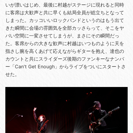
いが漂いはじめ、最後に村越がステージに現れると同時
に客席は大歓声と共に早くも結局全員が総立ちとなって
しまった。カッコいいロックバンドというのはもう出て
きた瞬間に会場の雰囲気を全部カッさらって、そこをヤ
バい空間に一変させてしまうが、まさにその瞬間だっ
た。客席からの大きな歓声に村越はいつものように天を
指さし腕を高くあげて応えながらギターを抱え、達也の
カウントと共にスライダーズ後期のファンキーなナンバ
ー「Can't Get Enough」からライブをついにスタートさ
せた。