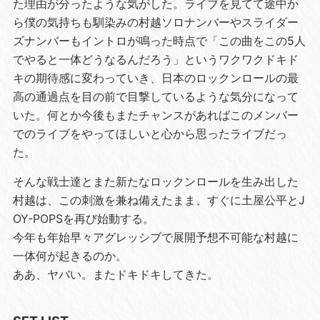
た理由が分ったような気がした。ライブを見てて途中か
ら僕の気持ちも馴染みの村越ソロナンバーやスライダー
ズナンバーもイントロが鳴った時点で「この曲をこの5人
でやると一体どうなるんだろう」というワクワクドキド
キの期待感に変わっていき、日本のロックンロールの最
高の通過点を目の前で目撃しているような気分になって
いた。何とか今後もまたチャンスがあればこのメンバー
でのライブをやってほしいと心から思ったライブだっ
た。
そんな戦士達とまた新たなロックンロールを生み出した
村越は、この刺激を兼ね備えたまま、すぐに土屋公平とJ
OY-POPSを再び始動する。
今年も年始早々アグレッシブで展開予想不可能な村越に
一体何が起きるのか。
ああ、ヤバい。またドキドキしてきた。