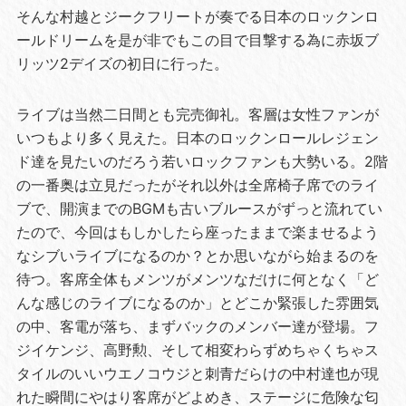
そんな村越とジークフリートが奏でる日本のロックンロ
ールドリームを是が非でもこの目で目撃する為に赤坂ブ
リッツ2デイズの初日に行った。
ライブは当然二日間とも完売御礼。客層は女性ファンが
いつもより多く見えた。日本のロックンロールレジェン
ド達を見たいのだろう若いロックファンも大勢いる。2階
の一番奥は立見だったがそれ以外は全席椅子席でのライ
ブで、開演までのBGMも古いブルースがずっと流れてい
たので、今回はもしかしたら座ったままで楽ませるよう
なシブいライブになるのか？とか思いながら始まるのを
待つ。客席全体もメンツがメンツなだけに何となく「ど
んな感じのライブになるのか」とどこか緊張した雰囲気
の中、客電が落ち、まずバックのメンバー達が登場。フ
ジイケンジ、高野勲、そして相変わらずめちゃくちゃス
タイルのいいウエノコウジと刺青だらけの中村達也が現
れた瞬間にやはり客席がどよめき、ステージに危険な匂