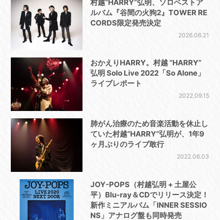
村越“HARRY”弘明、ソロベストア
ルバム『谷間の火狗2』TOWER RE
CORDS限定発売決定
2026.06.21
おかえりHARRY。村越 ”HARRY”
弘明 Solo Live 2022「So Alone」
ライブレポート
2022.09.15
肺がん治療のため音楽活動を休止し
ていた村越“HARRY”弘明が、1年9
ヶ月ぶりのライブ敢行
2022.06.03
JOY-POPS（村越弘明 + 土屋公
平）Blu-ray＆CDでリリース決定！
新作ミニアルバム「INNER SESSIO
NS」アナログ盤も同時発売