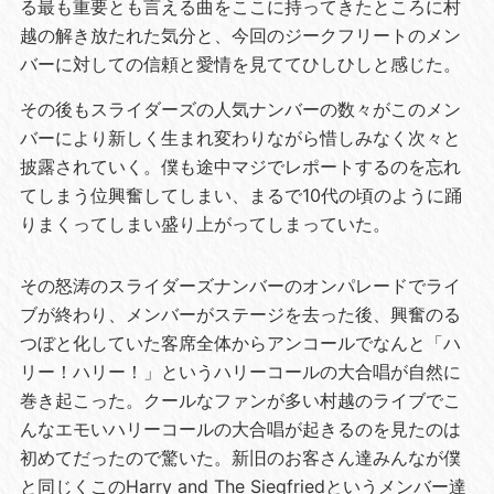
る最も重要とも言える曲をここに持ってきたところに村
越の解き放たれた気分と、今回のジークフリートのメン
バーに対しての信頼と愛情を見ててひしひしと感じた。
その後もスライダーズの人気ナンバーの数々がこのメン
バーにより新しく生まれ変わりながら惜しみなく次々と
披露されていく。僕も途中マジでレポートするのを忘れ
てしまう位興奮してしまい、まるで10代の頃のように踊
りまくってしまい盛り上がってしまっていた。
その怒涛のスライダーズナンバーのオンパレードでライ
ブが終わり、メンバーがステージを去った後、興奮のる
つぼと化していた客席全体からアンコールでなんと「ハ
リー！ハリー！」というハリーコールの大合唱が自然に
巻き起こった。クールなファンが多い村越のライブでこ
んなエモいハリーコールの大合唱が起きるのを見たのは
初めてだったので驚いた。新旧のお客さん達みんなが僕
と同じくこのHarry and The Siegfriedというメンバー達