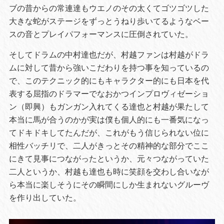
ブの昔からの常連達もウエノのその太くてゴツゴツした
大きな蛇がステージをずっとうねり歩いてるようなベー
スの音とプレイパフォーマンスに圧倒されていた。
そしてドラムの中村達也だが、村越ファンは村越がドラ
ムに対して昔から強いこだわりを持つ事を知っているの
で、このテクニック的にもキャラクター的にも日本を代
表する屈指のドラマーでなおかつインプロヴィゼーショ
ン（即興）もガンガン入れてくる達也と村越が果たして
本当に馬が合うのかが実は僕も個人的にも一番気になっ
てドキドキしてたんだが、これがもう信じられない位に
相性バッチリで、二人がきっとその精神的な部分でここ
にきて見事につながったというか、元々つながっていた
二人というか、村越も達也も時に笑顔を交わし合いなが
ら本当に楽しそうにその瞬間にしか生まれないグルーヴ
を作り出していた。