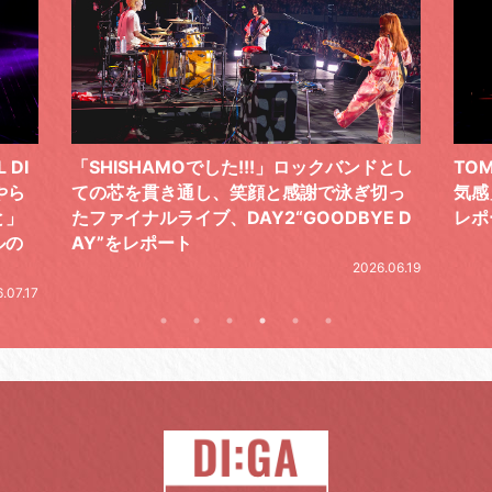
クバンドとし
TOMOO、３台の鍵盤で「6月から7月の空
泳ぎ切っ
気感」を鮮やかに描いた、FC限定ライブを
DBYE D
レポート
2026.07.17
2026.06.19