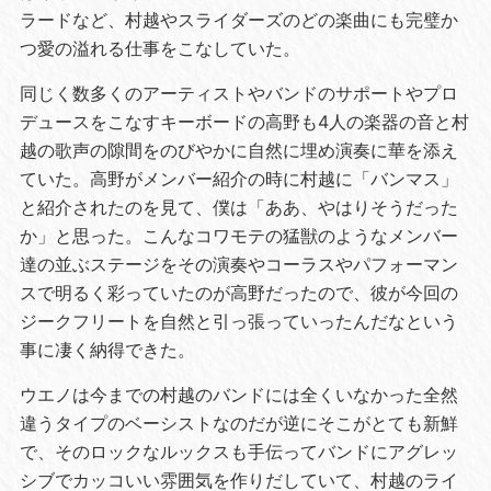
ラードなど、村越やスライダーズのどの楽曲にも完璧か
つ愛の溢れる仕事をこなしていた。
同じく数多くのアーティストやバンドのサポートやプロ
デュースをこなすキーボードの高野も4人の楽器の音と村
越の歌声の隙間をのびやかに自然に埋め演奏に華を添え
ていた。高野がメンバー紹介の時に村越に「バンマス」
と紹介されたのを見て、僕は「ああ、やはりそうだった
か」と思った。こんなコワモテの猛獣のようなメンバー
達の並ぶステージをその演奏やコーラスやパフォーマン
スで明るく彩っていたのが高野だったので、彼が今回の
ジークフリートを自然と引っ張っていったんだなという
事に凄く納得できた。
ウエノは今までの村越のバンドには全くいなかった全然
違うタイプのベーシストなのだが逆にそこがとても新鮮
で、そのロックなルックスも手伝ってバンドにアグレッ
シブでカッコいい雰囲気を作りだしていて、村越のライ