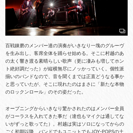
百戦錬磨のメンバー達の演奏がいきなり一塊のグルーヴ
を生み出し、客席全体を踊らせ始める。そこに村越のあ
の太く響き渡る素晴らしい歌声（更に凄みも増してホン
ト絶好調だった）が縦横無尽にノッかっていく。個性派
揃いのバンドなので、音を聞くまでは正直どうなる事か
と思っていたが、そこに現れたのはまさに「新たな本物
のロックンロール」のその姿だった。
オープニングからいきなり驚かされたのはメンバー全員
がコーラスを入れてきた事だ（達也もマイクは通してな
いがずっと歌ってた）。村越は実はソロになってからの
ごく初期以降、バンドでもユニットでもJOY-POPSの土