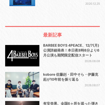
2020.12.25
最新記事
BARBEE BOYS 4PEACE、12/7(月)
公演詳細発表！本日夜8時8分より6
月公演も期間限定配信スタート
2026.08.08
kobore 佐藤赳・田中そら・伊藤克
起が10年前を振り返る
2026.08.07
有安杏果、全国6ヶ所を巡った弾き