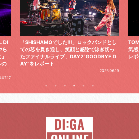
 DI
「SHISHAMOでした!!!」ロックバンドとし
TO
やら
ての芯を貫き通し、笑顔と感謝で泳ぎ切っ
気感
と」
たファイナルライブ、DAY2“GOODBYE D
レポ
ルの
AY”をレポート
2026.06.19
.07.17