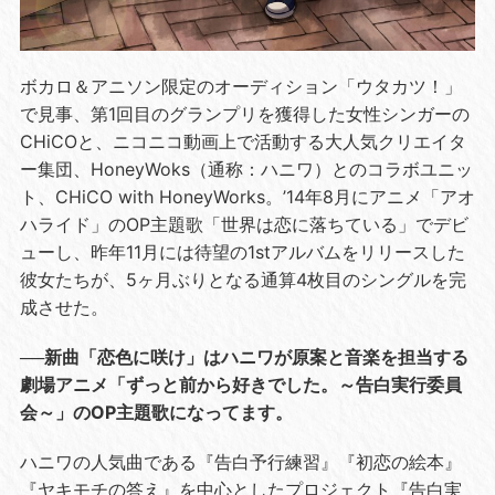
ボカロ＆アニソン限定のオーディション「ウタカツ！」
で見事、第1回目のグランプリを獲得した女性シンガーの
CHiCOと、ニコニコ動画上で活動する大人気クリエイタ
ー集団、HoneyWoks（通称：ハニワ）とのコラボユニッ
ト、CHiCO with HoneyWorks。’14年8月にアニメ「アオ
ハライド」のOP主題歌「世界は恋に落ちている」でデビ
ューし、昨年11月には待望の1stアルバムをリリースした
彼女たちが、5ヶ月ぶりとなる通算4枚目のシングルを完
成させた。
──新曲「恋色に咲け」はハニワが原案と音楽を担当する
劇場アニメ「ずっと前から好きでした。～告白実行委員
会～」のOP主題歌になってます。
ハニワの人気曲である『告白予行練習』『初恋の絵本』
『ヤキモチの答え』を中心としたプロジェクト『告白実