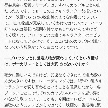
行委員会～恋愛シリーズ』は、すべてカップルごとの曲
だったんです。でも、この曲はキャラクター勢揃いとい
うか、映画ならではの総集編のような内容になってい
て。1曲で物語が完成していくわけではないので、ハニワ
好きの人は最初は疑問を持つかもしれないんですけど、
よく聴くと、ブロックごとに違うキャラクターのエピソ
ードになっているので、あ、ここはあのカップルの話か
なっていう想像ができる曲になってますね。
──ブロックごとに登場人物が変わっていくという構成
は、ボーカリストとしては大変ではないですか？
確かに難しいんですけど、妥協なくできたので達成感の
方が大きいですね。レコーディングでは、1行ずつ違うキ
ャラクターが切り替わるということを意識しながら、各
ブロックごとにそれぞれのカップルのシーンを思い浮か
べながら歌っていて。しかも、今回はテレビアニメの主
題歌のようにテレビからではなく、映画の一番最初に流