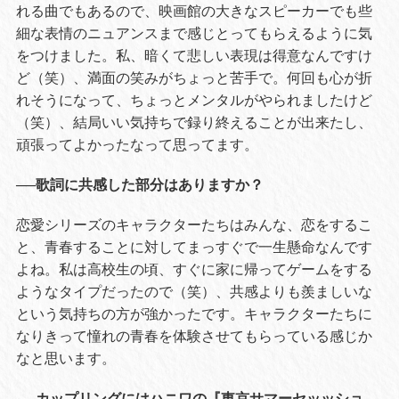
れる曲でもあるので、映画館の大きなスピーカーでも些
細な表情のニュアンスまで感じとってもらえるように気
をつけました。私、暗くて悲しい表現は得意なんですけ
ど（笑）、満面の笑みがちょっと苦手で。何回も心が折
れそうになって、ちょっとメンタルがやられましたけど
（笑）、結局いい気持ちで録り終えることが出来たし、
頑張ってよかったなって思ってます。
──歌詞に共感した部分はありますか？
恋愛シリーズのキャラクターたちはみんな、恋をするこ
と、青春することに対してまっすぐで一生懸命なんです
よね。私は高校生の頃、すぐに家に帰ってゲームをする
ようなタイプだったので（笑）、共感よりも羨ましいな
という気持ちの方が強かったです。キャラクターたちに
なりきって憧れの青春を体験させてもらっている感じか
なと思います。
──カップリングにはハニワの『東京サマーセッッショ