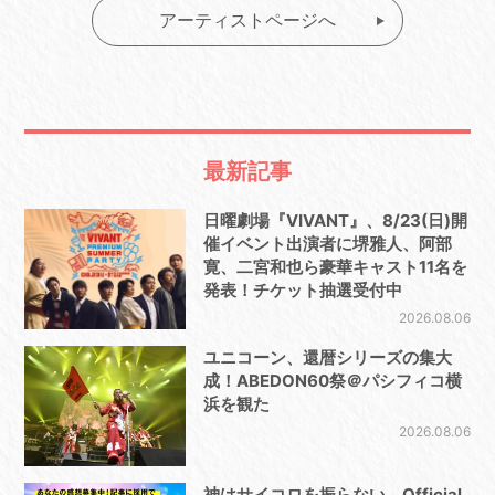
アーティストページへ
最新記事
日曜劇場『VIVANT』、8/23(日)開
催イベント出演者に堺雅人、阿部
寛、二宮和也ら豪華キャスト11名を
発表！チケット抽選受付中
2026.08.06
ユニコーン、還暦シリーズの集大
成！ABEDON60祭＠パシフィコ横
浜を観た
2026.08.06
神はサイコロを振らない、Official