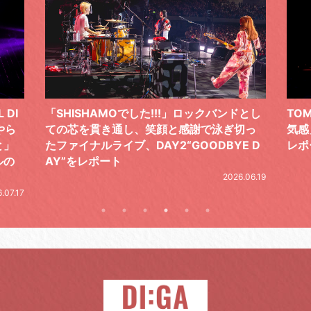
 DI
「SHISHAMOでした!!!」ロックバンドとし
TO
やら
ての芯を貫き通し、笑顔と感謝で泳ぎ切っ
気感
と」
たファイナルライブ、DAY2“GOODBYE D
レポ
ルの
AY”をレポート
2026.06.19
.07.17