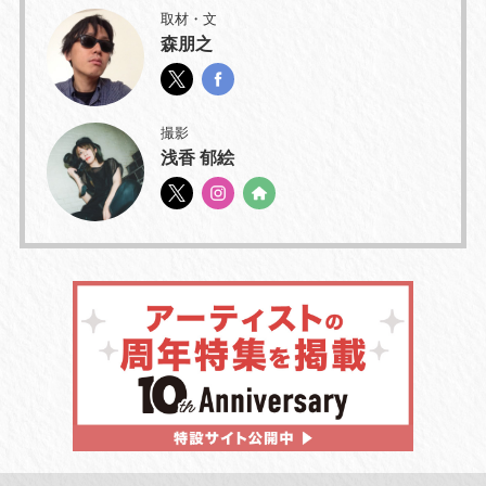
取材・文
森朋之
撮影
浅香 郁絵