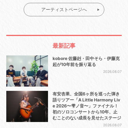
アーティストページへ
最新記事
kobore 佐藤赳・田中そら・伊藤克
起が10年前を振り返る
2026.08.07
有安杏果、全国6ヶ所を巡った弾き
語りツアー「A Little Harmony Liv
e 2026〜雫ノ音〜」ファイナル！
初のソロコンサートから10年、止
むことのない成長を見せたステージ
2026.08.07