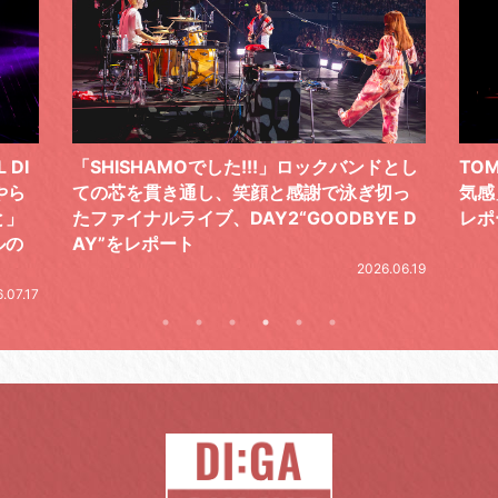
 DI
「SHISHAMOでした!!!」ロックバンドとし
TO
やら
ての芯を貫き通し、笑顔と感謝で泳ぎ切っ
気感
と」
たファイナルライブ、DAY2“GOODBYE D
レポ
ルの
AY”をレポート
2026.06.19
.07.17