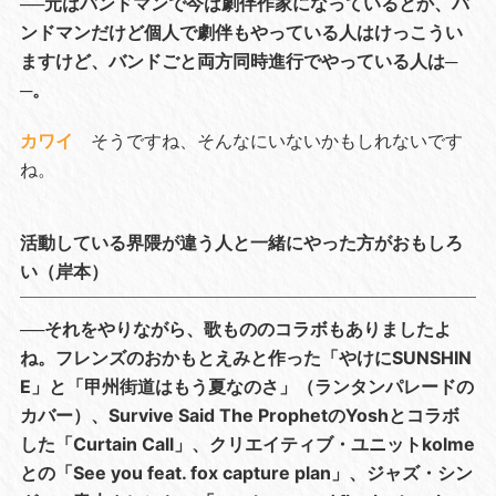
──元はバンドマンで今は劇伴作家になっているとか、バ
ンドマンだけど個人で劇伴もやっている人はけっこうい
ますけど、バンドごと両方同時進行でやっている人は─
─。
カワイ
そうですね、そんなにいないかもしれないです
ね。
活動している界隈が違う人と一緒にやった方がおもしろ
い（岸本）
──それをやりながら、歌もののコラボもありましたよ
ね。フレンズのおかもとえみと作った「やけにSUNSHIN
E」と「甲州街道はもう夏なのさ」（ランタンパレードの
カバー）、Survive Said The ProphetのYoshとコラボ
した「Curtain Call」、クリエイティブ・ユニットkolme
との「See you feat. fox capture plan」、ジャズ・シン