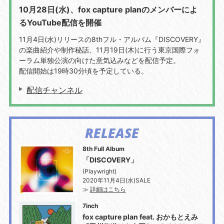
10月28日(水)、fox capture planのメンバーによ
るYouTube配信を開催
11月4日(水)リリースの8thフル・アルバム『DISCOVERY』
の楽曲紹介や制作秘話、11月19日(木)に行う東京国際フォ
ーラム単独公演の向けた意気込みなどを配信予定。
配信開始は
19時30分
頃を予定している。
配信チャンネル
RELEASE
8th Full Album
「DISCOVERY」
(Playwright)
2020年11月4日(水)SALE
≫
詳細はこちら
7inch
fox capture plan feat. おかもとえみ