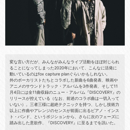
変な言い方だが、みんながみんなライブ活動をほぼ封じられ
ることになってしまった2020年において、こんなに活発に
動いているのはfox capture planぐらいかもしれない。
外のボーカリストたちとコラボした新曲を6曲発表、映画や
アニメのサウンドトラック・アルバムを3作発表、そして11
月4日には全11曲収録のニュー・アルバム『DISCOVERY』の
リリースが控えている（なお、前述のコラボ曲は一切入って
いない）。三者三様に超絶テクニックを持つ、しかし技術力
以上に作曲やアレンジのセンスが前面に出るピアノ・インス
ト・バンド、というポジションから、さらに次のフェーズに
踏み出した意欲作、『DISCOVERY』に至るまでを訊いた。