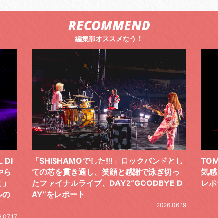
RECOMMEND
編集部オススメなう！
 DI
「SHISHAMOでした!!!」ロックバンドとし
TO
やら
ての芯を貫き通し、笑顔と感謝で泳ぎ切っ
気感
と」
たファイナルライブ、DAY2“GOODBYE D
レポ
ルの
AY”をレポート
2026.06.19
.07.17