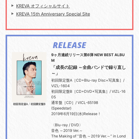
KREVA オフィシャルサイト
KREVA 15th Anniversary Special Site
RELEASE
9ヶ月連続リリース第6弾 NEW BEST ALBU
M
「成長の記録 ～全曲バンドで録り直し
～」
初回限定盤A［CD+Blu-ray Disc+写真集］/
VIZL-1604
初回限定盤B［CD+DVD+写真集］/ VIZL-16
05
通常盤［CD］/ VICL-65198
(Speedstar)
2019年6月19日(水)Release！
〈Blu-ray / DVD〉
音色 ～2019 Ver.～
The Making of ”音色 ～2019 Ver.～” in Lond