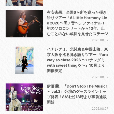
有安杏果、全国6ヶ所を巡った弾き
語りツアー「A Little Harmony Liv
e 2026〜雫ノ音〜」ファイナル！
初のソロコンサートから10年、止
むことのない成長を見せたステージ
2026.08.07
ハナレグミ、北関東＆中国山陰、東
京大阪を巡る弾き語りツアー『fara
way so close 2026 〜ハナレグミ
with sweet thing♡〜』10月より
開催決定
2026.08.07
伊藤 蘭、『Don’t Stop The Music!
～ vol.3』公演のグッズラインナッ
プ発表！8/8(土)18時より事前通販
開始
2026.08.07