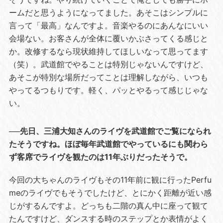
ームだと思うようになってました。あそこはシンプルに
言って「最高」なんですよ。音楽やるのにあんなにいい
会場ない。お客さんが全体に覆いかぶさってくる感じと
か。改修するなら現状維持してほしいなって思ってます
（笑）。武道館でやることは特別じゃないんですけど、
あそこが特別な場所だってことは理解しながら、いつも
やってるつもりです。軽く、パッとやるって感じじゃな
い。
──先日、三浦大知さんのライヴを武道館でご覧になられ
たそうですね。ほぼ毎年武道館でやっているにも関わら
ず客席でライヴを観たのは11年ぶりだったそうで。
今回の大ちゃんのライヴもその11年前に観に行ったPerfu
meのライヴでもそうでしたけど、とにかく距離が近い感
じがするんですよ。どっちも二階の真ん中に座って観て
たんですけど、ダンスする時のステップとか表情がよく