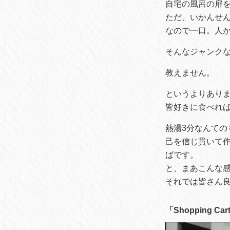
自宅の風呂の扉
ただ、いかんせ
なので一口。人
そんなジャンク
教えません。
というよりあり
皆好きに食べれ
熱湯3分なんての
己を信じ貫いて
ばです。
と、まあこんな
それでは皆さん良
「Shopping Cart