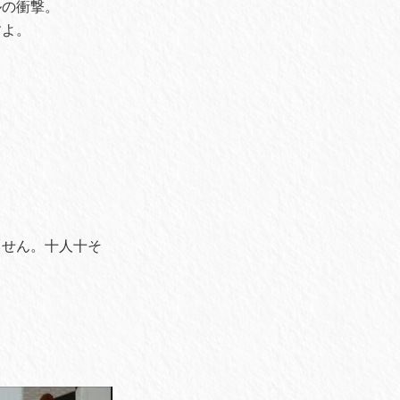
ルの衝撃。
すよ。
ません。十人十そ