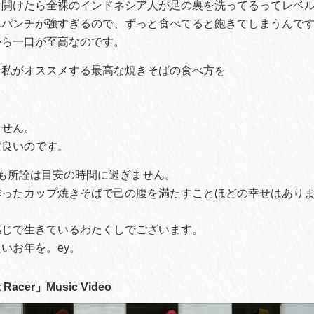
を開けたら全裸のインドネシア人が足の裏を洗ってるってレベ
んパンチが強すぎるので、ずっと食べてると飽きてしまうんで
から一口が至高なのです。
な私がオススメする最高な焼きそばの食べ方を
ません。
ば良いのです。
も所詮は目安の時間に過ぎません。
作ったカップ焼きそばで己の腹を満たすことほどの幸せはあり
感じで生きているわたくしでございます。
いお年を。ey。
 Racer」Music Video