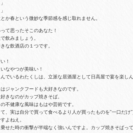
！」
！」
秋とか春という微妙な季節感を感じ取れません。
わって思ったそこのあなた！
屋で飲みましょう。
好きな飲酒店の１つです。
？
安い！
たいなやつが美味い！
込んでいるわたくしは、立派な居酒屋として日高屋で宴を楽し
しはジャンクフードも大好きなのです。
大好きなのがカップ焼きそば。
りの不健康な風味はもはや芸術です。
て、実は自分で買って食べるより人が買ったものを"一口だけ
ですよねえ。
に乗せた時の衝撃が半端なく強いんですよ。カップ焼きそばっ