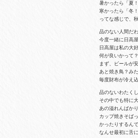
暑かったら「夏
寒かったら「冬
ってな感じで、
品のない人間だ
今度一緒に日高
日高屋は私の大
何が良いかって
まず、ビールが
あと焼き鳥？み
毎度財布が冷え
品のないわたく
その中でも特に
あの溢れんばか
カップ焼きそばっ
かったりするん
なんせ最初に舌