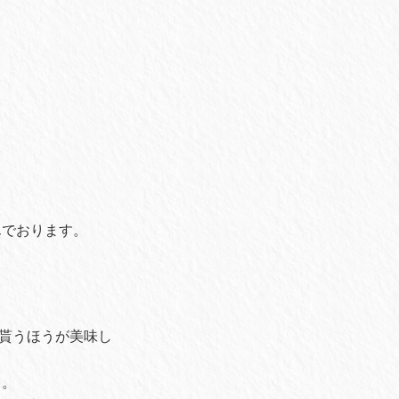
んでおります。
"貰うほうが美味し
て。