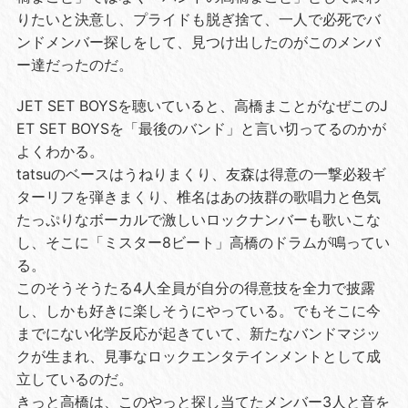
りたいと決意し、プライドも脱ぎ捨て、一人で必死でバ
ンドメンバー探しをして、見つけ出したのがこのメンバ
ー達だったのだ。
JET SET BOYSを聴いていると、高橋まことがなぜこのJ
ET SET BOYSを「最後のバンド」と言い切ってるのかが
よくわかる。
tatsuのベースはうねりまくり、友森は得意の一撃必殺ギ
ターリフを弾きまくり、椎名はあの抜群の歌唱力と色気
たっぷりなボーカルで激しいロックナンバーも歌いこな
し、そこに「ミスター8ビート」高橋のドラムが鳴ってい
る。
このそうそうたる4人全員が自分の得意技を全力で披露
し、しかも好きに楽しそうにやっている。でもそこに今
までにない化学反応が起きていて、新たなバンドマジッ
クが生まれ、見事なロックエンタテインメントとして成
立しているのだ。
きっと高橋は、このやっと探し当てたメンバー3人と音を