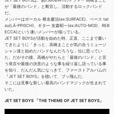
が「最後のバンド」と断言し、活動するロックバンド
だ。
メンバーはボーカル 椎名慶治(ex:SURFACE)、ベース tat
su(LÄ-PPISCH)、ギター 友森昭一(ex:AUTO-MOD、REB
ECCA)という凄いメンバーが揃っている。
JET SET BOYSが活動を始めた時、正直、ここまで書い
てきたように「きっと、高橋まことが気の合うミュージ
シャン達と始めたバンドなんだろうな」位に思ってい
た。だがその後、高橋がやたらと「最後のバンド」と言
う発言や最後の決意のような事を繰り返し語っている事
を知り、だんだん気になっきて、ファーストアルバムの
『JET SET BOYS』を聴いて、ブッ飛んだ。
そこには見事な新しい最高のバンドマジックが生まれて
いた。
JET SET BOYS 「THE THEME OF JET SET BOYS」