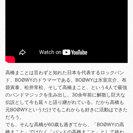
高橋まことは言わずと知れた日本を代表するロックバン
ド、BOØWYのドラマーである。BOØWYは氷室京介、布
袋寅泰、松井常松、そして高橋まこと、という4人で最強
のバンドマジックを生み出し、30余年前に解散し巨大な
伝説として今も延々と語り継がれている。だから高橋も
元BOØWYというだけでもこれからも好きに活動はできた
だろう。
でも、そんな高橋が60歳も過ぎてから、「BOØWYの高
橋まこと」ではなく「バンドの高橋まこと」として終わ