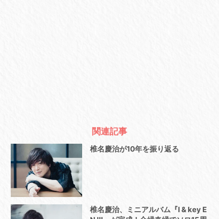
関連記事
椎名慶治が10年を振り返る
椎名慶治、ミニアルバム『I & key E