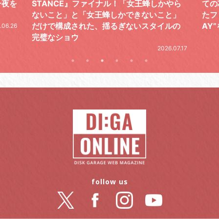
やら
ての芯を貫き通し、笑顔と感謝で泳ぎ切っ
気感
と」
たファイナルライブ、DAY2“GOODBYE D
レポ
ルの
AY”をレポート
2026.06.19
.07.17
follow us