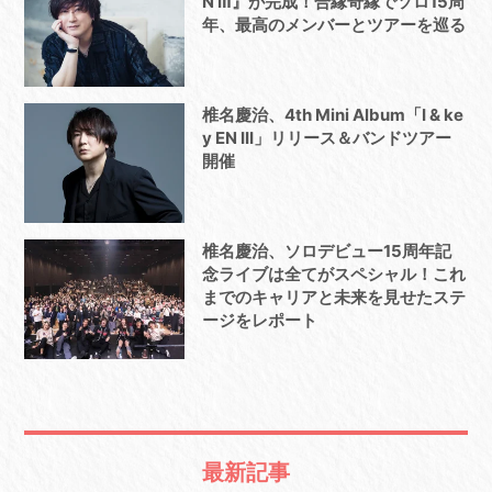
N Ⅲ』が完成！合縁奇縁でソロ15周
年、最高のメンバーとツアーを巡る
椎名慶治、4th Mini Album「I & ke
y EN III」リリース＆バンドツアー
開催
椎名慶治、ソロデビュー15周年記
念ライブは全てがスペシャル！これ
までのキャリアと未来を見せたステ
ージをレポート
最新記事