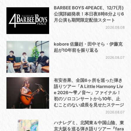
BARBEE BOYS 4PEACE、12/7(月)
公演詳細発表！本日夜8時8分より6
月公演も期間限定配信スタート
2026.08.08
kobore 佐藤赳・田中そら・伊藤克
起が10年前を振り返る
2026.08.07
有安杏果、全国6ヶ所を巡った弾き
語りツアー「A Little Harmony Liv
e 2026〜雫ノ音〜」ファイナル！
初のソロコンサートから10年、止
むことのない成長を見せたステージ
2026.08.07
ハナレグミ、北関東＆中国山陰、東
京大阪を巡る弾き語りツアー『fara