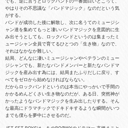
でも、逆に言うとロックバンドの一番面白いとこって、
やはりその不思議な「バンドマジック」なのだという気
がする。
バンドが成功した後に解散し、次に名うてのミュージシ
ャン達を集めてもっと凄いバンドマジックを意図的に生
み出そうとしても、ロックバンドというのは集まったミ
ュージシャン全員で育てるひとつの「生き物」なので、
それはなかなか難しい。
結局、どんなに凄いミュージシャンやベテランのミュー
ジシャンでも、新たなバンドメンバーと新たなバンドマ
ジックを産み出す為には、結局またふりだしに戻り、す
べてをゼロから始めなければならない。
だからロックバンドというのは本当にやっかいで手間の
かかるめんどくさい生き物なのだが、ある日、突然神が
かったようなバンドマジックを生み出したりする。そん
な最高にドラマチックでドキドキするような瞬間がいつ
までも僕らを夢中にさせるのだ。
JET SET BOYSは、あのBOØWYのドラマー 高橋まこと