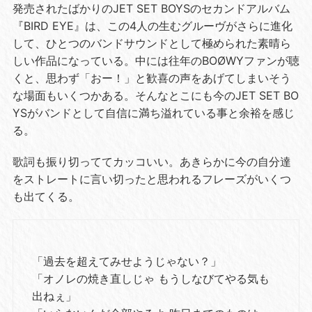
発売されたばかりのJET SET BOYSのセカンドアルバム
『BIRD EYE』は、この4人の生むグルーヴがさらに進化
して、ひとつのバンドサウンドとして極められた素晴ら
しい作品になっている。中には往年のBOØWYファンが聴
くと、思わず「おー！」と歓喜の声をあげてしまいそう
な場面もいくつかある。そんなとこにも今のJET SET BO
YSがバンドとして自信に満ち溢れている事と余裕を感じ
る。
歌詞も振り切っててカッコいい。あきらかに今の自分達
をストレートに言い切ったと思われるフレーズがいくつ
も出てくる。
「過去を超えてみせようじゃない？」
「オノレの焼き直しじゃ もうしなびてやる気も
出ねぇ」