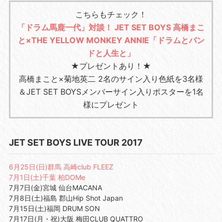
こちらもチェック！
「ドラム馬鹿一代」対談！ JET SET BOYS 高橋まこ
と×THE YELLOW MONKEY ANNIE「ドラムとバン
ドと人生と」
★プレゼントあり！★
高橋まこと×菊地英二 2名のサイン入り色紙を3名様
＆JET SET BOYSメンバーサイン入りポスターを1名
様にプレゼント
JET SET BOYS LIVE TOUR 2017
6月25日(日)群馬 高崎club FLEEZ
7月1日(土)千葉 柏DOMe
7月7日(金)宮城 仙台MACANA
7月8日(土)福島 郡山Hip Shot Japan
7月15日(土)福岡 DRUM SON
7月17日(月・祝)大阪 梅田CLUB QUATTRO