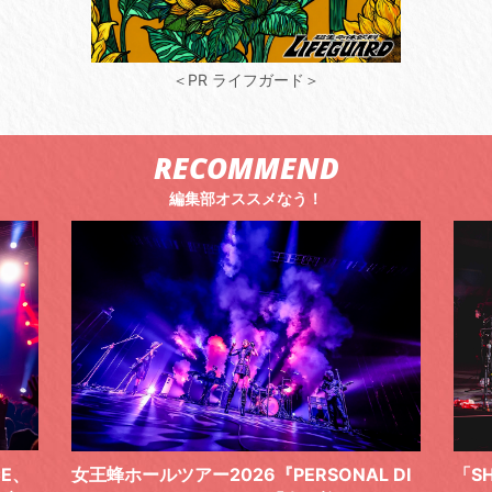
＜PR ライフガード＞
RECOMMEND
編集部オススメなう！
 DI
「SHISHAMOでした!!!」ロックバンドとし
TO