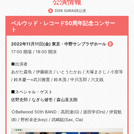
公演情報
DISK GARAGE公演
ベルウッド・レコード50周年記念コンサー
ト
2022年11月11日(金) 東京・中野サンプラザホール
17:00 開場 / 18:00 開演
■出演者
あがた森魚 / 伊藤銀次 / いとうたかお / 大塚まさじ / 小室等
/ 鈴木慶一×武川雅寛 / 鈴木茂 / 中川五郎 / 六文銭
■スペシャル・ゲスト
佐野史郎 / なぎら健壱 / 森山直太朗
◇Bellwood 50th BAND：高田漣(G) / 坂田学(Drs) / 伊賀航
(B) / 野村卓史(key) / 武嶋聡(Sax, Cla)