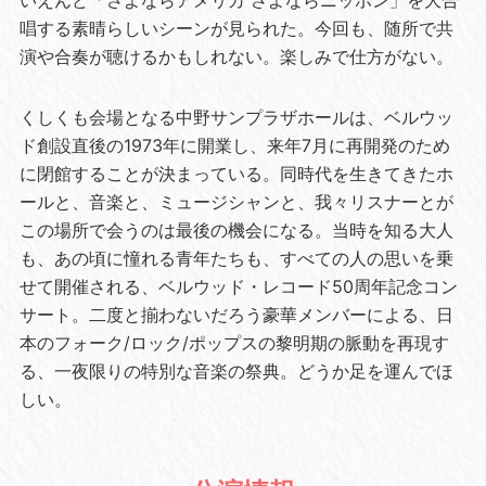
いえんど「さよならアメリカ さよならニッポン」を大合
唱する素晴らしいシーンが見られた。今回も、随所で共
演や合奏が聴けるかもしれない。楽しみで仕方がない。
くしくも会場となる中野サンプラザホールは、ベルウッ
ド創設直後の1973年に開業し、来年7月に再開発のため
に閉館することが決まっている。同時代を生きてきたホ
ールと、音楽と、ミュージシャンと、我々リスナーとが
この場所で会うのは最後の機会になる。当時を知る大人
も、あの頃に憧れる青年たちも、すべての人の思いを乗
せて開催される、ベルウッド・レコード50周年記念コン
サート。二度と揃わないだろう豪華メンバーによる、日
本のフォーク/ロック/ポップスの黎明期の脈動を再現す
る、一夜限りの特別な音楽の祭典。どうか足を運んでほ
しい。