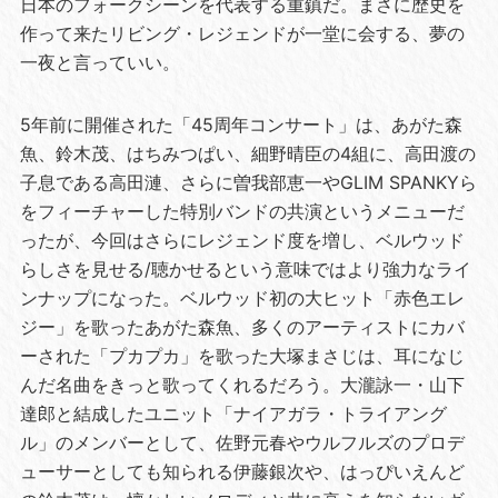
日本のフォークシーンを代表する重鎮だ。まさに歴史を
作って来たリビング・レジェンドが一堂に会する、夢の
一夜と言っていい。
5年前に開催された「45周年コンサート」は、あがた森
魚、鈴木茂、はちみつぱい、細野晴臣の4組に、高田渡の
子息である高田漣、さらに曽我部恵一やGLIM SPANKYら
をフィーチャーした特別バンドの共演というメニューだ
ったが、今回はさらにレジェンド度を増し、ベルウッド
らしさを見せる/聴かせるという意味ではより強力なライ
ンナップになった。ベルウッド初の大ヒット「赤色エレ
ジー」を歌ったあがた森魚、多くのアーティストにカバ
ーされた「プカプカ」を歌った大塚まさじは、耳になじ
んだ名曲をきっと歌ってくれるだろう。大瀧詠一・山下
達郎と結成したユニット「ナイアガラ・トライアング
ル」のメンバーとして、佐野元春やウルフルズのプロデ
ューサーとしても知られる伊藤銀次や、はっぴいえんど