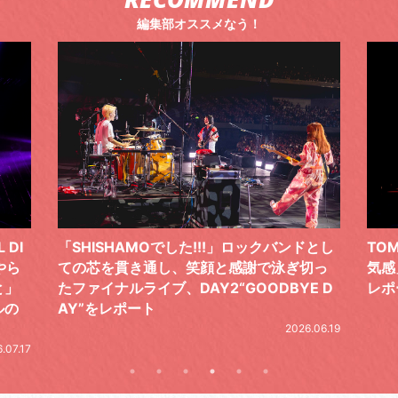
編集部オススメなう！
 DI
「SHISHAMOでした!!!」ロックバンドとし
TO
やら
ての芯を貫き通し、笑顔と感謝で泳ぎ切っ
気感
と」
たファイナルライブ、DAY2“GOODBYE D
レポ
ルの
AY”をレポート
2026.06.19
.07.17