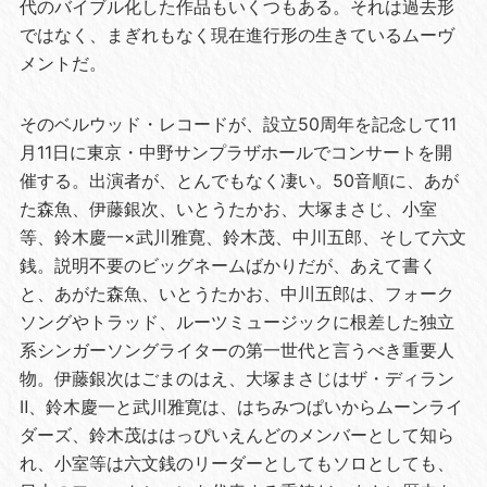
代のバイブル化した作品もいくつもある。それは過去形
ではなく、まぎれもなく現在進行形の生きているムーヴ
メントだ。
そのベルウッド・レコードが、設立50周年を記念して11
月11日に東京・中野サンプラザホールでコンサートを開
催する。出演者が、とんでもなく凄い。50音順に、あが
た森魚、伊藤銀次、いとうたかお、大塚まさじ、小室
等、鈴木慶一×武川雅寛、鈴木茂、中川五郎、そして六文
銭。説明不要のビッグネームばかりだが、あえて書く
と、あがた森魚、いとうたかお、中川五郎は、フォーク
ソングやトラッド、ルーツミュージックに根差した独立
系シンガーソングライターの第一世代と言うべき重要人
物。伊藤銀次はごまのはえ、大塚まさじはザ・ディラン
Ⅱ、鈴木慶一と武川雅寛は、はちみつぱいからムーンライ
ダーズ、鈴木茂ははっぴいえんどのメンバーとして知ら
れ、小室等は六文銭のリーダーとしてもソロとしても、