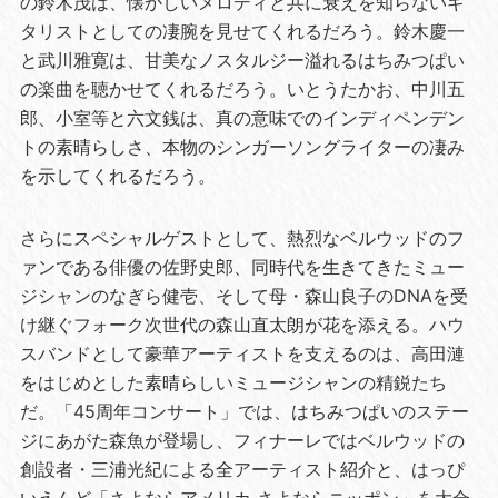
の鈴木茂は、懐かしいメロディと共に衰えを知らないギ
タリストとしての凄腕を見せてくれるだろう。鈴木慶一
と武川雅寛は、甘美なノスタルジー溢れるはちみつぱい
の楽曲を聴かせてくれるだろう。いとうたかお、中川五
郎、小室等と六文銭は、真の意味でのインディペンデン
トの素晴らしさ、本物のシンガーソングライターの凄み
を示してくれるだろう。
さらにスペシャルゲストとして、熱烈なベルウッドのフ
ァンである俳優の佐野史郎、同時代を生きてきたミュー
ジシャンのなぎら健壱、そして母・森山良子のDNAを受
け継ぐフォーク次世代の森山直太朗が花を添える。ハウ
スバンドとして豪華アーティストを支えるのは、高田漣
をはじめとした素晴らしいミュージシャンの精鋭たち
だ。「45周年コンサート」では、はちみつぱいのステー
ジにあがた森魚が登場し、フィナーレではベルウッドの
創設者・三浦光紀による全アーティスト紹介と、はっぴ