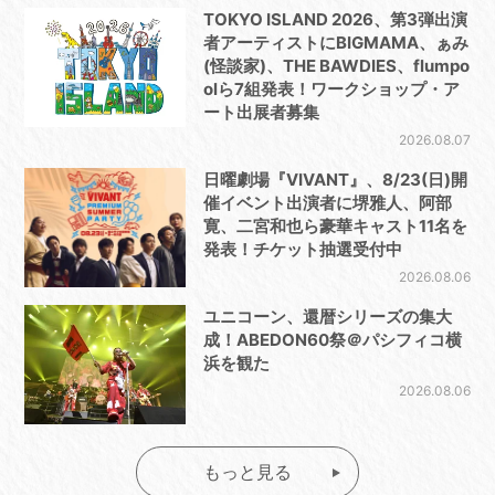
TOKYO ISLAND 2026、第3弾出演
者アーティストにBIGMAMA、ぁみ
(怪談家)、THE BAWDIES、flumpo
olら7組発表！ワークショップ・ア
ート出展者募集
2026.08.07
日曜劇場『VIVANT』、8/23(日)開
催イベント出演者に堺雅人、阿部
寛、二宮和也ら豪華キャスト11名を
発表！チケット抽選受付中
2026.08.06
ユニコーン、還暦シリーズの集大
成！ABEDON60祭＠パシフィコ横
浜を観た
2026.08.06
もっと見る