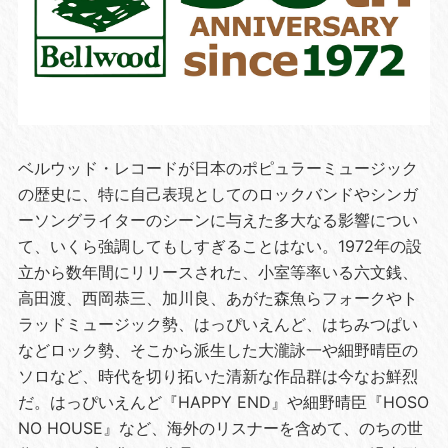
ベルウッド・レコードが日本のポピュラーミュージック
の歴史に、特に自己表現としてのロックバンドやシンガ
ーソングライターのシーンに与えた多大なる影響につい
て、いくら強調してもしすぎることはない。1972年の設
立から数年間にリリースされた、小室等率いる六文銭、
高田渡、西岡恭三、加川良、あがた森魚らフォークやト
ラッドミュージック勢、はっぴいえんど、はちみつぱい
などロック勢、そこから派生した大瀧詠一や細野晴臣の
ソロなど、時代を切り拓いた清新な作品群は今なお鮮烈
だ。はっぴいえんど『HAPPY END』や細野晴臣『HOSO
NO HOUSE』など、海外のリスナーを含めて、のちの世