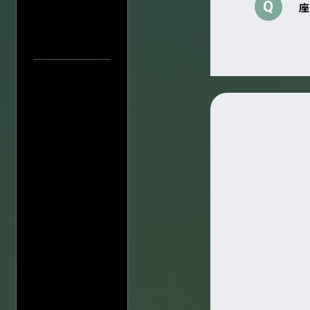
Q
座
中止／延期の
過去の公演
検索
公演