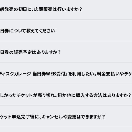
リシー
般発売の初日に、店頭販売は行いますか？
いて
日券について教えてください
クガレージ
ンダー
日券の販売予定はありますか？
月
日
アーティスト・
イベント一覧
ディスクガレージ 当日券WEB受付』を利用したい。料金支払いやチ
新着公演
しかったチケットが売り切れ。何か他に購入する方法はありますか？
ア
ケット申込完了後に、キャンセルや変更はできますか？