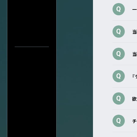
プライバシーポ
Q
一
アーティスト・公演名で探す
このサイトにつ
サイトマップ
Q
当
会社情報
株式会社ディス
公演日カレ
会社概要
公演日で探す
採用について
Q
当
年
当日券情報
Q
『
会場で探す
今週発売の公演
Q
欲
入力内容をクリ
Q
チ