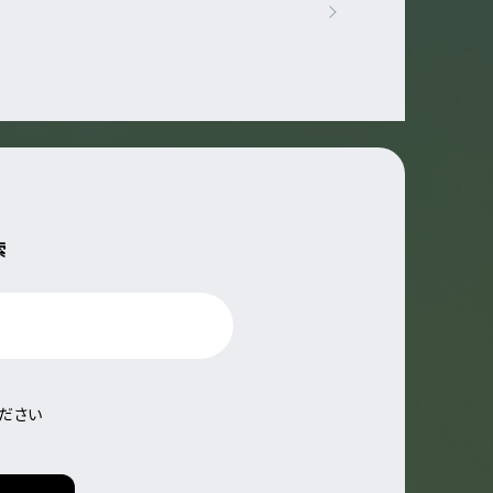
索
ださい