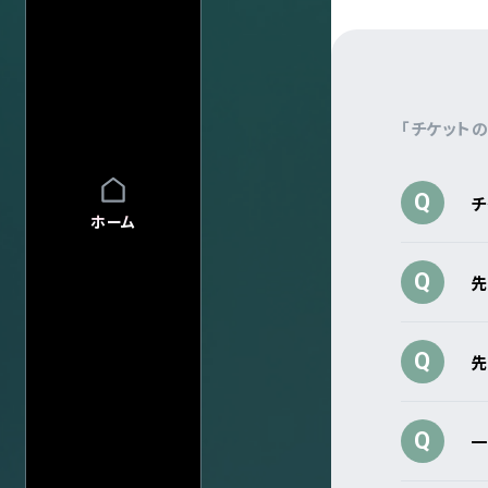
FAQ
FAQの内容をキーワード
INFO
INFO一覧
DI:GA
DI:GA ONLIN
「チケット
フリーペーパー 
Q
企業・
学校の方へ
イベント協賛に
チ
ホーム
広告掲載につ
会館自主公演
Q
学園祭お問い
先
チケットの団体
グループ鑑賞に
Q
先
その他情報
興行主の同意
転売チケット報
Q
一
サイト
について
特定商取引法