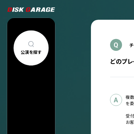
Q
チ
公演を探す
どのプレ
公演を探す
アーティスト・
新着公演
FAQ
公演日カレン
今週発売の公
複数
当日券情報
A
チケットの買い方について
購入後
を委
中止/延期の公
コンサートについて
車椅子でのご来
過去公演
受付
祝い花・プレゼントについて
お客
ヘルプ
会場一覧