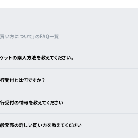
から検索
E
の買い方について」のFAQ一覧
DI:GA
ついて
ケットの購入方法を教えてください。
いて
事業のご案内
合わせ
行受付とは何ですか？
販売について
ついて
行受付の情報を教えてください
なきチケット転売の禁止
告フォーム
般発売の詳しい買い方を教えてください
の表示