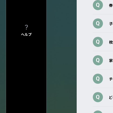
Q
券
Q
子
ヘルプ
Q
枚
Q
家
会場一
Q
チ
Q
ど