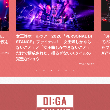
 DI
「SHISHAMOでした!!!」ロックバンドとし
TO
やら
ての芯を貫き通し、笑顔と感謝で泳ぎ切っ
気感
と」
たファイナルライブ、DAY2“GOODBYE D
レポ
ルの
AY”をレポート
2026.06.19
.07.17