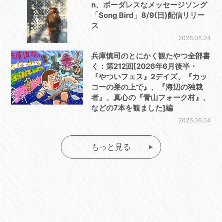
n、ボーダレスなメッセージソング
「Song Bird」8/9(日)配信リリー
ス
2026.08.04
兵庫慎司のとにかく観たやつ全部書
く：第212回[2026年6月後半・
『やついフェス』2デイズ、『カッ
コーの巣の上で』、『海辺の独裁
者』、真心の『青山フォーク村』、
などの7本を観ました]編
2026.08.04
もっと見る