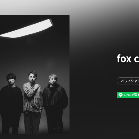
fox 
イベント一覧
オフィシャ
ダー
演
のチケットについて
演
場・配慮対応について
その他