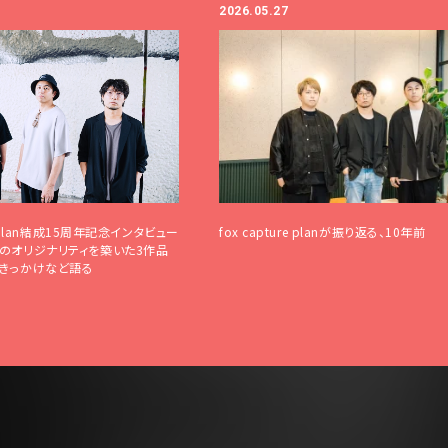
リシー
2026.05.27
いて
クガレージ
覧
re plan結成15周年記念インタビュー
fox capture planが振り返る、10年前
のオリジナリティを築いた3作品
のきっかけなど語る
詳しく公演を
探す