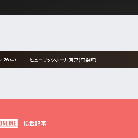
から検索
E
DI:GA
ついて
ヒューリックホール東京(有楽町)
26
(土)
ンダー
いて
事業のご案内
合わせ
月
日
販売について
アーティスト・
イベント一覧
ついて
なきチケット転売の禁止
告フォーム
新着公演
掲載記事
の表示
ア