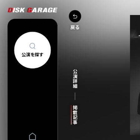
戻る
公演を探す
公演を探す
アーティスト・
公演詳細
新着公演
FAQ
公演日カレン
今週発売の公
当日券情報
チケットの買い方について
購入後
掲載記事
中止/延期の公
コンサートについて
車椅子でのご来
過去公演
祝い花・プレゼントについて
ヘルプ
会場一覧