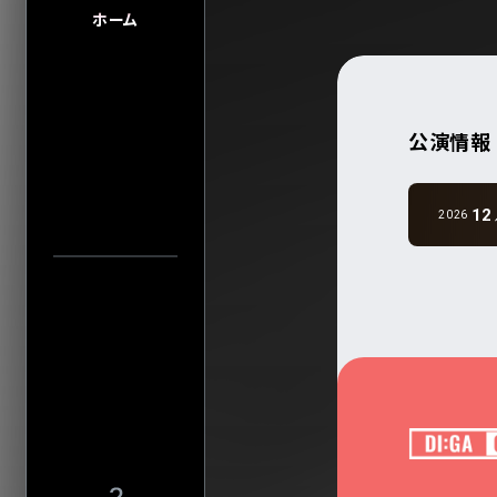
FAQ
FAQの内容をキーワード
ホーム
INFO
INFO一覧
DI:GA
DI:GA ONLIN
アーティスト・公演名で探す
公演情報
フリーペーパー 
企業・
学校の方へ
イベント協賛に
12
2026
公演日カレ
広告掲載につ
公演日で探す
会館自主公演
学園祭お問い
年
チケットの団体
当日券情報
グループ鑑賞に
会場で探す
その他情報
興行主の同意
転売チケット報
今週発売の公演
サイト
について
特定商取引法
入力内容をクリ