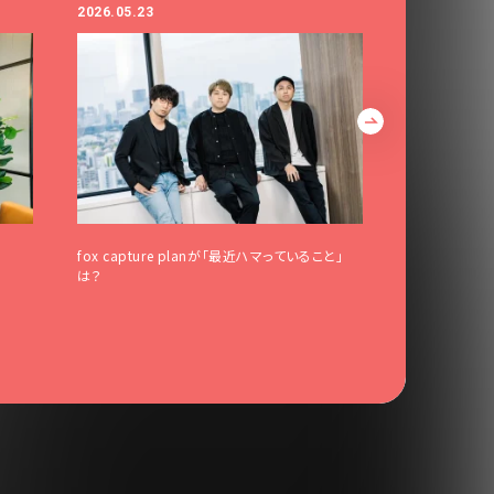
2026.05.23
2026.05.20
fox capture planが「最近ハマっていること」
fox captu
は？
第一弾！1stア
ノトリオ三部