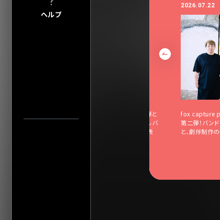
プライバシーポ
2026.04.30
2026.07.22
ヘルプ
このサイトにつ
サイトマップ
会社情報
株式会社ディス
会社概要
採用について
会場一
fox capture plan、完全リマスター盤・第2弾と
fox captu
して、4thアルバム『BUTTERFLY』から6thアルバ
第二弾！バンド
ム『UИTITLƎD』まで、 3枚同時リリースを発表
と、劇伴制作
中止／延期の
過去の公演
検索
公演