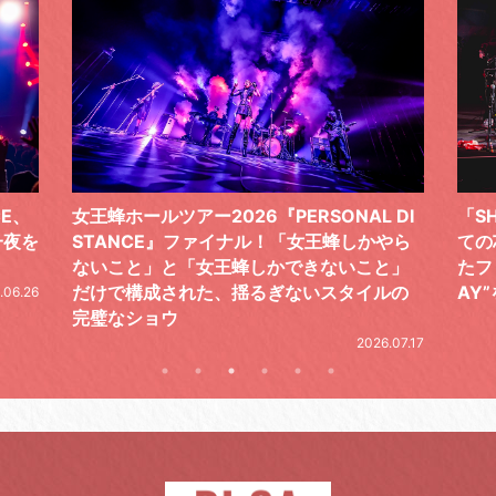
 DI
「SHISHAMOでした!!!」ロックバンドとし
TO
やら
ての芯を貫き通し、笑顔と感謝で泳ぎ切っ
気感
と」
たファイナルライブ、DAY2“GOODBYE D
レポ
ルの
AY”をレポート
2026.06.19
.07.17