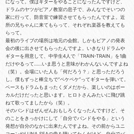
になって。僕はギターをやることになったんですけど、
ドラムのヤツがピアノ教室の息子で、みんなでそいつの
家に行って、防音室で練習させてもらったんですよ。近
所の兄ちゃんに来てもらって、それぞれ楽器を教えても
らって。
最初のライブの場所は地元の会館。しかもピアノの発表
会の後に出させてもらったんですよ。いきなりドラムや
ギターを用意して、中学生4人で「TRAIN-TRAIN」を1曲
だけやるって……いま思うと意味がわかんないんですよね
（笑）。会場にいた人も「何だろう？」と思っただろう
し。僕もずっと棒立ちで“ペケペケ”ってギターを弾いて。
ベースもドラムもまったくダメだから、楽しいのはボー
カルだけだったと思います。ヒロトさんみたいに飛び跳
ねて歌ってましたから（笑）。
そのバンドはぜんぜんおもしろくなったんですけど、そ
のことをきっかけにして「自分でバンドをやる」という
発想が自分のなかに出来たんですよね。その前からユニ
コーンやLUNA SEAの曲を聴いてたんだけど、自分でバ