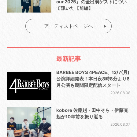
our 2025』の全出演ゲストについ
て訊いた【前編】
アーティストページへ
最新記事
BARBEE BOYS 4PEACE、12/7(月)
公演詳細発表！本日夜8時8分より6
月公演も期間限定配信スタート
2026.08.08
kobore 佐藤赳・田中そら・伊藤克
起が10年前を振り返る
2026.08.07