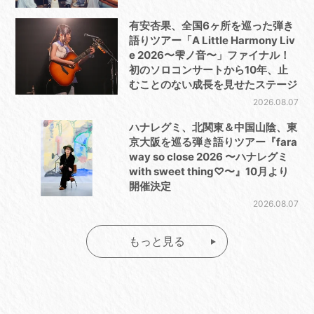
有安杏果、全国6ヶ所を巡った弾き
語りツアー「A Little Harmony Liv
e 2026〜雫ノ音〜」ファイナル！
初のソロコンサートから10年、止
むことのない成長を見せたステージ
2026.08.07
ハナレグミ、北関東＆中国山陰、東
京大阪を巡る弾き語りツアー『fara
way so close 2026 〜ハナレグミ
with sweet thing♡〜』10月より
開催決定
2026.08.07
もっと見る