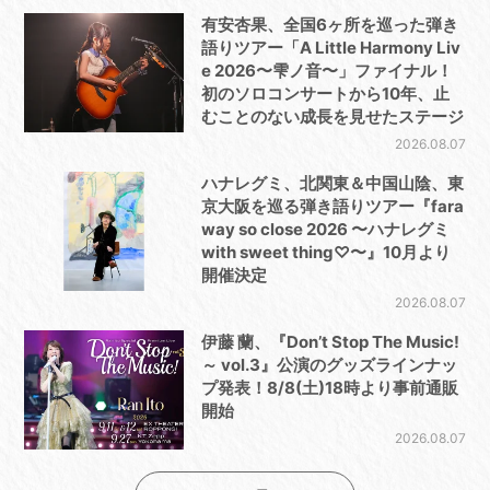
有安杏果、全国6ヶ所を巡った弾き
語りツアー「A Little Harmony Liv
e 2026〜雫ノ音〜」ファイナル！
初のソロコンサートから10年、止
むことのない成長を見せたステージ
2026.08.07
ハナレグミ、北関東＆中国山陰、東
京大阪を巡る弾き語りツアー『fara
way so close 2026 〜ハナレグミ
with sweet thing♡〜』10月より
開催決定
2026.08.07
伊藤 蘭、『Don’t Stop The Music!
～ vol.3』公演のグッズラインナッ
プ発表！8/8(土)18時より事前通販
開始
2026.08.07