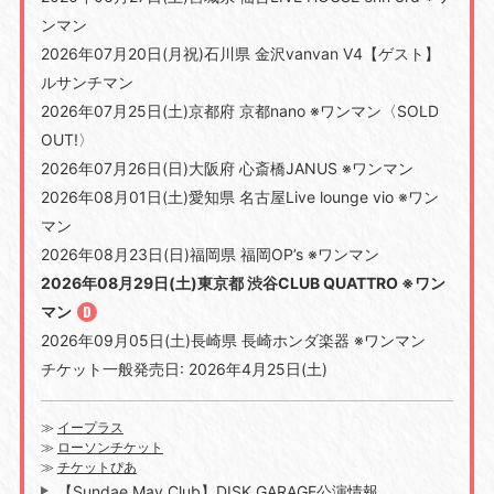
ンマン
2026年07月20日(月祝)石川県 金沢vanvan V4【ゲスト】
ルサンチマン
2026年07月25日(土)京都府 京都nano ※ワンマン〈SOLD
OUT!〉
2026年07月26日(日)大阪府 心斎橋JANUS ※ワンマン
2026年08月01日(土)愛知県 名古屋Live lounge vio ※ワン
マン
2026年08月23日(日)福岡県 福岡OP’s ※ワンマン
2026年08月29日(土)東京都 渋谷CLUB QUATTRO ※ワン
マン
2026年09月05日(土)長崎県 長崎ホンダ楽器 ※ワンマン
チケット一般発売日: 2026年4月25日(土)
≫
イープラス
≫
ローソンチケット
≫
チケットぴあ
【Sundae May Club】DISK GARAGE公演情報