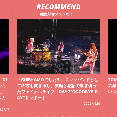
RECOMMEND
編集部オススメなう！
 DI
「SHISHAMOでした!!!」ロックバンドとし
TO
やら
ての芯を貫き通し、笑顔と感謝で泳ぎ切っ
気感
と」
たファイナルライブ、DAY2“GOODBYE D
レポ
ルの
AY”をレポート
2026.06.19
.07.17