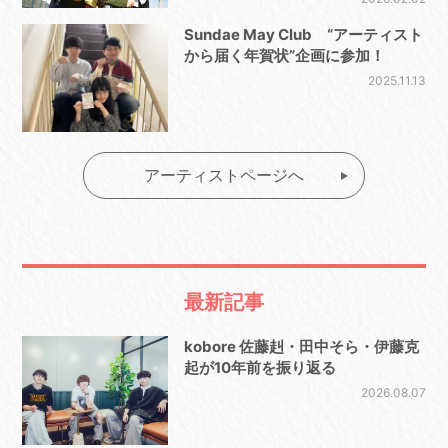
Sundae May Club “アーティスト
から届く年賀状”企画に参加！
2025.11.13
アーティストページへ
最新記事
kobore 佐藤赳・田中そら・伊藤克
起が10年前を振り返る
2026.08.07