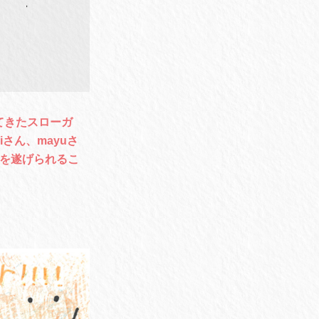
てきたスローガ
iさん、mayuさ
躍を遂げられるこ