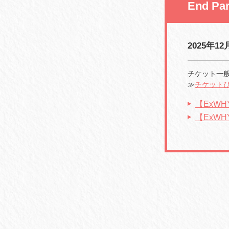
End Par
2025年12月
チケット一般発
≫
チケット
【ExWH
【ExW