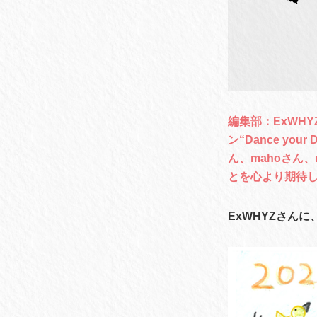
編集部：ExWH
ン“Dance yo
ん、mahoさん
とを心より期待
ExWHYZさん