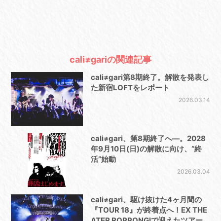
cali≠gariの関連記事
cali≠gari第8期終了。解散を発表し
た新宿LOFTをレポート
2026.03.14
cali≠gari、第8期終了へ—。2028
年9月10日(日)の解散に向け、“終
活”始動
2026.03.04
cali≠gari、駆け抜けた4ヶ月間の
『TOUR 18』が終着点へ！EX THE
ATER ROPPONGIで迎えたツアー