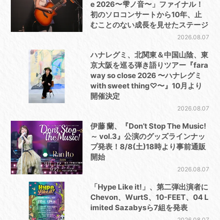
e 2026〜雫ノ音〜」ファイナル！
初のソロコンサートから10年、止
むことのない成長を見せたステージ
2026.08.07
ハナレグミ、北関東＆中国山陰、東
京大阪を巡る弾き語りツアー『fara
way so close 2026 〜ハナレグミ
with sweet thing♡〜』10月より
開催決定
2026.08.07
伊藤 蘭、『Don’t Stop The Music!
～ vol.3』公演のグッズラインナッ
プ発表！8/8(土)18時より事前通販
開始
2026.08.07
「Hype Like it!」、第二弾出演者に
Chevon、WurtS、10-FEET、04 L
imited Sazabysら7組を発表
2026.08.07