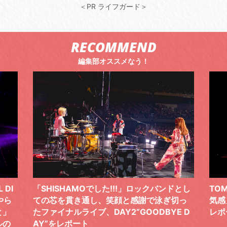
＜PR ライフガード＞
RECOMMEND
編集部オススメなう！
 DI
「SHISHAMOでした!!!」ロックバンドとし
TO
やら
ての芯を貫き通し、笑顔と感謝で泳ぎ切っ
気感
と」
たファイナルライブ、DAY2“GOODBYE D
レポ
ルの
AY”をレポート