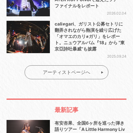
ファイナルをレポート
2026.02.04
cali≠gari、ガリスト公募セトリに
翻弄されながら熱演を繰り広げた
「オマエのカリ≠ガリ」をレポー
ト。ニュウアルバム『18』から “東
京亞詩吐暴威”も披露
2025.09.24
アーティストページへ
最新記事
有安杏果、全国6ヶ所を巡った弾き
語りツアー「A Little Harmony Liv