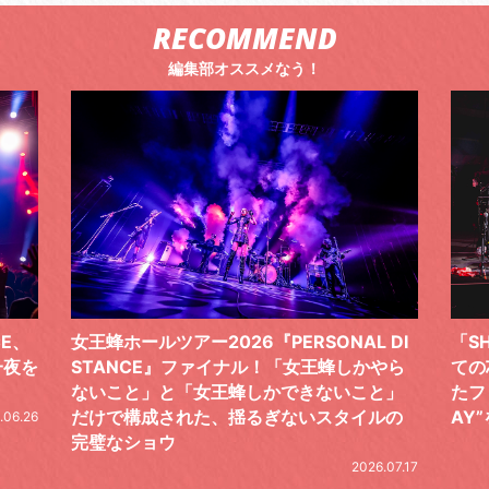
RECOMMEND
編集部オススメなう！
 DI
「SHISHAMOでした!!!」ロックバンドとし
TO
やら
ての芯を貫き通し、笑顔と感謝で泳ぎ切っ
気感
と」
たファイナルライブ、DAY2“GOODBYE D
レポ
ルの
AY”をレポート
2026.06.19
.07.17