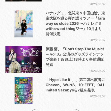
2026.08.07
ハナレグミ、北関東＆中国山陰、東
京大阪を巡る弾き語りツアー『fara
way so close 2026 〜ハナレグミ
with sweet thing♡〜』10月より
開催決定
2026.08.07
伊藤 蘭、『Don’t Stop The Music!
～ vol.3』公演のグッズラインナッ
プ発表！8/8(土)18時より事前通販
開始
2026.08.07
「Hype Like it!」、第二弾出演者に
Chevon、WurtS、10-FEET、04 L
imited Sazabysら7組を発表
2026.08.07