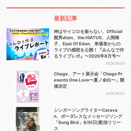
最新記事
神はサイコロを振らない、Official
髭男dism、the HIATUS、人間椅
子、East Of Eden、来場者からの
ライブの感想を公開！『みんなで作
るライブレポ』〜2026年8月号〜
2026.08.05
Chage、アート展示会「Chage Pr
esents One Love〜夏ノ余白〜」開
催決定
2026.08.05
シンガーソングライターCarava
n、ボーダレスなメッセージソング
「Song Bird」8/9(日)配信リリー
ス