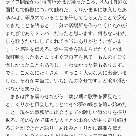
ライブ開始から1時間15分ほど経ったころ、3人は真剣な
面持ちで解散について触れた。くりかまきに加入したあ
ゆみは、等身大でいることを許してもらえたことで安心
できたことを語ると「自分の居場所を作ってくれたのが
またぎでありメンバーだったと思います。何もないわた
しを歌うたいにしてくれて本当にありがとうございま
す」と感謝を伝える。途中言葉を詰まらせたくりかは、
深呼吸をしたあとまっすぐフロアを見て「もんのすごく
悔しかったこともあるし、叶わなかった夢もあります。
でも、こんなにたくさん、すっごく大切な人に出会いま
した。それが本当に、いちばんの幸せです」と涙を浮か
べながら笑った。
まきは声を震わせながら、幼少期に歌手を夢見たこ
と、くりかと再会したことでその夢の続きを追い始めた
こと、現在の事務所に出会うまでの険しい道のりを振り
返る。そのなかで様々な人々との出会いがあり走り続け
ることができたと語り、あゆみとくりかに感謝を伝え
る。「あゆみくりかまきはわたしにとって青春でした。