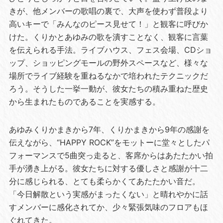
きが、他メンバーの歌唱の裏で、大声を使わず普段より
高いキーで「みんなのピース見せて！」と観客に呼びか
けた。くりかとあゆみの歌を潰すことなく、観客に言葉
を伝えられる手法。ライブハウス、フェス会場、CDショ
ップ、ショッピングモールの野外スペースなど、様々な
場所でライブ経験を重ねるなかで培われたテクニックだ
ろう。そうした一挙一動が、彼女たちの積み重ねた歴史
から生まれたものであることを実感する。
あゆみくりかまきから7年、くりかまきから9年の感謝を
伝えながら、“HAPPY ROCK”をモットーに堂々としたパ
フォーマンスで5曲突っ走ると、客席からはあたたかい拍
手が湧き上がる。彼女たちに対する優しさと感謝が十二
分に感じられる、とても柔らかくてあたたかい音だ。
「今日解散という実感がまったくない」と晴れやかに話
すメンバーに感化されてか、少々緊張気味のフロアもほ
ぐれてきた。