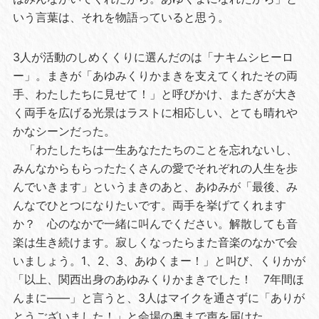
いう言葉は、それを物語っていると思う。
3人が活動のしめくくりに選んだのは「ナキムシヒーロ
ー」。まきが「あゆみくりかまきを支えてくれたその両
手、わたしたちに見せて！」と呼びかけ、またぎが大き
く両手を広げる光景はラストに相応しい、とても晴れや
かなシーンだった。
「わたしたちは一生あなたたちのことを忘れないし、
みんなからもらったたくさんの愛でそれぞれの人生を歩
んでいきます」というまきのあと、あゆみが「最後、み
んなでひとつになりたいです。両手を挙げてくれます
か？ 心のなかで一緒に叫んでください。解散しても音
楽は生き続けます。寂しくなったらまた音楽のなかで会
いましょう。1、2、3、あゆくまー！」と叫び、くりかが
「以上、関西出身のあゆみくりかまきでした！ 7年間ほ
んまに――」と言うと、3人はマイクを通さずに「ありが
とうございました！」と会場の奥まで声を届けた。