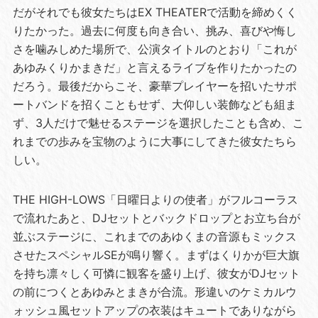
だがそれでも彼女たちはEX THEATERで活動を締めくく
りたかった。過去に何度も向き合い、挑み、喜びや悔し
さを噛みしめた場所で、公演タイトルのとおり「これが
あゆみくりかまきだ」と言えるライブを作りたかったの
だろう。最後だからこそ、豪華プレイヤーを招いたサポ
ートバンドを招くこともせず、大仰しい装飾なども組ま
ず、3人だけで魅せるステージを選択したことも含め、こ
れまでの歩みを宝物のように大事にしてきた彼女たちら
しい。
THE HIGH-LOWS「日曜日よりの使者」がフルコーラス
で流れたあと、DJセットとバックドロップとお立ち台が
並ぶステージに、これまでのあゆくまの音源もミックス
させたスペシャルSEが鳴り響く。まずはくりかが巨大旗
を持ち凛々しく可憐に観客を盛り上げ、彼女がDJセット
の前につくとあゆみとまきが合流。形違いのケミカルウ
ォッシュ風セットアップの衣装はキュートでありながら