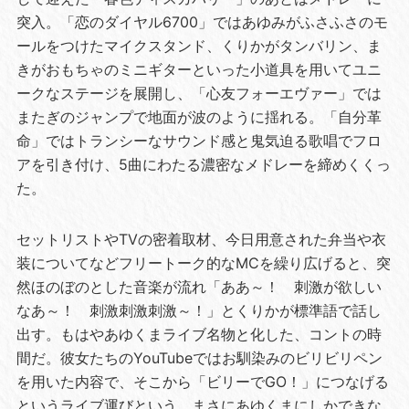
突入。「恋のダイヤル6700」ではあゆみがふさふさのモ
ールをつけたマイクスタンド、くりかがタンバリン、ま
きがおもちゃのミニギターといった小道具を用いてユニ
ークなステージを展開し、「心友フォーエヴァー」では
またぎのジャンプで地面が波のように揺れる。「自分革
命」ではトランシーなサウンド感と鬼気迫る歌唱でフロ
アを引き付け、5曲にわたる濃密なメドレーを締めくくっ
た。
セットリストやTVの密着取材、今日用意された弁当や衣
装についてなどフリートーク的なMCを繰り広げると、突
然ほのぼのとした音楽が流れ「ああ～！ 刺激が欲しい
なあ～！ 刺激刺激刺激～！」とくりかが標準語で話し
出す。もはやあゆくまライブ名物と化した、コントの時
間だ。彼女たちのYouTubeではお馴染みのビリビリペン
を用いた内容で、そこから「ビリーでGO！」につなげる
というライブ運びという、まさにあゆくまにしかできな