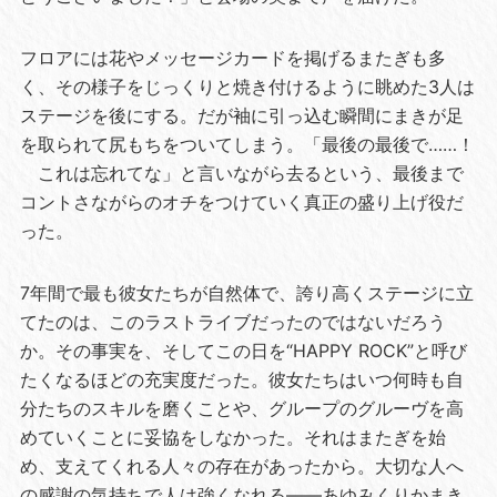
フロアには花やメッセージカードを掲げるまたぎも多
く、その様子をじっくりと焼き付けるように眺めた3人は
ステージを後にする。だが袖に引っ込む瞬間にまきが足
を取られて尻もちをついてしまう。「最後の最後で……！
これは忘れてな」と言いながら去るという、最後まで
コントさながらのオチをつけていく真正の盛り上げ役だ
った。
7年間で最も彼女たちが自然体で、誇り高くステージに立
てたのは、このラストライブだったのではないだろう
か。その事実を、そしてこの日を“HAPPY ROCK”と呼び
たくなるほどの充実度だった。彼女たちはいつ何時も自
分たちのスキルを磨くことや、グループのグルーヴを高
めていくことに妥協をしなかった。それはまたぎを始
め、支えてくれる人々の存在があったから。大切な人へ
の感謝の気持ちで人は強くなれる――あゆみくりかまき