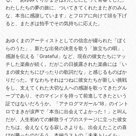
わたしたちの夢の旅に、ついてきてくれたまたぎのみん
な、本当に感謝しています」とフロアに向けて頭を下げ
ると、またぎは拍手でその気持ちに応えた。
あゆくまのアーティストとしての信念が綴られた「ぼく
らのうた」、新たな出発の決意を歌う「旅立ちの唄」、
感謝を伝える「Grateful」など、現在の彼女たちにマッ
チした楽曲が続く。だがこの日披露された楽曲には「い
まの彼女たちにぴったりの歌詞だな」と感じるものばか
りだった。すなわちそれはつねに彼女たちが新しい挑戦
をし、支えてくれた大切な人への感謝を歌ってきたグル
ープであり、そのマインドを持って前進してきたという
証ではないだろうか。「アナログマガール'18」のイント
ロでまきが涙声で「本当に出会えてよかった！」と叫ん
だが、人生初めての解散ライブのステージに立った彼女
たちは、会えなくなる寂しさよりも、出会えたことの喜
びが勝ったのだろう。本編ラストの「未来トレイル」