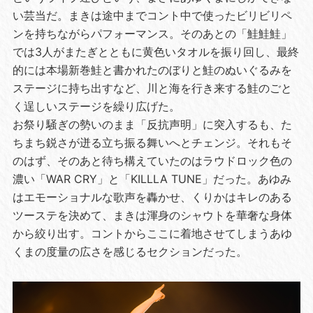
い芸当だ。まきは途中までコント中で使ったビリビリペ
ンを持ちながらパフォーマンス。そのあとの「鮭鮭鮭」
では3人がまたぎとともに黄色いタオルを振り回し、最終
的には本場新巻鮭と書かれたのぼりと鮭のぬいぐるみを
ステージに持ち出すなど、川と海を行き来する鮭のごと
く逞しいステージを繰り広げた。
お祭り騒ぎの勢いのまま「反抗声明」に突入するも、た
ちまち鋭さが迸る立ち振る舞いへとチェンジ。それもそ
のはず、そのあと待ち構えていたのはラウドロック色の
濃い「WAR CRY」と「KILLLA TUNE」だった。あゆみ
はエモーショナルな歌声を轟かせ、くりかはキレのある
ツーステを決めて、まきは渾身のシャウトを華奢な身体
から絞り出す。コントからここに着地させてしまうあゆ
くまの度量の広さを感じるセクションだった。