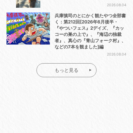
2026.08.04
兵庫慎司のとにかく観たやつ全部書
く：第212回[2026年6月後半・
『やついフェス』2デイズ、『カッ
コーの巣の上で』、『海辺の独裁
者』、真心の『青山フォーク村』、
などの7本を観ました]編
2026.08.04
もっと見る