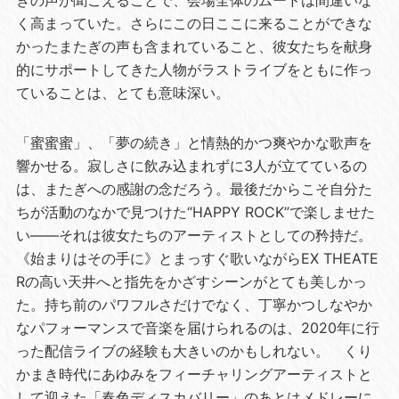
ぎの声が聞こえることで、会場全体のムードは間違いな
く高まっていた。さらにこの日ここに来ることができな
かったまたぎの声も含まれていること、彼女たちを献身
的にサポートしてきた人物がラストライブをともに作っ
ていることは、とても意味深い。
「蜜蜜蜜」、「夢の続き」と情熱的かつ爽やかな歌声を
響かせる。寂しさに飲み込まれずに3人が立てているの
は、またぎへの感謝の念だろう。最後だからこそ自分た
ちが活動のなかで見つけた“HAPPY ROCK”で楽しませた
い――それは彼女たちのアーティストとしての矜持だ。
《始まりはその手に》とまっすぐ歌いながらEX THEATE
Rの高い天井へと指先をかざすシーンがとても美しかっ
た。持ち前のパワフルさだけでなく、丁寧かつしなやか
なパフォーマンスで音楽を届けられるのは、2020年に行
った配信ライブの経験も大きいのかもしれない。 くり
かまき時代にあゆみをフィーチャリングアーティストと
して迎えた「春色ディスカバリー」のあとはメドレーに