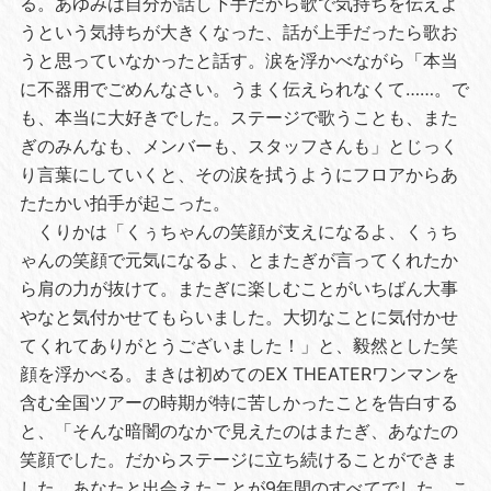
る。あゆみは自分が話し下手だから歌で気持ちを伝えよ
うという気持ちが大きくなった、話が上手だったら歌お
うと思っていなかったと話す。涙を浮かべながら「本当
に不器用でごめんなさい。うまく伝えられなくて……。で
も、本当に大好きでした。ステージで歌うことも、また
ぎのみんなも、メンバーも、スタッフさんも」とじっく
り言葉にしていくと、その涙を拭うようにフロアからあ
たたかい拍手が起こった。
くりかは「くぅちゃんの笑顔が支えになるよ、くぅち
ゃんの笑顔で元気になるよ、とまたぎが言ってくれたか
ら肩の力が抜けて。またぎに楽しむことがいちばん大事
やなと気付かせてもらいました。大切なことに気付かせ
てくれてありがとうございました！」と、毅然とした笑
顔を浮かべる。まきは初めてのEX THEATERワンマンを
含む全国ツアーの時期が特に苦しかったことを告白する
と、「そんな暗闇のなかで見えたのはまたぎ、あなたの
笑顔でした。だからステージに立ち続けることができま
した。あなたと出会えたことが9年間のすべてでした。こ