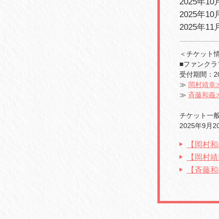
2025年1
2025年
2025年
＜チケット
■ファンクラ
受付期間：202
≫
岡村靖幸
≫
斉藤和義オ
チケット一
2025年9月2
【岡村和
【岡村靖
【斉藤和