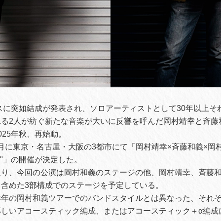
マスに突如結成が発表され、ソロアーティストとして30年以上そ
れる2人が紡ぐ新たな音楽が大いに反響を呼んだ岡村靖幸と斉藤
025年秋、再始動。
11月に東京・名古屋・大阪の3都市にて「岡村靖幸×斉藤和義×岡村和義 
5 "紅葉"」の開催が決定した。
通り、今回の公演は岡村和義のステージの他、岡村靖幸、斉藤
も含めた3部構成でのステージを予定している。
昨年の岡村和義ツアーでのバンドスタイルとは異なった、それ
応しいアコースティック編成、またはアコースティック＋α編成