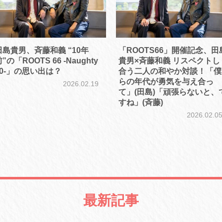
田島貴男、斉藤和義 “10年
「ROOTS66」開催記念、田
”の「ROOTS 66 -Naughty
貴男×斉藤和義 リスペクトし
50-」の思い出は？
合う二人の和やか対談！「僕
らの年代が勇気を与え合っ
2026.02.19
て」(田島)「頑張らないと、
すね」(斉藤)
2026.02.0
最新記事