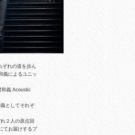
れぞれの道を歩ん
和義によるユニッ
Acoustic
和義としてそれぞ
ぞれ２人の原点回
にてお届けするプ