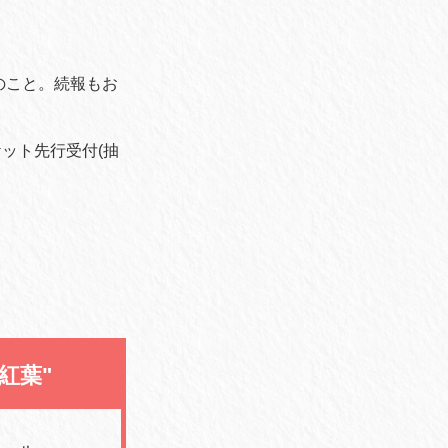
のこと。続報もお
ット先行受付(抽
"紅葉"