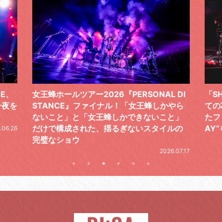
 DI
「SHISHAMOでした!!!」ロックバンドとし
TO
やら
ての芯を貫き通し、笑顔と感謝で泳ぎ切っ
気感
と」
たファイナルライブ、DAY2“GOODBYE D
レポ
ルの
AY”をレポート
2026.06.19
.07.17