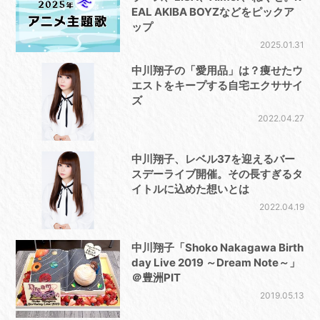
EAL AKIBA BOYZなどをピックア
ップ
2025.01.31
中川翔子の「愛用品」は？痩せたウ
エストをキープする自宅エクササイ
ズ
2022.04.27
中川翔子、レベル37を迎えるバー
スデーライブ開催。その長すぎるタ
イトルに込めた想いとは
2022.04.19
中川翔子「Shoko Nakagawa Birth
day Live 2019 ～Dream Note～」
＠豊洲PIT
2019.05.13