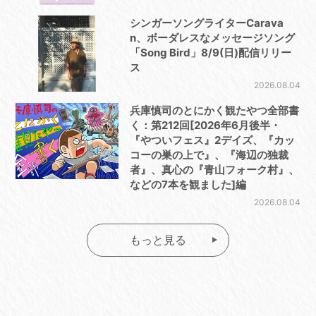
シンガーソングライターCarava
n、ボーダレスなメッセージソング
「Song Bird」8/9(日)配信リリー
ス
2026.08.04
兵庫慎司のとにかく観たやつ全部書
く：第212回[2026年6月後半・
『やついフェス』2デイズ、『カッ
コーの巣の上で』、『海辺の独裁
者』、真心の『青山フォーク村』、
などの7本を観ました]編
2026.08.04
もっと見る