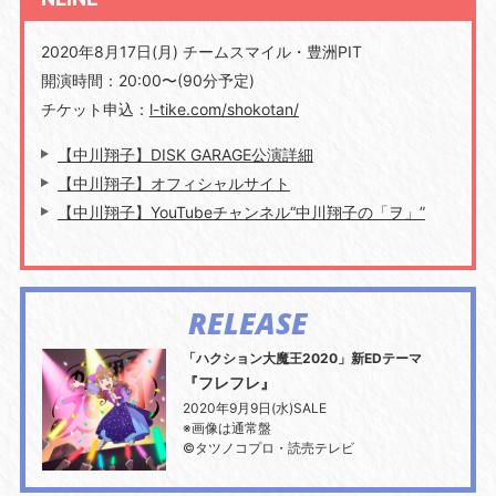
2020年8月17日(月) チームスマイル・豊洲PIT
開演時間：20:00〜(90分予定)
チケット申込：
l-tike.com/shokotan/
【中川翔子】DISK GARAGE公演詳細
【中川翔子】オフィシャルサイト
【中川翔子】YouTubeチャンネル“中川翔子の「ヲ」”
RELEASE
「ハクション大魔王2020」新EDテーマ
『フレフレ』
2020年9月9日(水)SALE
※画像は通常盤
©タツノコプロ・読売テレビ