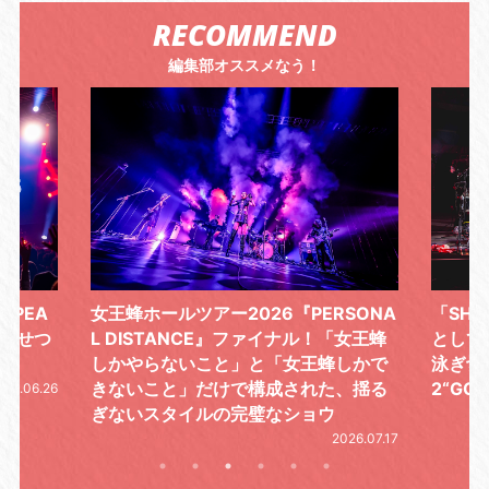
RECOMMEND
編集部オススメなう！
4PEA
女王蜂ホールツアー2026『PERSONA
「SHI
を見せつ
L DISTANCE』ファイナル！「女王蜂
として
しかやらないこと」と「女王蜂しかで
泳ぎ切
きないこと」だけで構成された、揺る
2“GO
026.06.26
ぎないスタイルの完璧なショウ
2026.07.17