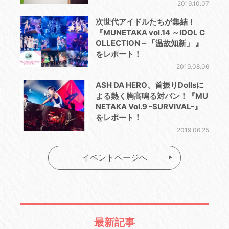
2019.10.07
次世代アイドルたちが集結！
『MUNETAKA vol.14 ～IDOL C
OLLECTION～「温故知新」 』
をレポート！
2019.08.06
ASH DA HERO、首振りDollsに
よる熱く胸高鳴る対バン！『MU
NETAKA Vol.9 -SURVIVAL-』
をレポート！
2019.06.25
イベントページへ
最新記事