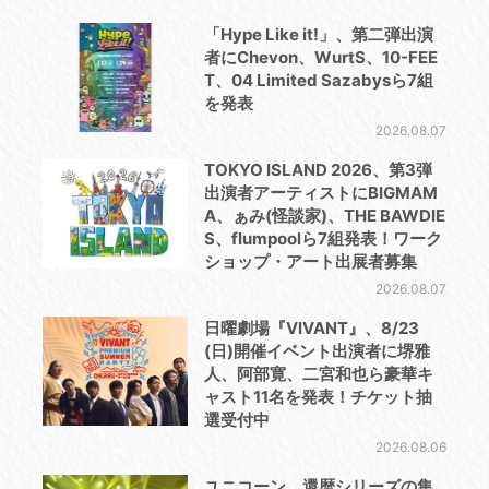
「Hype Like it!」、第二弾出演
者にChevon、WurtS、10-FEE
T、04 Limited Sazabysら7組
を発表
2026.08.07
TOKYO ISLAND 2026、第3弾
出演者アーティストにBIGMAM
A、ぁみ(怪談家)、THE BAWDIE
S、flumpoolら7組発表！ワーク
ショップ・アート出展者募集
2026.08.07
日曜劇場『VIVANT』、8/23
(日)開催イベント出演者に堺雅
人、阿部寛、二宮和也ら豪華キ
ャスト11名を発表！チケット抽
選受付中
2026.08.06
ユニコーン、還暦シリーズの集