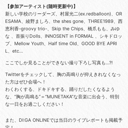
【参加アーティスト(随時更新中)】
新しい学校のリーダーズ、村屋光二(ex.redballoon)、OR
ESAMA、綾野ましろ、the shes gone、THREE1989、西
恵利香-groovy trio-、Skip the Chips、橋爪もも、みゆ
な 、首振りDolls、INNOSENT in FORMAL 、シキドロッ
プ、Mellow Youth、Half time Old、GOOD BYE APRI
L、etc…
ここでしか見ることができない撮り下ろし写真も…?!
Twitterをチェックして、胸の高鳴りが抑えきれなくなっ
た方はぜひ会場へ！
わくわくする、ドキドキする、踊りだしたくなるよう
な、“胸が高鳴る”＝“MUNETAKA”な音楽に出会う、特別
な一日をお過ごしください！
また、DI:GA ONLINEでは当日のライブレポートも掲載予
定！