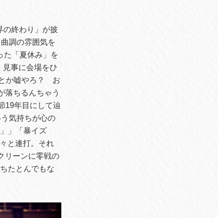
世界の終わり」が披
、曲調の雰囲気を
った「夏休み」を
、見事に会場をひ
館とか嘘やろ？ お
ージが落ちるんちゃう
節19年目にして辿
いう気持ちが心の
窓辺」」「暴イズ
次々と連打。それ
スクリーンに零戦の
満ちたとんでもな