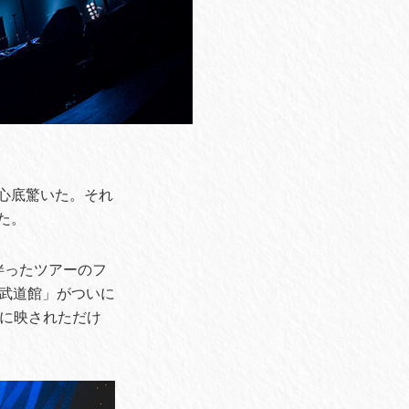
心底驚いた。それ
た。
に伴ったツアーのフ
n 日本武道館」がついに
ーンに映されただけ