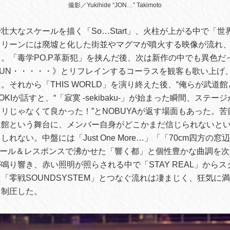
撮影／Yukihide “JON…” Takimoto
壮大なスケールを描く「So…Start」、火柱が上がる中で「
クリーンには廃墟と化した街並やマグマが噴火する映像が流れ
。「毒学PO.P革新犯」を挟んだ後、次は新作の中でも異色だ
UN・・・・・》とリフレインするコーラスを観客も歌い上げ
。それから「THIS WORLD」を演り終えた後、“俺らが武道
OKIが話すと、“「寂寞 -sekibaku-」が始まった瞬間、ステ
リじゃなくて良かった！”とNOBUYAが返す場面もあった。苦
道館という舞台に、メンバー自身がどこかまだ信じられないと
れない。中盤には「Just One More…」「「70cm四方の
コール＆レスポンスで沸かせた「響く都」と個性豊かな曲調を
鳴り響き、赤い照明が照らされる中で「STAY REAL」から
「零戦SOUNDSYSTEM」とつなぐ流れは凄まじく、狂気に
を制圧した。