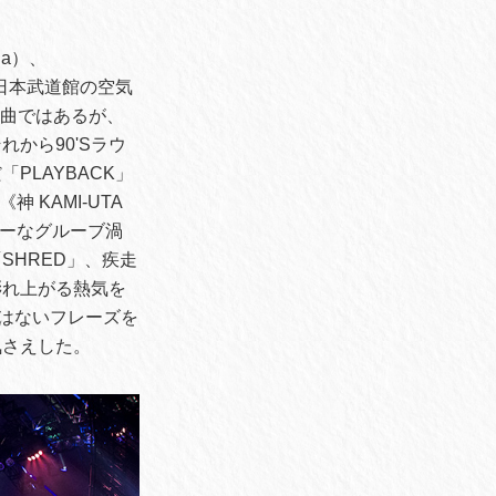
Ba）、
が日本武道館の空気
る曲ではあるが、
から90'Sラウ
LAYBACK」
神 KAMI-UTA
ヘビーなグルーブ渦
HRED」、疾走
膨れ上がる熱気を
にはないフレーズを
気さえした。