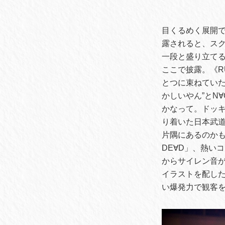
目くるめく展開で
露されると、ス
一段と盛り立てる
ここで披露。《R
とつに束ねていた
かしいやん”とN∀
かなって。ドッキ
り着いた日本武
片隅にあるのかもし
DE∀D」、熱い
からサイレン音が
イラストを配した
い爆発力で観客