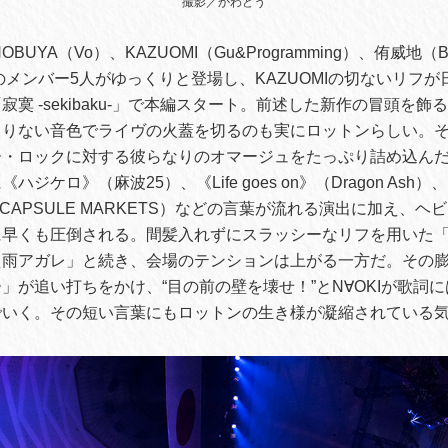
撮影／かわどう
NOBUYA（Vo）、KAZUOMI（Gu&Programming）、侑威地（
r）のメンバー5人がゆっくりと登場し、KAZUOMIの切ないリフ
寞 -sekibaku-」で本編スタート。前述した新作の冒頭を飾
りない音色でライヴの火蓋を切るのも実にロットンらしい。それ
・ロックに対する彼らなりのオマージュをたっぷり詰め込んだ「P
ジケロ》（麻波25）、《Life goes on》（Dragon Ash）、《
D CAPSULE MARKETS）などの言葉が流れる演出に加え、
早くも圧倒される。間髪入れずにスラッシーなリフを用いた「S
え雨アガレ」と続き、会場のテンションは上がる一方だ。その
」が追い打ちをかけ、“目の前の壁を壊せ！”とN∀OKIが歌詞
でいく。その短い言葉にもロットンの生き様が凝縮されている