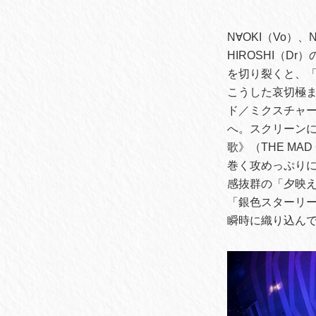
N∀OKI（Vo）、
HIROSHI（D
を切り裂くと、「寂
こうした哀切極ま
ド／ミクスチャー
へ。スクリーンに《ハ
歌》（THE MA
巻く攻めっぷりに
感抜群の「夕映
「銀色スターリー
瞬時に織り込ん