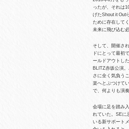
ったが、それは1
げたShout it
ために存在して
未来に飛び込む
そして、開催され
ドにとって最初
ールドアウトし
BLITZ赤坂公演
さに全く気負う
楽へとぶつけていた
で、何よりも演
会場に足を踏み
れていた。SE
いる新サポートメ