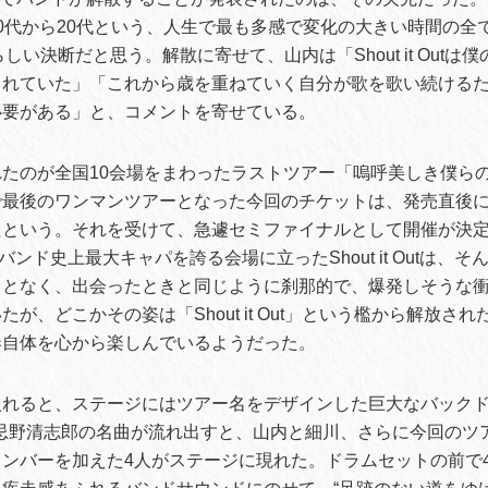
0代から20代という、人生で最も多感で変化の大きい時間の全
 Outらしい決断だと思う。解散に寄せて、山内は「Shout it Out
くれていた」「これから歳を重ねていく自分が歌を歌い続ける
必要がある」と、コメントを寄せている。
たのが全国10会場をまわったラストツアー「嗚呼美しき僕ら
で最後のワンマンツアーとなった今回のチケットは、発売直後
たという。それを受けて、急遽セミファイナルとして開催が決
。バンド史上最大キャパを誇る会場に立ったShout it Outは、
ことなく、出会ったときと同じように刹那的で、爆発しそうな
が、どこかその姿は「Shout it Out」という檻から解放さ
奏自体を心から楽しんでいるようだった。
入れると、ステージにはツアー名をデザインした巨大なバック
に忌野清志郎の名曲が流れ出すと、山内と細川、さらに今回のツ
ンバーを加えた4人がステージに現れた。ドラムセットの前で