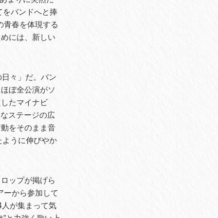
てをバンドへと捧
は僕の青春を体現する
ためには、新しい
の日々」だ。バン
にほぼ全公演がソ
定したマイナビ
そんなステージの広
衝動をそのまま音
れたように伸びやか
ドロップが掲げら
アーから参加して
4人が集まって気