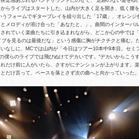
疾走感あふれるバンドサウンドにのせて、“足跡のない道をゆけ
からライブはスタートした。山内が大きく足を開き、低く腰を
いうフォームでギタープレイを繰り出した「17歳」、オレンジ
スとメロディが溶け合った「あなたと、」。曲間のインターバ
出されていく楽曲たちに引き込まれながら、どこか心の中では
Outのライブを見るのは最後だな」という感傷に胸がチクチクと痛む
いなしに、MCでは山内が「今日はツアー10本中9本目。セミ
までの僕らのライブでは飛びぬけてデカいです。“デカいからこう
これだけ前に人がいたら、さすがにテンションが上がります。
」とだけ言って、ペースを落とさず次の曲へと向かっていった