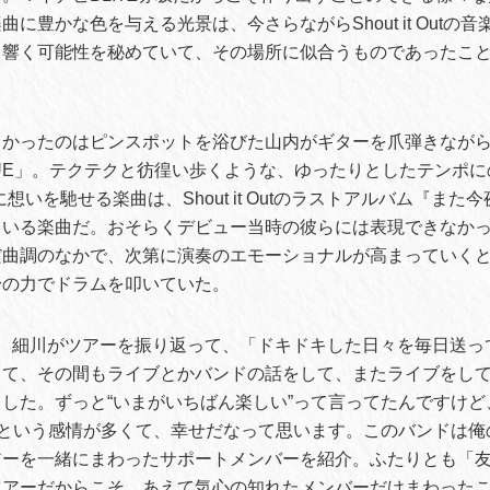
に豊かな色を与える光景は、今さらながらShout it Outの
く響く可能性を秘めていて、その場所に似合うものであったこ
しかったのはピンスポットを浴びた山内がギターを爪弾きなが
BLUE」。テクテクと彷徨い歩くような、ゆったりとしたテンポに
想いを馳せる楽曲は、Shout it Outのラストアルバム『また
ている楽曲だ。おそらくデビュー当時の彼らには表現できなか
だ曲調のなかで、次第に演奏のエモーショナルが高まっていく
身の力でドラムを叩いていた。
は、細川がツアーを振り返って、「ドキドキした日々を毎日送っ
して、その間もライブとかバンドの話をして、またライブをし
した。ずっと“いまがいちばん楽しい”って言ってたんですけど、
”という感情が多くて、幸せだなって思います。このバンドは俺
アーを一緒にまわったサポートメンバーを紹介。ふたりとも「
ツアーだからこそ、あえて気心の知れたメンバーだけまわった