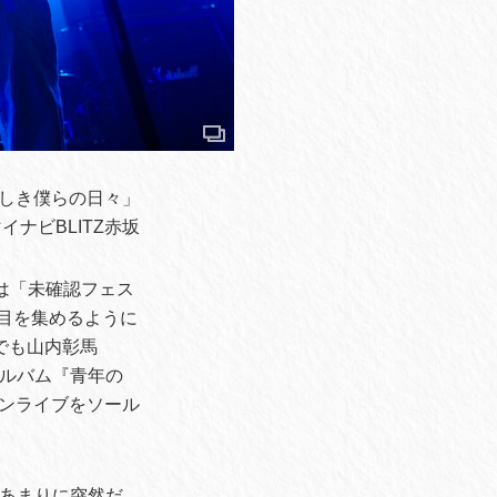
「嗚呼美しき僕らの日々」
 マイナビBLITZ赤坂
utは「未確認フェス
注目を集めるように
でも山内彰馬
アルバム『青年の
マンライブをソール
。あまりに突然だ