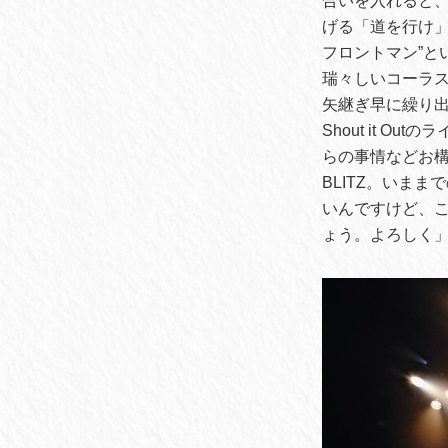
合いを入れると、
げる「道を行け」
フロントマン”と
瑞々しいコーラ
矢継ぎ早に繰り
Shout it 
らの事情などお構
BLITZ。いま
いんですけど、
ょう。よろしく