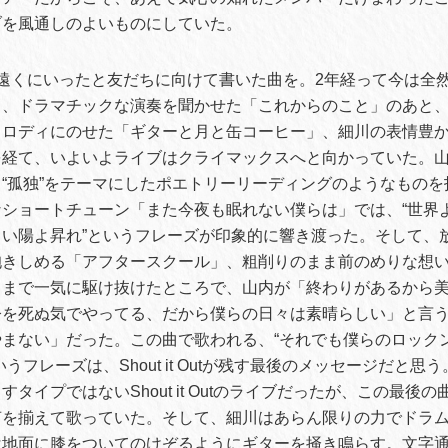
ブを風通しのよいものにしていた。
遠くにいったと友だちに向けて書いた曲を。2年経って今は全
て、ドラマチックな演奏を聞かせた「これからのこと」のあと
メロディにのせた「ギターと月と缶コーヒー」、細川の表情豊
を経て、いよいよライブはクライマックスへと向かっていた。
“孤独”をテーマにしたポエトリーリーディングのようなものを
ショートチューン「また今夜も眠れない僕らは」では、“世界
い陽よ昇れ”というフレーズが印象的に響き渡った。そして、
抱きしめる「アフタースクール」、粗削りのまま前のめりな想
」まで一気に駆け抜けたところで、山内が「終わりがあるから
今を死ぬ気でやってる、だから僕らの日々は素晴らしい」と言
まない」だった。この曲で歌われる、“それでも僕らのロック
うフレーズは、Shout it Outが残す最後のメッセージだと思
タイプではないShout it Outのライブだったが、この最後
声を揃えて歌っていた。そして、細川はあらん限りの力でドラ
は地面に膝をついてのけぞるようにギターを掻き鳴らす。文字