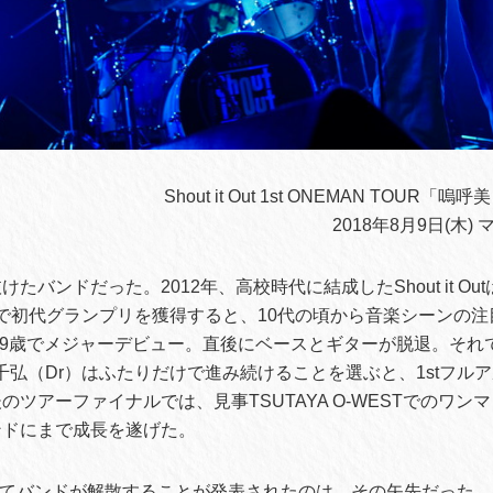
Shout it Out 1st ONEMAN TOUR
2018年8月9日(木)
たバンドだった。2012年、高校時代に結成したShout it O
5」で初代グランプリを獲得すると、10代の頃から音楽シーンの
に19歳でメジャーデビュー。直後にベースとギターが脱退。それ
細川千弘（Dr）はふたりだけで進み続けることを選ぶと、1stフル
のツアーファイナルでは、見事TSUTAYA O-WESTでのワン
ンドにまで成長を遂げた。
もってバンドが解散することが発表されたのは、その矢先だった