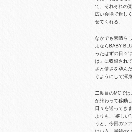
て、それぞれの楽曲
広い会場で逞し
せてくれる。
なかでも素晴ら
よならBABY 
ったはずの日々”に
は』に収録され
さと儚さを孕ん
ぐようにして渾
二度目のMCで
が終わって移動
日々を送ってきま
よりも、“嬉しい
うと、今回のツ
はいう。最後の