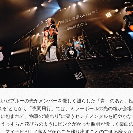
注いだブルーの光がメンバーを優しく照らした「青」のあと、
れる”ともがく「夜間飛行」では、ミラーボールの光の粒が会場
に包まれて、物事の“終わり”に漂うセンチメンタルを軽やかな
、うっすらと花びらのようにピンクがかった照明が優しく楽曲
。マイナビBLITZ赤坂だからこそ作り出すことのできる様々