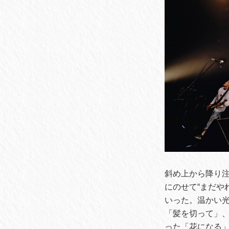
斜め上から降り
にのせて“まだや
いった。温かい光
「髪を切って」
った「花になる」