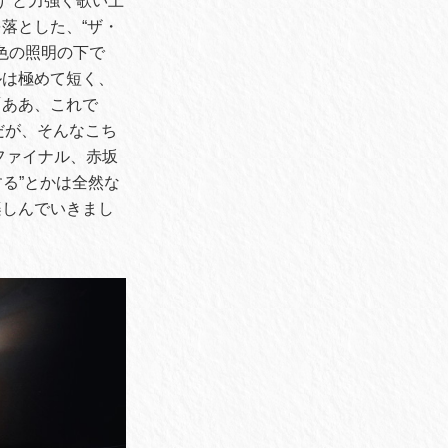
”と力強く歌い上
落とした、“ザ・
色の照明の下で
ルは極めて短く、
「ああ、これで
。だが、そんなこち
ファイナル、赤坂
する”とかは全然な
楽しんでいきまし
。