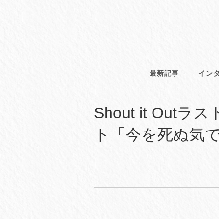
最新記事
イン
Shout it O
ト「今を死ぬ気