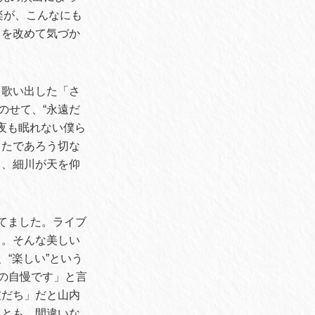
音楽が、こんなにも
とを改めて気づか
ら歌い出した「さ
のせて、“永遠だ
今夜も眠れない僕ら
ったであろう切な
と、細川が天を仰
てました。ライブ
て。そんな美しい
“楽しい”という
の自慢です」と言
友だち」だと山内
ことも、間違いな