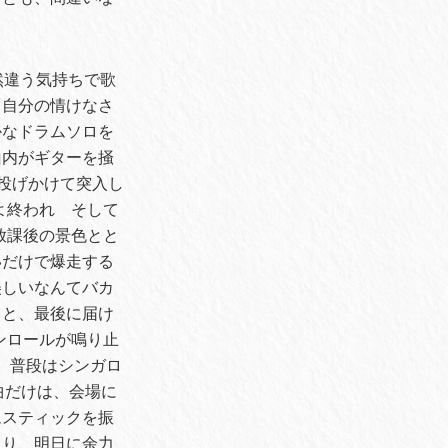
然違う気持ちで歌
、自分の情けなさ
かなドラムソロを
山内がギターを掻
投げかけて突入し
よ終われ そして
放課後の景色とと
いだけで爆走する
美しいなんてバカ
うと、最後に届け
ンロールが鳴り止
う。普段はシンガロ
の曲だけは、会場に
ムスティックを振
通り、明日に余力