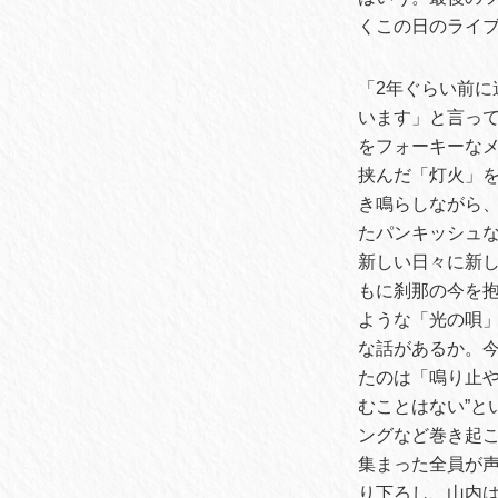
くこの日のライ
「2年ぐらい前に
います」と言っ
をフォーキーな
挟んだ「灯火」
き鳴らしながら、
たパンキッシュな
新しい日々に新し
もに刹那の今を
ような「光の唄
な話があるか。
たのは「鳴り止や
むことはない”とい
ングなど巻き起こす
集まった全員が
り下ろし、山内