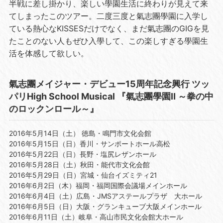
半戦に差し掛かり、楽しい學園生活に終わりが見えて来
てしまったこのツアー。二度三度と氣志團學園に入学し
ている熱心なKISSESだけでなく、まだ氣志團のGIGを見
たことのない人もぜひ入學して、この楽しすぎる學園生
活を体感して欲しい。
氣志團メイジャー・デビュー15周年記念興行 ツッ
パリHigh School Musical 『氣志團學園Ⅱ ～拳の中
のロックンロール～』
2016年5月14日（土） 徳島・鳴門市文化会館
2016年5月15日（日）香川・サンポートホール高松
2016年5月22日（日）長野・塩尻レザンホール
2016年5月28日（土）秋田・能代市文化会館
2016年5月29日（日）宮城・仙台イズミティ21
2016年6月2日（木）福岡・福岡国際会議場メインホール
2016年6月4日（土）広島・JMSアステールプラザ 大ホール
2016年6月5日（日）大阪・グランキューブ大阪メインホール
2016年6月11日（土）岐阜・高山市民文化会館大ホール