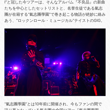
l”と冠した今ツアーは、そんなアルバム『不良品』の新曲
たちを中心としたセットリストと、名誉生徒である氣志
團が在籍する“氣志團學園”で巻き起こる物語が絶妙に絡み
あう、“ロックンロール・ミュージカル”テイストのGIG。
“氣志團學園”とは10年前に開催され、今もファンの間で
語り草となっている氣志團の全国ツアー『氣志團學園 ～