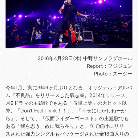
2016年4月28日(木) 中野サンプラザホール
Report：フジジュン
Photo：スージー
今年1月、実に3年9ヶ月ぶりとなる、オリジナル・アルバ
ム『不良品』をリリースした氣志團。2014年リリース、
月9ドラマの主題歌でもある「喧嘩上等」の大ヒット以
降、「Don’t Feel,Think！！」、「幸せにしかしねーか
ら」、そして、『仮面ライダーゴースト』の主題歌でも
ある「我ら思う、故に我ら在り」と、立て続けにリリー
スされた強力シングルもパッケージされた全18曲入りの