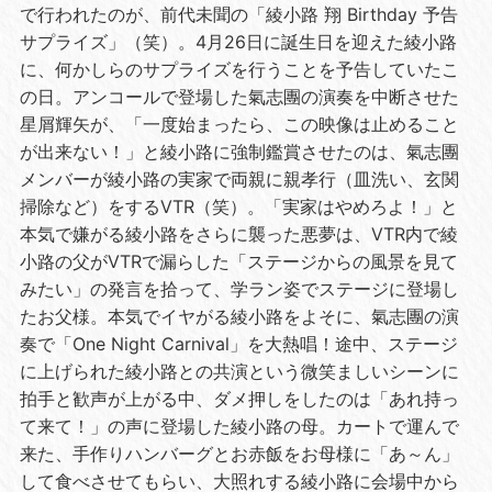
で行われたのが、前代未聞の「綾小路 翔 Birthday 予告
サプライズ」（笑）。4月26日に誕生日を迎えた綾小路
に、何かしらのサプライズを行うことを予告していたこ
の日。アンコールで登場した氣志團の演奏を中断させた
星屑輝矢が、「一度始まったら、この映像は止めること
が出来ない！」と綾小路に強制鑑賞させたのは、氣志團
メンバーが綾小路の実家で両親に親孝行（皿洗い、玄関
掃除など）をするVTR（笑）。「実家はやめろよ！」と
本気で嫌がる綾小路をさらに襲った悪夢は、VTR内で綾
小路の父がVTRで漏らした「ステージからの風景を見て
みたい」の発言を拾って、学ラン姿でステージに登場し
たお父様。本気でイヤがる綾小路をよそに、氣志團の演
奏で「One Night Carnival」を大熱唱！途中、ステージ
に上げられた綾小路との共演という微笑ましいシーンに
拍手と歓声が上がる中、ダメ押しをしたのは「あれ持っ
て来て！」の声に登場した綾小路の母。カートで運んで
来た、手作りハンバーグとお赤飯をお母様に「あ～ん」
して食べさせてもらい、大照れする綾小路に会場中から