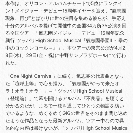
本作は、オリコン・アルバムチャートで5位にランクイ
ン！メイジャー・デビュー15周年イヤーを迎え、“氣志團
現象、再び”とばかりに世の注目を集める彼らが、手応え
十分のアルバムを提げて開催中の全国34カ所35公演を回
る全国ツアー「氣志團メイジャー・デビュー15周年記念
興行 ツッパリHigh School Musical『氣志團學園II ～拳の
中のロックンロール～』」。本ツアーの東京公演が4月2
8日(木)、29日(金・祝)に中野サンプラザホールにて行わ
れた。
「One Night Carnival」に続く、氣志團の代表曲となっ
た「喧嘩上等」で心を掴み、「氣志團がやって来たオ
ラ！オラ！オラ！」～「ツッパリHigh School Musical
（登場編）」で幕を開けるアルバム『不良品』を聴くと
分かるのだが、まるで一枚を通してひとつの物語を紡い
でいるような、めくるめくGIGの世界をそのまま閉じ込め
たような作品となった最新アルバム。ツアー中なので具
体的な内容は書けないが、“ツッパリHigh School Musica