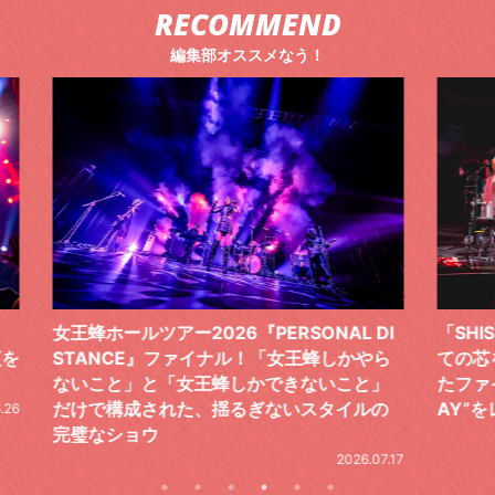
RECOMMEND
編集部オススメなう！
 DI
「SHISHAMOでした!!!」ロックバンドとし
TO
やら
ての芯を貫き通し、笑顔と感謝で泳ぎ切っ
気感
と」
たファイナルライブ、DAY2“GOODBYE D
レポ
ルの
AY”をレポート
2026.06.19
.07.17