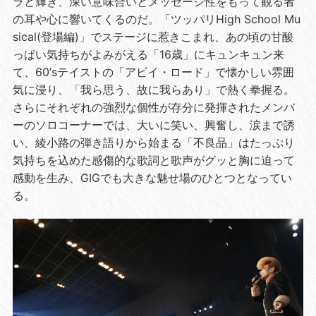
ラと輝き、深い意味合いとメッセージ性をもって観る者
の耳や心に響いてくるのだ。「ツッパリHigh School Mu
sical(登場編)」でステージに惹きこまれ、あの頃の甘酸
っぱい気持ちがよみがえる「16歳」にキュンキュン来
て、60’sテイストの「アビイ・ロード」で懐かしい雰囲
気に浸り、「我ら思う、故に我らあり」で熱く拳握る。
さらにそれぞれの強烈な個性が存分に発揮されたメンバ
ーのソロコーナーでは、大いに笑い、興奮し、涙まで誘
い、綾小路の弾き語りから始まる「不良品」はたっぷり
気持ちを込めた感傷的な歌詞と歌声がグッと胸に迫って
感動を生み、GIGでも大きな魅せ場のひとつとなってい
る。