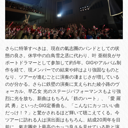
さらに特筆すべきは、現在の氣志團のバンドとしての状
態の良さ。休学中の白鳥雪之丞に代わり、叶 亜樹良がサ
ポートドラマーとして参加して約5年。GIGやアルバム制
作を経て、現メンバーでの結束や絆はより強固なものと
なり、ツアーが進むごとに演奏の凄まじさが増している
のが分かる。さらに鉄壁の演奏に支えられた綾小路のヴ
ォーカル、早乙女 光のステージパフォーマンスもより強
烈に光を放ち、新曲はもちろん「鉄のハート」、「愛 羅
武 勇」といったGIG定番曲も、「こんなにカッコいい曲
だっけ！？」と驚かされるほど輝いて聴こえてくる。今
ツアーに訪れる人は演出面はもちろん、結成20周年を目
前に、氣志團史上最高のカッコ良さを見せている歌と演