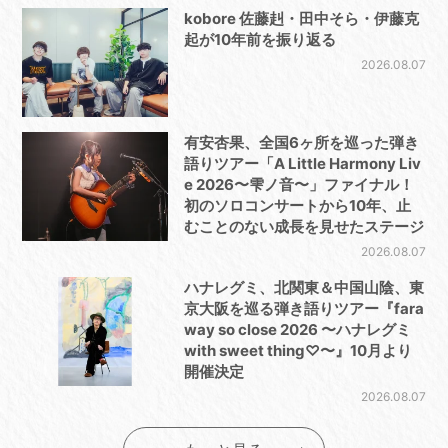
kobore 佐藤赳・田中そら・伊藤克
起が10年前を振り返る
2026.08.07
有安杏果、全国6ヶ所を巡った弾き
語りツアー「A Little Harmony Liv
e 2026〜雫ノ音〜」ファイナル！
初のソロコンサートから10年、止
むことのない成長を見せたステージ
2026.08.07
ハナレグミ、北関東＆中国山陰、東
京大阪を巡る弾き語りツアー『fara
way so close 2026 〜ハナレグミ
with sweet thing♡〜』10月より
開催決定
2026.08.07