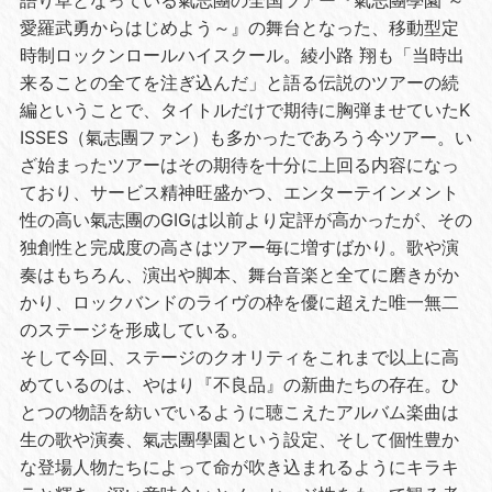
愛羅武勇からはじめよう～』の舞台となった、移動型定
時制ロックンロールハイスクール。綾小路 翔も「当時出
来ることの全てを注ぎ込んだ」と語る伝説のツアーの続
編ということで、タイトルだけで期待に胸弾ませていたK
ISSES（氣志團ファン）も多かったであろう今ツアー。い
ざ始まったツアーはその期待を十分に上回る内容になっ
ており、サービス精神旺盛かつ、エンターテインメント
性の高い氣志團のGIGは以前より定評が高かったが、その
独創性と完成度の高さはツアー毎に増すばかり。歌や演
奏はもちろん、演出や脚本、舞台音楽と全てに磨きがか
かり、ロックバンドのライヴの枠を優に超えた唯一無二
のステージを形成している。
そして今回、ステージのクオリティをこれまで以上に高
めているのは、やはり『不良品』の新曲たちの存在。ひ
とつの物語を紡いでいるように聴こえたアルバム楽曲は
生の歌や演奏、氣志團學園という設定、そして個性豊か
な登場人物たちによって命が吹き込まれるようにキラキ