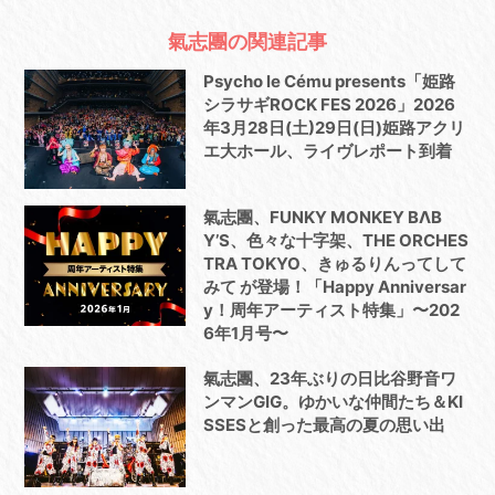
氣志團の関連記事
Psycho le Cému presents「姫路
シラサギROCK FES 2026」2026
年3月28日(土)29日(日)姫路アクリ
エ大ホール、ライヴレポート到着
氣志團、FUNKY MONKEY BΛB
Y’S、色々な十字架、THE ORCHES
TRA TOKYO、きゅるりんってして
みて が登場！「Happy Anniversar
y！周年アーティスト特集」〜202
6年1月号〜
氣志團、23年ぶりの日比谷野音ワ
ンマンGIG。ゆかいな仲間たち＆KI
SSESと創った最高の夏の思い出