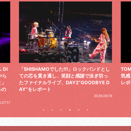
 DI
「SHISHAMOでした!!!」ロックバンドとし
TO
やら
ての芯を貫き通し、笑顔と感謝で泳ぎ切っ
気感
と」
たファイナルライブ、DAY2“GOODBYE D
レポ
ルの
AY”をレポート
2026.06.19
.07.17