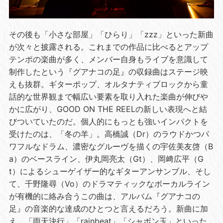
その後も「小さな部屋」「ひらり」「zzz」といった新曲
が次々と披露される。これまでの作品に比べるとアップ
テンポの楽曲が多く、メンバー自身もライブを意識して
制作したという『グアナコの足』の収録曲はステージ映
えも抜群。ギターポップ、オルタナティブロックから童
話的な世界観まで幅広い要素を取り入れた楽曲が伸びや
かに広がり、GOOD ON THE REELの新しい表現へと結
びついていたのだ。個人的にもっとも強いインパクトを
受けたのは、「冬の羊」。高橋誠（Dr）のラウドかつパ
ワフルなドラム、濃密なグルーヴを描くの宇佐美友啓（B
a）のベースライン、伊丸岡亮太（Gt）、岡﨑広平（G
t）によるシューゲイザー的なギターアンサンブル、そし
て、千野隆尋（Vo）のドラマティックなボーカルライン
が有機的に絡み合うこの曲は、アルバム『グアナコの
足』の音楽的な達成のひとつと言えるだろう。新曲に加
え、「雨天決行」「rainbeat」「シャボン玉」といった