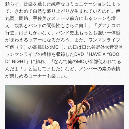
頼らず、音楽を通した純粋なコミュニケーションによっ
て、きわめて自然な盛り上がりが生まれているのだ。伊
丸岡、岡﨑、宇佐美がステージ前方に出るシーンも増
え、観客とバンドの関係性もさらに向上。「グアナコの
行進」はまちがいなく、バンド史上もっとも強い一体感
が味わえるツアーになるだろう。また、ワンマンライブ
恒例（？）の高橋誠のMC（この日は日比谷野外大音楽堂
ワンマンライブの模様を収録したDVD『HAVE A “GOO
D” NIGHT』に触れ、『なんで俺のMCが全部使われてる
んだよ！』と話してました）など、メンバーの素の表情
が楽しめるコーナーも楽しい。