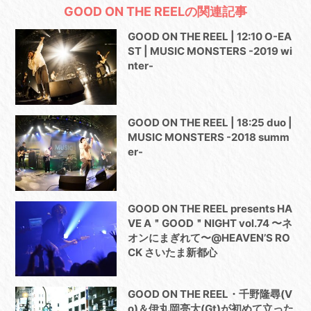
GOOD ON THE REELの関連記事
GOOD ON THE REEL | 12:10 O-EA
ST | MUSIC MONSTERS -2019 wi
nter-
GOOD ON THE REEL | 18:25 duo |
MUSIC MONSTERS -2018 summ
er-
GOOD ON THE REEL presents HA
VE A＂GOOD＂NIGHT vol.74 〜ネ
オンにまぎれて〜@HEAVEN’S RO
CK さいたま新都心
GOOD ON THE REEL・千野隆尋(V
o)＆伊丸岡亮太(Gt)が初めて立った