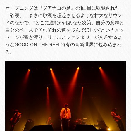
オープニングは『グアナコの足』の1曲目に収録された
「砂漠」。まさに砂漠を想起させるような壮大なサウン
ドのなかで、“どこに進むかはあなた次第。自分の意志と
自分のペースでそれぞれの道を歩んでほしい”というメッ
セージが響き渡り、リアルとファンタジーが交差するよ
うなGOOD ON THE REEL特有の音楽世界に包み込まれ
る。