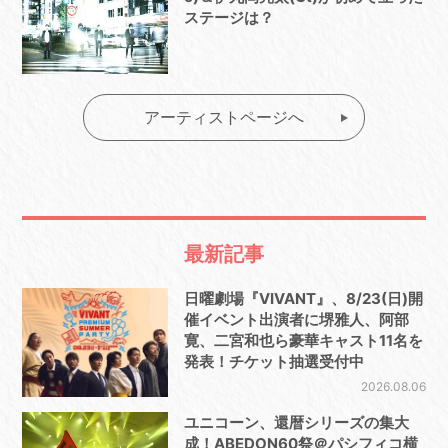
ステージは？
アーティストページへ
最新記事
日曜劇場『VIVANT』、8/23(日)開
催イベント出演者に堺雅人、阿部
寛、二宮和也ら豪華キャスト11名を
発表！チケット抽選受付中
2026.08.06
ユニコーン、還暦シリーズの集大
成！ABEDON60祭＠パシフィコ横