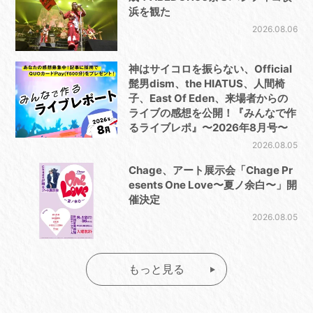
浜を観た
2026.08.06
神はサイコロを振らない、Official
髭男dism、the HIATUS、人間椅
子、East Of Eden、来場者からの
ライブの感想を公開！『みんなで作
るライブレポ』〜2026年8月号〜
2026.08.05
Chage、アート展示会「Chage Pr
esents One Love〜夏ノ余白〜」開
催決定
2026.08.05
もっと見る