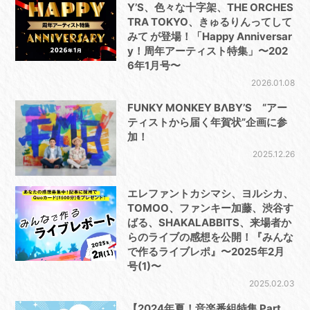
Y’S、色々な十字架、THE ORCHES
TRA TOKYO、きゅるりんってして
みて が登場！「Happy Anniversar
y！周年アーティスト特集」〜202
6年1月号〜
2026.01.08
FUNKY MONKEY BΛBY’S “アー
ティストから届く年賀状”企画に参
加！
2025.12.26
エレファントカシマシ、ヨルシカ、
TOMOO、ファンキー加藤、渋谷す
ばる、SHAKALABBITS、来場者か
らのライブの感想を公開！『みんな
で作るライブレポ』〜2025年2月
号(1)〜
2025.02.03
【2024年夏！音楽番組特集 Part.