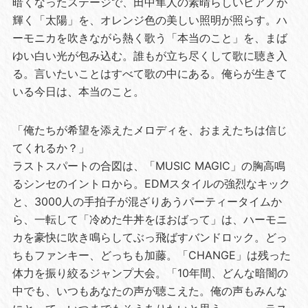
暗くなったステージで、田中隼人の素晴らしいピアノが
輝く「太陽」を、オレンジ色の美しい照明が照らす。ハ
ーモニカを吹きながら熱く歌う「本当のこと」を、まば
ゆい白い光が包み込む。誰もが立ち尽くして歌に聴き入
る。言いたいことはすべて歌の中にある。俺らが生きて
いる今日は、本当のこと。
「俺たちが希望を添えたメロディを、おまえたちは信じ
てくれるか？」
ラストスパートの合図は、「MUSIC MAGIC」の胸高鳴
るシンセのイントロから。EDMスタイルの強烈なキック
と、3000人の手拍子が混ざりあうパーティータイムか
ら、一転して「冷めた牛丼をほおばって」は、ハーモニ
カを豪快に吹き鳴らしてぶっ飛ばすバンドロック。どっ
ちもファンキー、どっちも加藤。「CHANGE」は残った
体力を振り絞るジャンプ大会。「10年間、どんな暗闇の
中でも、いつもあなたの声が聴こえた。俺の声もみんな