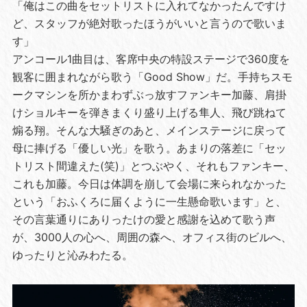
「俺はこの曲をセットリストに入れてなかったんですけ
ど、スタッフが絶対歌ったほうがいいと言うので歌いま
す」
アンコール1曲目は、客席中央の特設ステージで360度を
観客に囲まれながら歌う「Good Show」だ。手持ちスモ
ークマシンを所かまわずぶっ放すファンキー加藤、肩掛
けショルキーを弾きまくり盛り上げる隼人、飛び跳ねて
煽る翔。そんな大騒ぎのあと、メインステージに戻って
母に捧げる「優しい光」を歌う。あまりの落差に「セッ
トリスト間違えた(笑)」とつぶやく、それもファンキー、
これも加藤。今日は体調を崩して会場に来られなかった
という「おふくろに届くように一生懸命歌います」と、
その言葉通りにありったけの愛と感謝を込めて歌う声
が、3000人の心へ、周囲の森へ、オフィス街のビルへ、
ゆったりと沁みわたる。