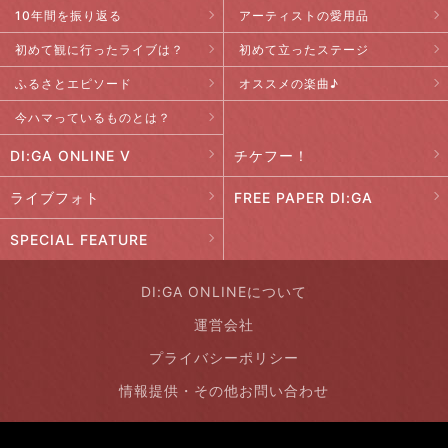
10年間を振り返る
アーティストの愛用品
初めて観に行ったライブは？
初めて立ったステージ
ふるさとエピソード
オススメの楽曲♪
今ハマっているものとは？
DI:GA ONLINE V
チケフー！
ライブフォト
FREE PAPER DI:GA
SPECIAL FEATURE
DI:GA ONLINEについて
運営会社
プライバシーポリシー
情報提供・その他お問い合わせ