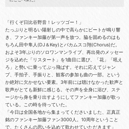
「行くぞ日比谷野音！レッツゴー！」
たっぷりと明るい陽射しの中で高らかにビートが鳴り響
き、ファンキー加藤が第一声を放つ。脇を固めるのはも
ちろん田中隼人(DJ＆Key)とバカムスコ翔(Chorus)だ。
およそ3年ぶりのソロワンマンライブ、再出発のメッセー
ジを込めた「リスタート」を1曲目に選び、「花」「吼え
ろ」と勢いに乗ってぶっ飛ばす。それに応えてジャン
プ、手拍子、手振りと、観客の参加も曲の一部。という
か絶対に欠かせない要素。3年前には聴けなかった歓声と
歌声がとても新鮮に感じる。その声を全身に浴び、ステ
ージから身を乗り出すようにしてファンキー加藤が歌っ
ている。この時を待っていた。
「今日は全国各地から集まってくださいました、正真正
銘のファンキー加藤ファン3000人。10周年ということ
で、たくさんの思いを込めて歌わせていただきます」