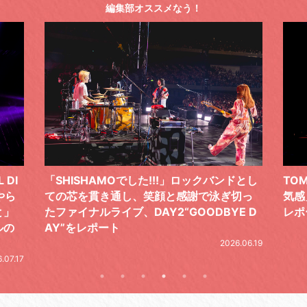
編集部オススメなう！
ドとし
TOMOO、３台の鍵盤で「6月から7月の空
筋肉
切っ
気感」を鮮やかに描いた、FC限定ライブを
の日
E D
レポート
とし
の拍
2026.07.17
.06.19