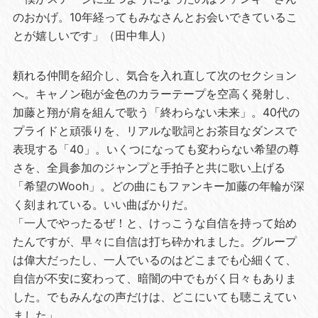
のおかげ。10年経ってもみなさんとお会いできているこ
とが嬉しいです」（田中隼人）
頼れる仲間を紹介し、気合を入れ直して次のセクション
へ。キャノン砲が金色のカラーテープを空高く発射し、
加藤と翔が肩を組んで歌う「終わらない未来」。40代の
プライドと頑張りを、リアルな歌詞とお茶目なダンスで
表現する「40」。いくつになっても変わらない希望の尊
さを、全員参加のジャンプと手拍子と共に歌い上げる
「希望のWooh」。どの曲にもファンキー加藤の年輪が深
く刻まれている。いい曲ばかりだ。
「一人でやったるぜ！と、けっこうな自信を持って始め
たんですが、早々に自信は打ち砕かれました。グループ
は偉大だったし、一人でいるのはどこまでも心細くて、
自信が不安に変わって、暗闇の中でもがく日々もありま
した。でもみんなの声だけは、どこにいても聴こえてい
ました」