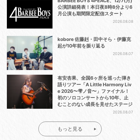
BARBEE BOYS 4PEACE、12/7(月)
公演詳細発表！本日夜8時8分より6
月公演も期間限定配信スタート
2026.08.08
kobore 佐藤赳・田中そら・伊藤克
起が10年前を振り返る
2026.08.07
有安杏果、全国6ヶ所を巡った弾き
語りツアー「A Little Harmony Liv
e 2026〜雫ノ音〜」ファイナル！
初のソロコンサートから10年、止
むことのない成長を見せたステージ
2026.08.07
もっと見る