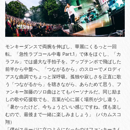
モンキーダンスで両腕を伸ばし、華麗にくるっと一回
転。「急性ラブコール中毒 Part.1」で体をほぐし、「カ
ラフル」では盛大な手拍子を。アップテンポで飛ばした
前半から中盤へ、「つながるから」のスローでメロディ
アスな曲調でちょっと深呼吸。孤独や寂しさを正直に歌
う「つながるから」を聴きながら、あらためて思う、フ
ァンキー加藤のソロ曲はとてもパーソナルだ。同じ励ま
しの歌や応援歌でも、言葉が心に届く場所が少し違う。
「暑かったけど、今ちょうどいい感じですね。僕も楽し
むので、最後まで一緒に楽しみましょう」（バカムスコ
翔）
「僕がステージに立つようになったのはファンキーさん