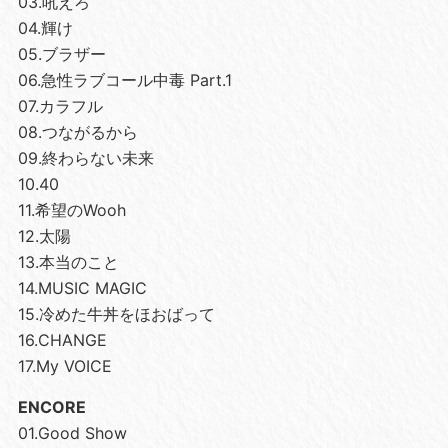
03.吼えろ
04.輝け
05.ブラザー
06.急性ラブコール中毒 Part.1
07.カラフル
08.つながるから
09.終わらない未来
10.40
11.希望のWooh
12.太陽
13.本当のこと
14.MUSIC MAGIC
15.冷めた牛丼をほおばって
16.CHANGE
17.My VOICE
ENCORE
01.Good Show