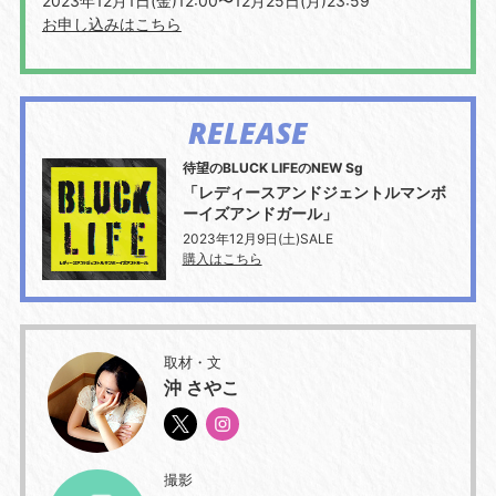
2023
年
12
月
1
日
(
金
)12:00
〜
12
月
25
日
(
月
)23:59
お申し込みはこちら
RELEASE
待望のBLUCK LIFEのNEW Sg
「レディースアンドジェントルマンボ
ーイズアンドガール」
2023年12月9日(土)SALE
購入はこちら
取材・文
沖 さやこ
撮影