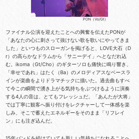
PON（Vo/Gt）
ファイナル公演を迎えたことへの興奮を伝えたPONが
「あなたの心に刺さって抜けない歌を歌いにやってきま
した」といつものスローガンを掲げると、LOVE大石（D
r）の高らかなドラムから「サニーデイ」へとなだれ込
む。ikoma（Gt/Cho）のギターソロも痛快に鳴り響き、
「幸せであれ」はたく（Ba）のメロディアスなベースラ
インが楽曲をよりドラマチックに描いた。過去曲もすべ
て今この瞬間で湧き上がる気持ちをぶつけるように演奏
する4人の音は、とてもフレッシュだ。「あんたが大将」
では丁寧に観客へ振り付けをレクチャーして一体感を楽
しみ、そこで蓄えたエネルギーをそのまま「リフレイ
ン」にも注ぎ込んだ。
15年バンドを続けていても新しい気持ちになれることへ