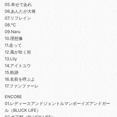
05.幸せであれ
06.あんたが大将
07.リフレイン
08.℃
09.Naru
10.理想像
11.走って
12.風が吹く街
13.Lily
14.アイトユウ
15.軌跡
16.名前を呼ぶよ
17.ファンファーレ
ENCORE
01.レディースアンドジェントルマンボーイズアンドガー
ル（BLUCK LIFE）