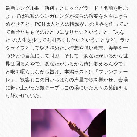
最新シングル曲「軌跡」とロックバラード「名前を呼ぶ
よ」では観客のシンガロングが彼らの演奏をさらにきら
めかせると、PONは人と人の情熱がこの世界を作ってい
て自分たちもそのひとつになりたいということ、“あな
た”の人生を少しでも明るくしたいということなど、ラッ
クライフとして突き詰めたい理想や強い意志、美学を一
つひとつ言葉にして叫ぶ。そして「あなたがいるから世
界は回るんやで。あなたがいるから俺は歌えるんやで」
と喉を嗄らしながら告げ、本編ラストは「ファンファー
レ」。観客もこの日いちばんの声量で歌を響かせ、会場
に舞い上がった銀テープもこの場にいた人々の笑顔をよ
り輝かせていた。