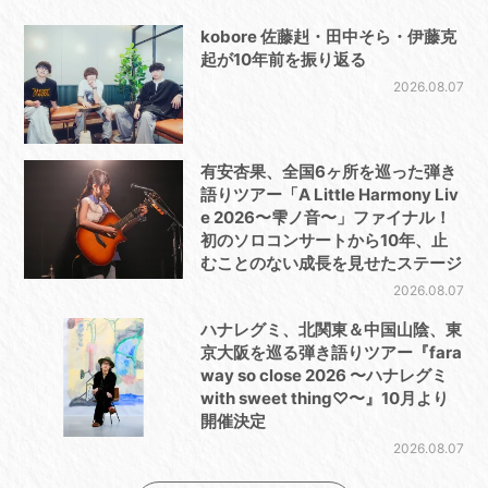
kobore 佐藤赳・田中そら・伊藤克
起が10年前を振り返る
2026.08.07
有安杏果、全国6ヶ所を巡った弾き
語りツアー「A Little Harmony Liv
e 2026〜雫ノ音〜」ファイナル！
初のソロコンサートから10年、止
むことのない成長を見せたステージ
2026.08.07
ハナレグミ、北関東＆中国山陰、東
京大阪を巡る弾き語りツアー『fara
way so close 2026 〜ハナレグミ
with sweet thing♡〜』10月より
開催決定
2026.08.07