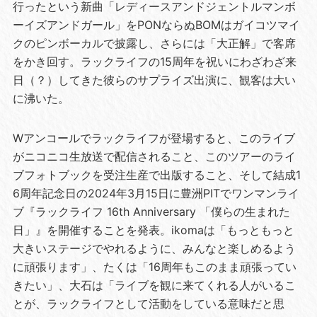
行ったという新曲「レディースアンドジェントルマンボ
ーイズアンドガール」をPONならぬBOMはガイコツマイ
クのピンボーカルで披露し、さらには「大正解」で客席
をかき回す。ラックライフの15周年を祝いにわざわざ来
日（？）してきた彼らのサプライズ出演に、観客は大い
に沸いた。
Wアンコールでラックライフが登場すると、このライブ
がニコニコ生放送で配信されること、このツアーのライ
ブフォトブックを受注生産で出版すること、そして結成1
6周年記念日の2024年3月15日に豊洲PITでワンマンライ
ブ『ラックライフ 16th Anniversary 「僕らの生まれた
日」』を開催することを発表。ikomaは「もっともっと
大きいステージでやれるように、みんなと楽しめるよう
に頑張ります」、たくは「16周年もこのまま頑張ってい
きたい」、大石は「ライブを観に来てくれる人がいるこ
とが、ラックライフとして活動をしている意味だと思