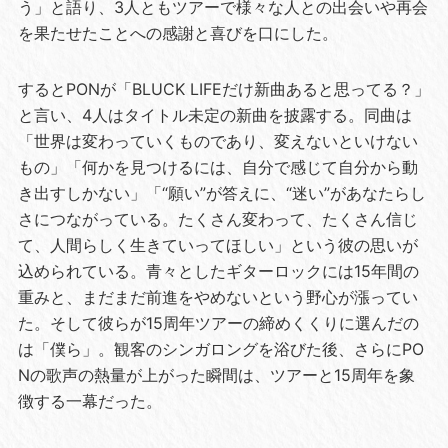
う」と語り、3人ともツアーで様々な人との出会いや再会
を果たせたことへの感謝と喜びを口にした。
するとPONが「BLUCK LIFEだけ新曲あると思ってる？」
と言い、4人はタイトル未定の新曲を披露する。同曲は
「世界は変わっていくものであり、変えないといけない
もの」「何かを見つけるには、自分で感じて自分から動
き出すしかない」「“願い”が答えに、“迷い”があなたらし
さにつながっている。たくさん変わって、たくさん信じ
て、人間らしく生きていってほしい」という彼の思いが
込められている。青々としたギターロックには15年間の
重みと、まだまだ前進をやめないという野心が漲ってい
た。そして彼らが15周年ツアーの締めくくりに選んだの
は「僕ら」。観客のシンガロングを浴びた後、さらにPO
Nの歌声の熱量が上がった瞬間は、ツアーと15周年を象
徴する一幕だった。