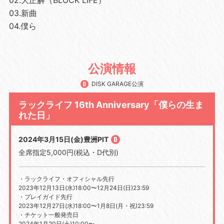
02.大正解（BLUCK LIFE）
03.新曲
04.僕ら
公演情報
DISK GARAGE公演
ラックライフ 16th Anniversary「僕らの生ま
れた日」
2024年3月15日(金)豊洲PIT
全席指定
5,000
円
(
税込・
D
代別
)
・ラックライフ・オフィシャル先行
2023
年
12
月
13
日
(
水
)18:00
〜
12
月
24
日
(
日
)23:59
・プレイガイド先行
2023
年
12
月
27
日
(
水
)18:00
〜
1
月
8
日
(
月・祝
)23:59
・チケット一般発売日
2024
年
1
月
20
日
(
土
)10:00
〜