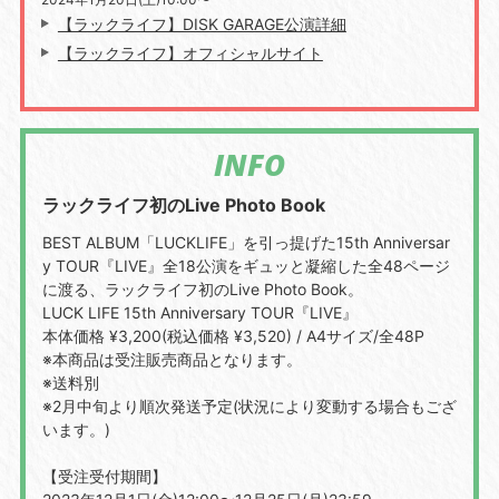
【ラックライフ】DISK GARAGE公演詳細
【ラックライフ】オフィシャルサイト
INFO
ラックライフ初のLive Photo Book
BEST ALBUM
「
LUCKLIFE
」を引っ提げた
15th Anniversar
y TOUR
『
LIVE
』全
18
公演をギュッと凝縮した全
48
ページ
に渡る、ラックライフ初の
Live Photo Book
。
LUCK LIFE 15th Anniversary TOUR『LIVE』
本体価格
¥3,200(
税込価格
¥3,520) / A4
サイズ
/
全
48P
※
本商品は受注販売商品となります。
※
送料別
※2
月中旬より順次発送予定
(
状況により変動する場合もござ
います。
)
【受注受付期間】