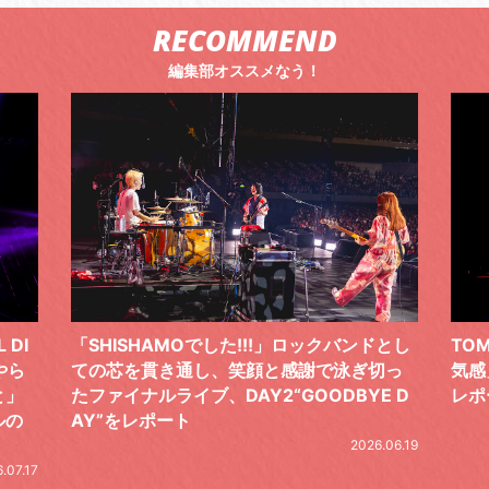
RECOMMEND
編集部オススメなう！
 DI
「SHISHAMOでした!!!」ロックバンドとし
TO
やら
ての芯を貫き通し、笑顔と感謝で泳ぎ切っ
気感
と」
たファイナルライブ、DAY2“GOODBYE D
レポ
ルの
AY”をレポート
2026.06.19
.07.17