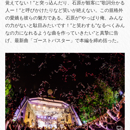
覚えてない！”と突っ込んだり、石原が観客に“歌詞分かる
人ー！”と呼びかけたりなど笑いが絶えない。この規格外
の愛嬌も彼らの魅力である。石原が“やっぱり俺、みんな
の力がないと駄目みたいです！”と笑わすも“なるべくみん
なの力になれるような曲を作っていきたい”と真摯に告
げ、最新曲「ゴーストバスター」で本編を締め括った。