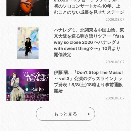
初のソロコンサートから10年、止
むことのない成長を見せたステージ
2026.08.07
ハナレグミ、北関東＆中国山陰、東
京大阪を巡る弾き語りツアー『fara
way so close 2026 〜ハナレグミ
with sweet thing♡〜』10月より
開催決定
2026.08.07
伊藤 蘭、『Don’t Stop The Music!
～ vol.3』公演のグッズラインナッ
プ発表！8/8(土)18時より事前通販
開始
2026.08.07
もっと見る