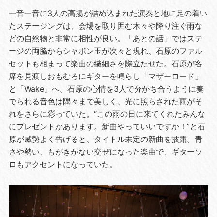
一音一音に3人の高揚が詰め込まれた演奏と地に足の着い
たステージングは、会場を取り囲む木々や降り注ぐ雨な
どの自然物と非常に相性が良い。「あとの話」ではステ
ージの両脇からシャボン玉が次々と現れ、石原のファル
セットも相まって楽曲の繊細さを際立たせた。石原が客
席を見渡しおもむろにギターを鳴らし「マザーロード」
と「Wake」へ。石原の心情を3人で分かち合うように奏
でられる音色は隅々まで美しく、光に照らされた雨がそ
れをさらに彩っていた。“この雨の日に来てくれたみんな
にプレゼントがあります。新曲やっていいですか！”と石
原が威勢よく告げると、タイトル未定の新曲を披露。青
さや勢い、もがきがない交ぜになった楽曲で、ギターソ
ロもアクセントになっていた。