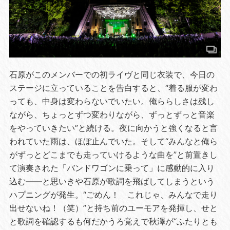
石原がこのメンバーでの初ライヴと同じ衣装で、今日の
ステージに立っていることを告白すると、“着る服が変わ
っても、中身は変わらないでいたい。俺ららしさは残し
ながら、ちょっとずつ変わりながら、ずっとずっと音楽
をやっていきたい”と続ける。夜に向かうと強くなると言
われていた雨は、ほぼ止んでいた。そして“みんなと俺ら
がずっとどこまでも走っていけるような曲を”と前置きし
て演奏された「バンドワゴンに乗って」に感動的に入り
込む――と思いきや石原が歌詞を飛ばしてしまうという
ハプニングが発生。“ごめん！ これじゃ、みんなで走り
出せないね！（笑）”と持ち前のユーモアを発揮し、せと
と歌詞を確認するも何だかうろ覚えで秋澤が“ふたりとも