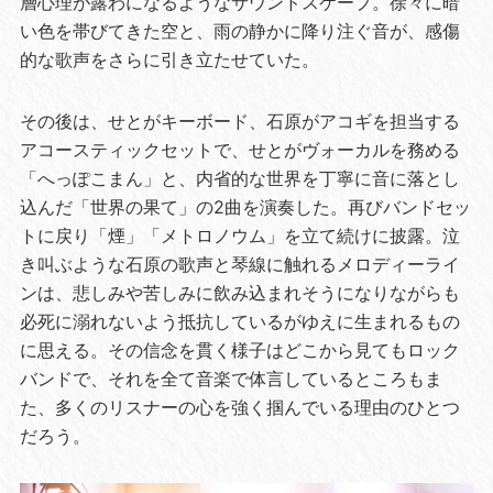
層心理が露わになるようなサウンドスケープ。徐々に暗
い色を帯びてきた空と、雨の静かに降り注ぐ音が、感傷
的な歌声をさらに引き立たせていた。
その後は、せとがキーボード、石原がアコギを担当する
アコースティックセットで、せとがヴォーカルを務める
「へっぽこまん」と、内省的な世界を丁寧に音に落とし
込んだ「世界の果て」の2曲を演奏した。再びバンドセッ
トに戻り「煙」「メトロノウム」を立て続けに披露。泣
き叫ぶような石原の歌声と琴線に触れるメロディーライ
ンは、悲しみや苦しみに飲み込まれそうになりながらも
必死に溺れないよう抵抗しているがゆえに生まれるもの
に思える。その信念を貫く様子はどこから見てもロック
バンドで、それを全て音楽で体言しているところもま
た、多くのリスナーの心を強く掴んでいる理由のひとつ
だろう。