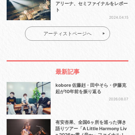
アリーナ、セミファイナルをレポー
ト
2024.04.15
アーティストページへ
最新記事
kobore 佐藤赳・田中そら・伊藤克
起が10年前を振り返る
2026.08.07
有安杏果、全国6ヶ所を巡った弾き
語りツアー「A Little Harmony Liv
e 2026〜雫ノ音〜」ファイナル！