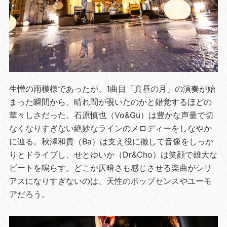
生憎の雨模様であったが、1曲目「真昼の月」の演奏が始
まった瞬間から、晴れ間が覗いたのかと錯覚するほどの
華々しさだった。石原慎也（Vo&Gu）は豊かな声量で切
なくなりすぎない絶妙なラインのメロディーをしなやか
に辿る。秋澤和貴（Ba）は支え役に徹して音像をしっか
りとドライブし、せとゆいか（Dr&Cho）は笑顔で雄大な
ビートを鳴らす。どこか仄暗さも感じさせる楽曲がシリ
アスになりすぎないのは、天性のポップセンスやユーモ
アだろう。