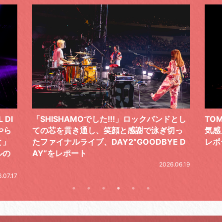
ドとし
TOMOO、３台の鍵盤で「6月から7月の空
筋肉
切っ
気感」を鮮やかに描いた、FC限定ライブを
の日
E D
レポート
とし
の拍
2026.07.17
.06.19