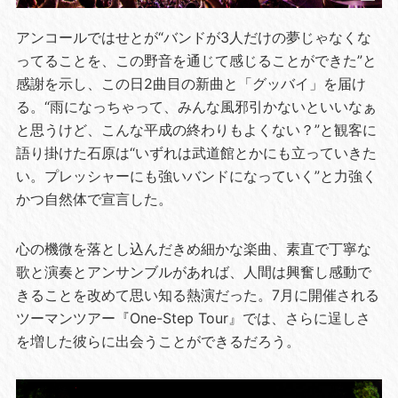
アンコールではせとが“バンドが3人だけの夢じゃなくな
ってることを、この野音を通じて感じることができた”と
感謝を示し、この日2曲目の新曲と「グッバイ」を届け
る。“雨になっちゃって、みんな風邪引かないといいなぁ
と思うけど、こんな平成の終わりもよくない？”と観客に
語り掛けた石原は“いずれは武道館とかにも立っていきた
い。プレッシャーにも強いバンドになっていく”と力強く
かつ自然体で宣言した。
心の機微を落とし込んだきめ細かな楽曲、素直で丁寧な
歌と演奏とアンサンブルがあれば、人間は興奮し感動で
きることを改めて思い知る熱演だった。7月に開催される
ツーマンツアー『One-Step Tour』では、さらに逞しさ
を増した彼らに出会うことができるだろう。