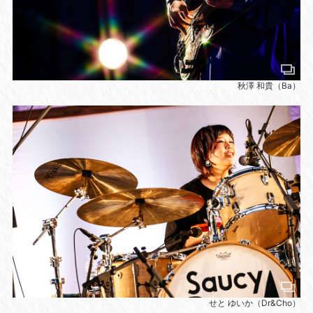
秋澤 和貴（Ba）
せと ゆいか（Dr&Cho）