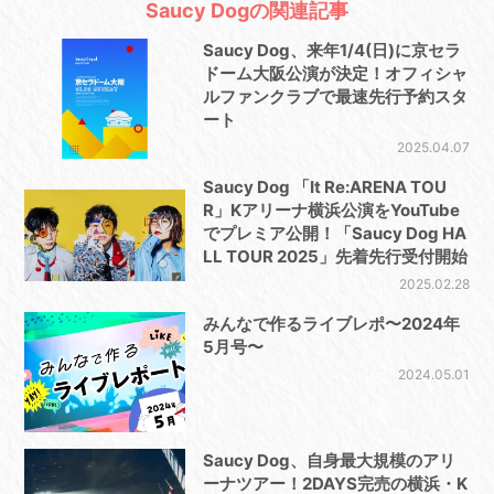
Saucy Dogの関連記事
Saucy Dog、来年1/4(⽇)に京セラ
ドーム⼤阪公演が決定！オフィシャ
ルファンクラブで最速先⾏予約スタ
ート
2025.04.07
Saucy Dog 「It Re:ARENA TOU
R」Kアリーナ横浜公演をYouTube
でプレミア公開！「Saucy Dog HA
LL TOUR 2025」先着先行受付開始
2025.02.28
みんなで作るライブレポ〜2024年
5月号〜
2024.05.01
Saucy Dog、自身最大規模のアリ
ーナツアー！2DAYS完売の横浜・K