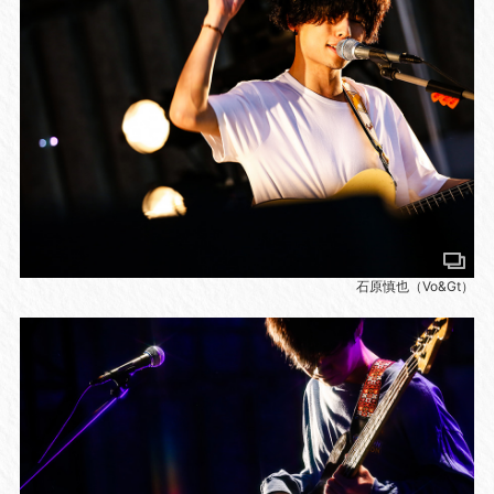
石原慎也（Vo&Gt）