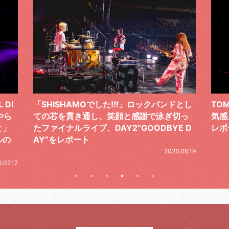
 DI
「SHISHAMOでした!!!」ロックバンドとし
TO
やら
ての芯を貫き通し、笑顔と感謝で泳ぎ切っ
気感
と」
たファイナルライブ、DAY2“GOODBYE D
レポ
ルの
AY”をレポート
2026.06.19
.07.17