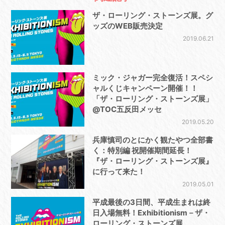
ザ・ローリング・ストーンズ展。グ
ッズのWEB販売決定
2019.06.21
ミック・ジャガー完全復活！スペシ
ャルくじキャンペーン開催！！
「ザ・ローリング・ストーンズ展」
@TOC五反田メッセ
2019.05.20
兵庫慎司のとにかく観たやつ全部書
く：特別編 祝開催期間延長！
『ザ・ローリング・ストーンズ展』
に行って来た！
2019.05.01
平成最後の3日間、平成生まれは終
日入場無料！Exhibitionism－ザ・
ローリング・ストーンズ展