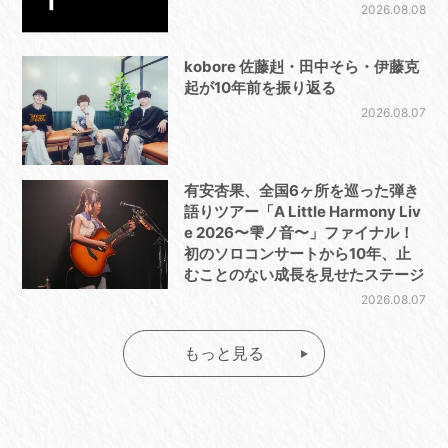
2026.08.08
kobore 佐藤赳・田中そら・伊藤克
起が10年前を振り返る
2026.08.07
有安杏果、全国6ヶ所を巡った弾き
語りツアー「A Little Harmony Liv
e 2026〜雫ノ音〜」ファイナル！
初のソロコンサートから10年、止
むことのない成長を見せたステージ
2026.08.07
もっと見る