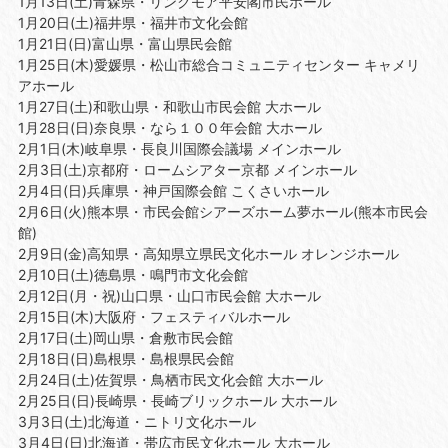
1月13日(土)青森県・リンクモア平安閣市民ホール
1月20日(土)福井県・福井市文化会館
1月21日(日)富山県・富山県民会館
1月25日(木)愛媛県・松山市総合コミュニティセンター キャメリ
アホール
1月27日(土)和歌山県・和歌山市民会館 大ホール
1月28日(日)奈良県・なら１００年会館 大ホール
2月1日(木)岐阜県・長良川国際会議場 メインホール
2月3日(土)京都府・ロームシアター京都 メインホール
2月4日(日)兵庫県・神戸国際会館 こくさいホール
2月6日(火)熊本県・市民会館シアーズホーム夢ホール(熊本市民会
館)
2月9日(金)高知県・高知県立県民文化ホール オレンジホール
2月10日(土)徳島県・鳴門市文化会館
2月12日(月・祝)山口県・山口市民会館 大ホール
2月15日(木)大阪府・フェスティバルホール
2月17日(土)岡山県・倉敷市民会館
2月18日(日)島根県・島根県民会館
2月24日(土)佐賀県・鳥栖市民文化会館 大ホール
2月25日(日)長崎県・長崎ブリックホール 大ホール
3月3日(土)北海道・ニトリ文化ホール
3月4日(日)北海道・帯広市民文化ホール 大ホール