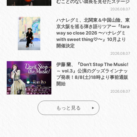
むことのない成長を見せたステージ
2026.08.07
ハナレグミ、北関東＆中国山陰、東
京大阪を巡る弾き語りツアー『fara
way so close 2026 〜ハナレグミ
with sweet thing♡〜』10月より
開催決定
2026.08.07
伊藤 蘭、『Don’t Stop The Music!
～ vol.3』公演のグッズラインナッ
プ発表！8/8(土)18時より事前通販
開始
2026.08.07
もっと見る