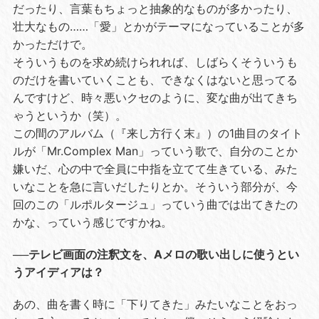
だったり、言葉もちょっと抽象的なものが多かったり、
壮大なもの……「愛」とかがテーマになっていることが多
かっただけで。
そういうものを求め続けられれば、しばらくそういうも
のだけを書いていくことも、できなくはないと思ってる
んですけど、時々悪いクセのように、変な曲が出てきち
ゃうというか（笑）。
この間のアルバム（『来し方行く末』）の1曲目のタイト
ルが「Mr.Complex Man」っていう歌で、自分のことか
嫌いだ、心の中で全員に中指を立てて生きている、みた
いなことを急に言いだしたりとか。そういう部分が、今
回のこの「ルポルタージュ」っていう曲では出てきたの
かな、っていう感じですかね。
──テレビ画面の注釈文を、Aメロの歌い出しに使うとい
うアイディアは？
あの、曲を書く時に「下りてきた」みたいなことをおっ