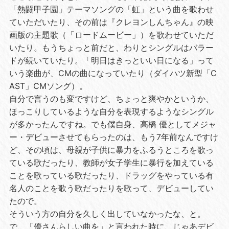
「熱闘甲子園」テーマソングの「虹」という曲を歌わせ
ていただいたり、その前は『クレヨンしんちゃん』の映
画版の主題歌（「ロードムービー」）を歌わせていただ
いたり。もうちょっと前だと、わりとシングルはバラー
ドが続いていたり。「明日はきっといい日になる」って
いう楽曲が、CMの曲になっていたり（ダイハツ新型「C
AST」CMソング）。
自分で言うのも変ですけど、ちょっと爽やかというか、
ほっこりしているような自分を表現するようなシングル
が多かったんですね。でも僕自身、高橋 優としてメジャ
ー・デビューさせてもらったのは、もう7年前なんですけ
ど、その頃は、母親が子供に暴力をふるうところを歌っ
ている歌だったり、教師が女子学生に暴行を加えている
ことを歌っている歌だったり、ドラッグをやっている有
名人のことを歌う歌だったりを歌って、デビューしてい
たので。
そういう方の自分を久しく出していなかったな、と。
で、「優さんらしい曲を」と言われた時に、じゃあデビ