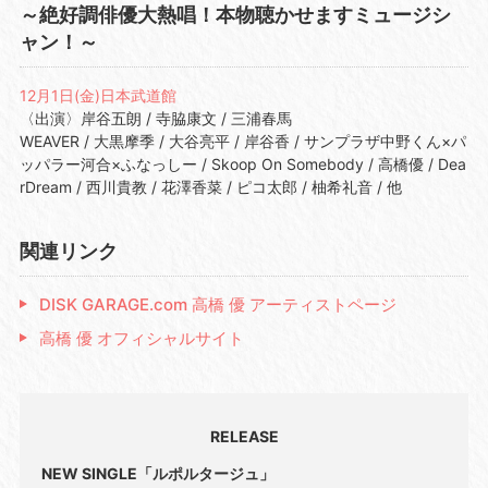
～絶好調俳優大熱唱！本物聴かせますミュージシ
ャン！～
12月1日(金)日本武道館
〈出演〉岸谷五朗 / 寺脇康文 / 三浦春馬
WEAVER / 大黒摩季 / 大谷亮平 / 岸谷香 / サンプラザ中野くん×パ
ッパラー河合×ふなっしー / Skoop On Somebody / 高橋優 / Dea
rDream / 西川貴教 / 花澤香菜 / ピコ太郎 / 柚希礼音 / 他
関連リンク
DISK GARAGE.com 高橋 優 アーティストページ
高橋 優 オフィシャルサイト
RELEASE
NEW SINGLE「ルポルタージュ」