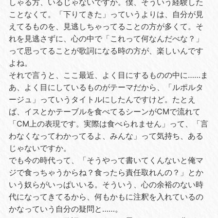
しゃる方、いるじゃないですか。僕、そういう経験した
ことなくて。「下りてきた」っていうよりは、自分が見
えてるものを、見逃しちゃってることの方が多くて。そ
れを見逃さずに、心の中で「これって何なんだべな？」
って思ってることが歌詞になる時の方が、楽しいんです
よね。
それで言うと、ここ最近、よく目にするものの中に……ま
あ、よく目にしているものがテーマだから、「ルポルタ
ージュ」っていうタイトルにしたんですけど。たとえ
ば、イスとかテーブルを食べてるシーンがCMで流れて
「CM上の表現です。実際は食べられません」って、「言
わなくなってわかってるよ、みんな」って気持ち、ある
じゃないですか。
でも今の時代って、「そうやって書いてくんないと俺マ
ジで食っちゃうからね？食ったら責任取れんの？」とか
いう奴らがいっぱいいる。そういう、心の余裕のない時
代になってきてるから、何もかもに注釈を入れているの
かなっていう自分の疑問と……。