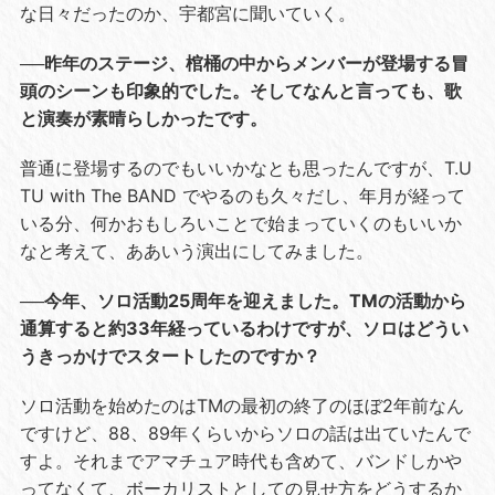
な日々だったのか、宇都宮に聞いていく。
──昨年のステージ、棺桶の中からメンバーが登場する冒
頭のシーンも印象的でした。そしてなんと言っても、歌
と演奏が素晴らしかったです。
普通に登場するのでもいいかなとも思ったんですが、T.U
TU with The BAND でやるのも久々だし、年月が経って
いる分、何かおもしろいことで始まっていくのもいいか
なと考えて、ああいう演出にしてみました。
──今年、ソロ活動25周年を迎えました。TMの活動から
通算すると約33年経っているわけですが、ソロはどうい
うきっかけでスタートしたのですか？
ソロ活動を始めたのはTMの最初の終了のほぼ2年前なん
ですけど、88、89年くらいからソロの話は出ていたんで
すよ。それまでアマチュア時代も含めて、バンドしかや
ってなくて、ボーカリストとしての見せ方をどうするか