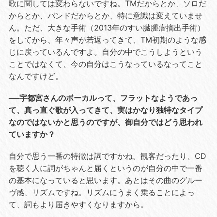
歌に関しては変わらないですね。TMだからとか、ソロだ
からとか、バンドだからとか、特に意識は変えていませ
ん。ただ、大きな手術（2013年のすい臓腫瘤摘出手術）
をしてから、年々声が若返ってきて、TM初期のような感
じに戻っているんですよ。自分の中でこうしようという
ことではなくて、今の自分はこうなっているなってこと
なんですけど。
──宇都宮さんのボーカルって、フラットなようであっ
て、真っ直ぐ歌が入ってきて、実はかなり独特なタイプ
なのではないかと思うのですが、御自分ではどう思われ
ていますか？
自分で思う一番の特徴は詞ですかね。観客だったり、CD
を聴く人に詞がちゃんと届くというのが自分の中で一番
の基本になっていると思います。あとはその曲のグルー
ヴ感、リズムですね。リズムにうまく乗ることによっ
て、詞もより届きやすくなりますから。