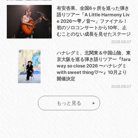
有安杏果、全国6ヶ所を巡った弾き
語りツアー「A Little Harmony Liv
e 2026〜雫ノ音〜」ファイナル！
初のソロコンサートから10年、止
むことのない成長を見せたステージ
2026.08.07
ハナレグミ、北関東＆中国山陰、東
京大阪を巡る弾き語りツアー『fara
way so close 2026 〜ハナレグミ
with sweet thing♡〜』10月より
開催決定
2026.08.07
もっと見る