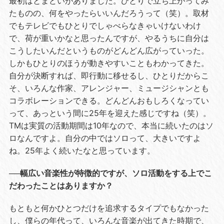
最初はとまどいがありました。ひとりで立ち上がってみ
たものの、何をやったらいいんだろうって（笑）。取材
でもテレビでもひとりでしゃべらなきゃいけないわけ
で、荷が重いかなと思ったんですが、やるうちに自分は
こうしたいんだというものがどんどん広がっていった。
しかもひとりのほうが動きやすいこともわかってきた。
自分が決断すれば、即行動に移せるし、ひとりだからこ
そ、いろんな作家、アレンジャー、ミュージシャンとも
コラボレーションできる。どんどんおもしろくなってい
って、あっという間に25年を迎えた感じですね（笑）。
TMは実質の活動期間は10年なので、本当に続いたのはソ
ロなんですよ。自分の中ではソロって、大きいですよ
ね。25年よく続いたなと思っています。
──幅広い音楽性が特徴的ですが、ソロ活動をする上でこ
だわったことはありますか？
もともと何かひとつだけを追求するタイプでもなかった
し、僕らの年代って、いろんな音楽が出てきた時期で、