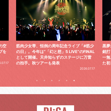
筋少
黒夢が「THE PERFECT DAYS TO DIE」と
新体
NAL
銘打ったアリーナ・サーキットを開催！唯
単独
万雷
一無二の存在であることをあらためて示し
レポ
た初日公演をレポート
.07.17
2026.07.18