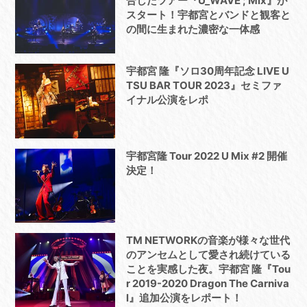
合したツアー『U_WAVE ; Mix』が
スタート！宇都宮とバンドと観客と
の間に生まれた濃密な一体感
宇都宮 隆『ソロ30周年記念 LIVE U
TSU BAR TOUR 2023』セミファ
イナル公演をレポ
宇都宮隆 Tour 2022 U Mix #2 開催
決定！
TM NETWORKの音楽が様々な世代
のアンセムとして愛され続けている
ことを実感した夜。宇都宮 隆『Tou
r 2019-2020 Dragon The Carniva
l』追加公演をレポート！