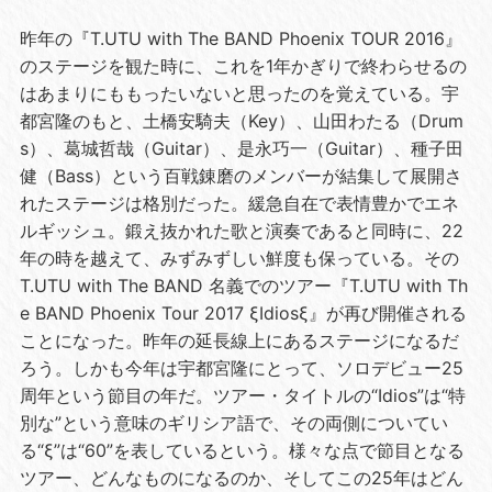
昨年の『T.UTU with The BAND Phoenix TOUR 2016』
のステージを観た時に、これを1年かぎりで終わらせるの
はあまりにももったいないと思ったのを覚えている。宇
都宮隆のもと、土橋安騎夫（Key）、山田わたる（Drum
s）、葛城哲哉（Guitar）、是永巧一（Guitar）、種子田
健（Bass）という百戦錬磨のメンバーが結集して展開さ
れたステージは格別だった。緩急自在で表情豊かでエネ
ルギッシュ。鍛え抜かれた歌と演奏であると同時に、22
年の時を越えて、みずみずしい鮮度も保っている。その
T.UTU with The BAND 名義でのツアー『T.UTU with Th
e BAND Phoenix Tour 2017 ξIdiosξ』が再び開催される
ことになった。昨年の延長線上にあるステージになるだ
ろう。しかも今年は宇都宮隆にとって、ソロデビュー25
周年という節目の年だ。ツアー・タイトルの“Idios”は“特
別な”という意味のギリシア語で、その両側についてい
る“ξ”は“60”を表しているという。様々な点で節目となる
ツアー、どんなものになるのか、そしてこの25年はどん