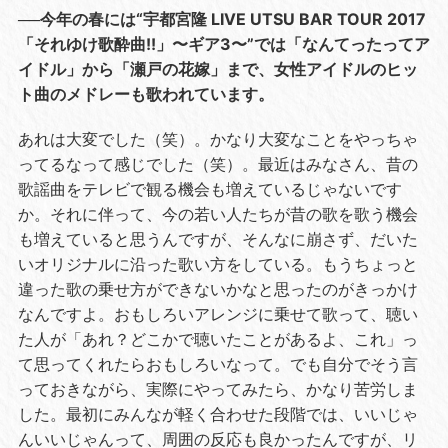
──今年の春には“宇都宮隆 LIVE UTSU BAR TOUR 2017
「それゆけ歌酔曲!!」〜ギア3〜”では「なんてったってア
イドル」から「瀬戸の花嫁」まで、女性アイドルのヒッ
ト曲のメドレーも歌われています。
あれは大変でした（笑）。かなり大変なことをやっちゃ
ってるなって感じでした（笑）。最近はみなさん、昔の
歌謡曲をテレビで観る機会も増えているじゃないです
か。それに伴って、今の若い人たちが昔の歌を歌う機会
も増えていると思うんですが、そんなに崩さず、だいた
いオリジナルに沿った歌い方をしている。もうちょっと
違った歌の乗せ方ができないかなと思ったのがきっかけ
なんですよ。おもしろいアレンジに乗せて歌って、聴い
た人が「あれ？どこかで聴いたことがあるよ、これ」っ
て思ってくれたらおもしろいなって。でも自分でそう言
っておきながら、実際にやってみたら、かなり苦労しま
した。最初にみんなが軽く合わせた段階では、いいじゃ
んいいじゃんって、周囲の反応も良かったんですが、リ