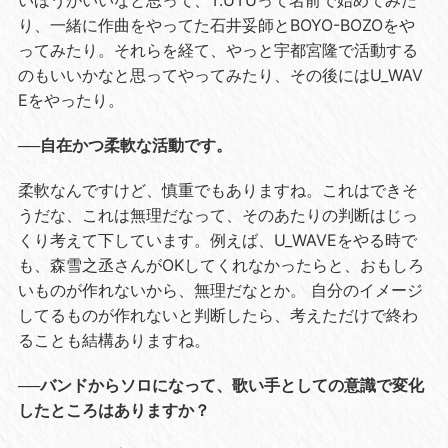
いほうがいいなと思って、T.UTUって名前で始めてみた
り、一緒に作曲をやってた石井妥師とBOYO-BOZOをや
ってみたり。それらを経て、やっと宇都宮隆で活動する
のもいいかなと思ってやってみたり、その後にはU_WAV
Eをやったり。
──自在かつ柔軟な活動です。
柔軟なんですけど、慎重でもありますね。これはできそ
うだな、これは無理だなって、そのあたりの判断はじっ
くり考えて下しています。例えば、U_WAVEをやる時で
も、森雪之丞さんがOKしてくれなかったらと、おもしろ
いものが作れないから、無理だなとか。 自分のイメージ
してるものが作れないと判断したら、考えただけで終わ
ることも結構ありますね。
──バンドからソロになって、歌い手としての意識で変化
したところはありますか？