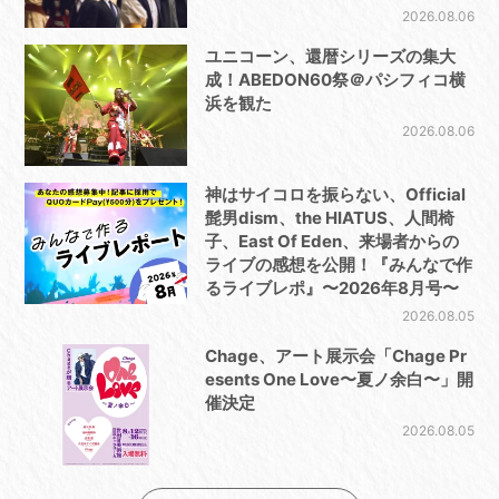
2026.08.06
ユニコーン、還暦シリーズの集大
成！ABEDON60祭＠パシフィコ横
浜を観た
2026.08.06
神はサイコロを振らない、Official
髭男dism、the HIATUS、人間椅
子、East Of Eden、来場者からの
ライブの感想を公開！『みんなで作
るライブレポ』〜2026年8月号〜
2026.08.05
Chage、アート展示会「Chage Pr
esents One Love〜夏ノ余白〜」開
催決定
2026.08.05