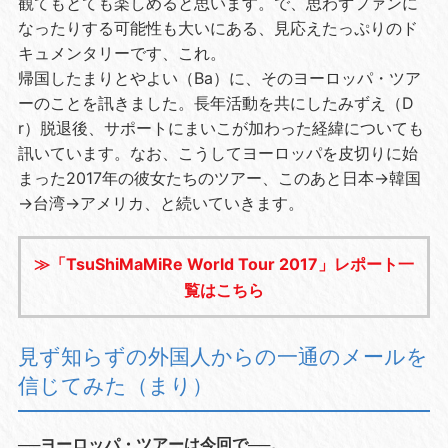
観てもとても楽しめると思います。で、思わずファンに
なったりする可能性も大いにある、見応えたっぷりのド
キュメンタリーです、これ。
帰国したまりとやよい（Ba）に、そのヨーロッパ・ツア
ーのことを訊きました。長年活動を共にしたみずえ（D
r）脱退後、サポートにまいこが加わった経緯についても
訊いています。なお、こうしてヨーロッパを皮切りに始
まった2017年の彼女たちのツアー、このあと日本→韓国
→台湾→アメリカ、と続いていきます。
≫「TsuShiMaMiRe World Tour 2017」レポート一
覧はこちら
見ず知らずの外国人からの一通のメールを
信じてみた（まり）
──ヨーロッパ・ツアーは今回で──。