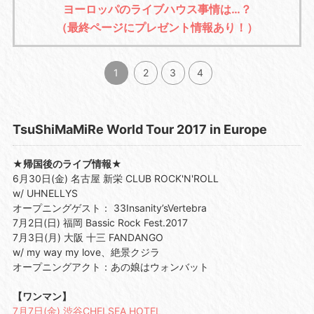
ヨーロッパのライブハウス事情は…？
（最終ページにプレゼント情報あり！）
1
2
3
4
TsuShiMaMiRe World Tour 2017 in Europe
★帰国後のライブ情報★
6月30日(金) 名古屋 新栄 CLUB ROCK'N'ROLL
w/ UHNELLYS
オープニングゲスト： 33Insanity’sVertebra
7月2日(日) 福岡 Bassic Rock Fest.2017
7月3日(月) 大阪 十三 FANDANGO
w/ my way my love、絶景クジラ
オープニングアクト：あの娘はウォンバット
【ワンマン】
7月7日(金) 渋谷CHELSEA HOTEL