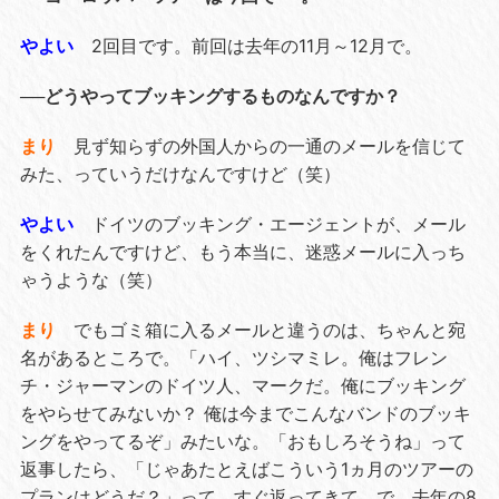
やよい
2回目です。前回は去年の11月～12月で。
──どうやってブッキングするものなんですか？
まり
見ず知らずの外国人からの一通のメールを信じて
みた、っていうだけなんですけど（笑）
やよい
ドイツのブッキング・エージェントが、メール
をくれたんですけど、もう本当に、迷惑メールに入っち
ゃうような（笑）
まり
でもゴミ箱に入るメールと違うのは、ちゃんと宛
名があるところで。「ハイ、ツシマミレ。俺はフレン
チ・ジャーマンのドイツ人、マークだ。俺にブッキング
をやらせてみないか？ 俺は今までこんなバンドのブッキ
ングをやってるぞ」みたいな。「おもしろそうね」って
返事したら、「じゃあたとえばこういう1ヵ月のツアーの
プランはどうだ？」って、すぐ返ってきて。で、去年の8