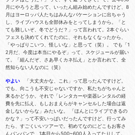
月にやろうと思って、いったん組み始めたんですけど、8
月はヨーロッパ人たちはみんなバケーションに出ちゃう
し、ライブハウスも全部休みをとってしまうから。「と
ても難しいぞ、冬でどうだ？」って言われて。2本ぐらい
フェスも決めてくれてたのに、それもなくなったから、
「やっぱりこいつ、怪しいな」と思って（笑）。 でも「1
2月だ、今度は本当にやるぞ」って、スケジュールが届い
て。「組んだぞ、さあ早くカネ払え」とか言われて、全
然知らない人なのに（笑）
やよい
「大丈夫かな、これ」って思ったんですけど。
でも、向こうも不安じゃないですか、私たちがちゃんと
来るかどうか。それで「レンタカーや楽器レンタルの経
費を先に払え、もしおまえらがキャンセルした場合は返
金しないからな」みたいな。 「ほんとにライブできるの
かな？」って不安いっぱいだったんですけど、行ってみ
たら、すごくいいツアーで。初めてなのにどこもお客さ
んパンパンで、1本目から500~600人入ってたりして。