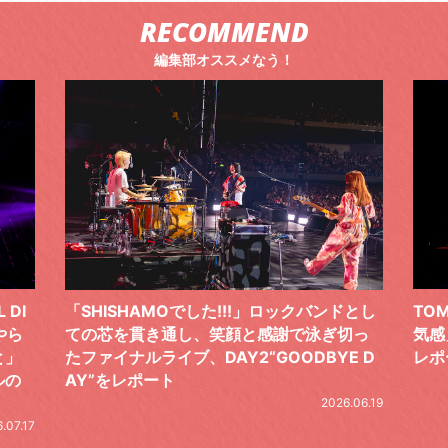
RECOMMEND
編集部オススメなう！
 DI
「SHISHAMOでした!!!」ロックバンドとし
TO
やら
ての芯を貫き通し、笑顔と感謝で泳ぎ切っ
気感
と」
たファイナルライブ、DAY2“GOODBYE D
レポ
ルの
AY”をレポート
2026.06.19
.07.17