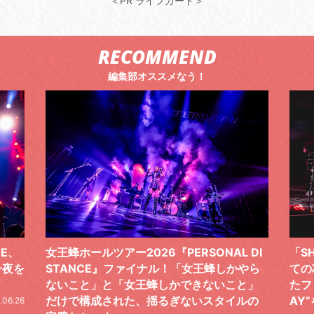
＜PR ライフガード＞
RECOMMEND
編集部オススメなう！
 DI
「SHISHAMOでした!!!」ロックバンドとし
TO
やら
ての芯を貫き通し、笑顔と感謝で泳ぎ切っ
気感
と」
たファイナルライブ、DAY2“GOODBYE D
レポ
ルの
AY”をレポート