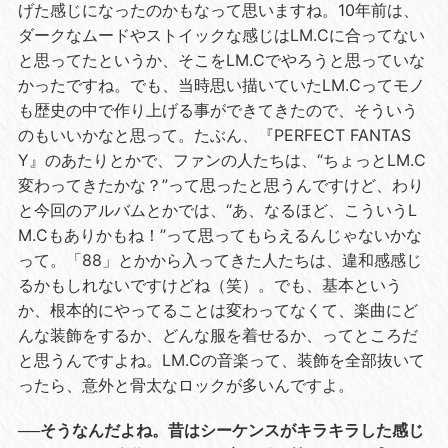
げた感じになったのかもなって思いますね。10年前は、
ダークなムードやストイックな感じはLM.Cに合ってない
と思ってたというか、そこをLM.Cでやろうと思っていな
かったですね。でも、当時思い描いていたLM.Cってモノ
も歴史の中で作り上げる事ができてきたので、そういう
のもいいかなと思って。たぶん、『PERFECT FANTAS
Y』のあたりとかで、ファンの人たちは、“ちょっとLM.C
変わってきたかな？”って思ったと思うんですけど、わり
と今回のアルバムとかでは、“あ、なるほど、こういうL
M.Cもありかもね！”って思ってもらえるんじゃないかな
って。「88」とかから入ってきた人たちは、違和感感じ
るかもしれないですけどね（笑）。でも、基本という
か、根本的にやってることは変わってなくて、楽曲にど
んな装飾をするか、どんな服を着せるか、ってところだ
と思うんですよね。LM.Cの音楽って、装飾を全部抜いて
ったら、意外と骨太なロックが多いんですよ。
──そうなんだよね。昔はシーケンスがキラキラした感じ