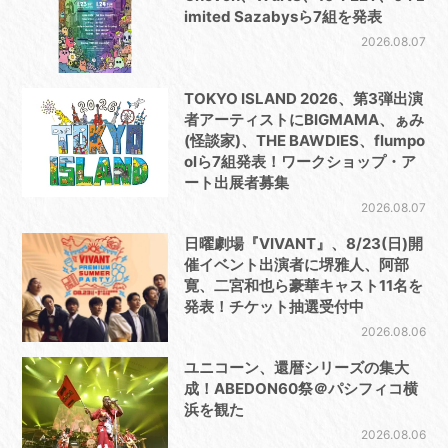
imited Sazabysら7組を発表
2026.08.07
TOKYO ISLAND 2026、第3弾出演
者アーティストにBIGMAMA、ぁみ
(怪談家)、THE BAWDIES、flumpo
olら7組発表！ワークショップ・ア
ート出展者募集
2026.08.07
日曜劇場『VIVANT』、8/23(日)開
催イベント出演者に堺雅人、阿部
寛、二宮和也ら豪華キャスト11名を
発表！チケット抽選受付中
2026.08.06
ユニコーン、還暦シリーズの集大
成！ABEDON60祭＠パシフィコ横
浜を観た
2026.08.06