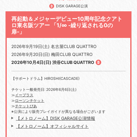
DISK GARAGE公演
再起動＆メジャーデビュー10周年記念クアト
ロ東名阪ツアー 「1/∞ -繰り返される0の
扉-」
2026年9月19日(土) 名古屋CLUB QUATTRO
2026年9月20日(日) 梅田CLUB QUATTRO
2026年10月4日(日) 渋谷CLUB QUATTRO
【サポートドラム】HIROSHI(CASCADE)
チケット一般発売日
: 2026
年
6
月
6
日
(
土
)
≫
イープラス
≫
ローソンチケット
≫
チケットぴあ
※公演により販売プレイガイドが異なる場合がございます
【メトロノーム】DISK GARAGE公演情報
【メトロノーム】オフィシャルサイト