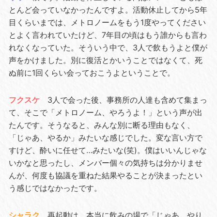
とんど会っていなかったんですよ。活動休止してから5年
目くらいまでは、メトロノームをもう1度やってください
とよく言われていたけど、7年目の頃はもう誰からも言わ
れなくなっていた。そういう中で、3人で飲もうよと僕が
声をかけました。別に復活とかいうことではなくて、死
ぬ前に1回くらい会っておこうよということで。
フクスケ
3人で会った後、事務所の人達も含めて集まっ
て、そこで「メトロノーム、やろうよ！」という声が出
たんです。そうなると、みんな別に断る理由もなく、
「じゃあ、やるか」みたいな感じでした。変な言い方で
すけど、酔いに任せて…みたいな(笑)。僕はいいんじゃな
いかなと思ったし、メンバー個々の気持ちは分かりませ
んが、何度も協議を重ねた結果やることが決まったとい
う感じではなかったです。
シャラク
再起動は、本当に飲みの場で「じゃあ、やり