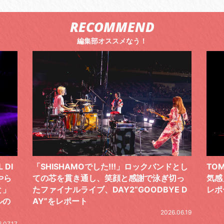
RECOMMEND
編集部オススメなう！
 DI
「SHISHAMOでした!!!」ロックバンドとし
TO
やら
ての芯を貫き通し、笑顔と感謝で泳ぎ切っ
気感
と」
たファイナルライブ、DAY2“GOODBYE D
レポ
ルの
AY”をレポート
2026.06.19
.07.17