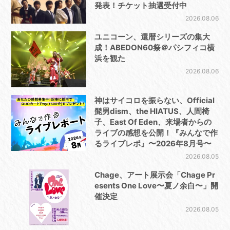
発表！チケット抽選受付中
2026.08.06
ユニコーン、還暦シリーズの集大
成！ABEDON60祭＠パシフィコ横
浜を観た
2026.08.06
神はサイコロを振らない、Official
髭男dism、the HIATUS、人間椅
子、East Of Eden、来場者からの
ライブの感想を公開！『みんなで作
るライブレポ』〜2026年8月号〜
2026.08.05
Chage、アート展示会「Chage Pr
esents One Love〜夏ノ余白〜」開
催決定
2026.08.05