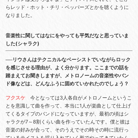
らレッド・ホット・チリ・ペッパーズとかを聴くように
なりました。
音楽性に関してはなにをやっても平気だなと思っていま
した(シャラク)
──リウさんはテクニカルなベーシストでいながらロック
を感じさせる理由が、よく分かります。ここまでの話を
踏まえてお聞きしますが、メトロノームの音楽性やバン
ド像などは、どんなふうに固めていかれたのでしょう？
フクスケ
今となっては3人各自がメトロノームというこ
とを意識して曲を作って、本当に1人が楽曲として仕上げ
てくるタイプのバンドになっていますが、最初の頃はシ
ャラクが7～8割くらい曲を作っていたんです。僕と彼は
音楽の好みが合って、そのうえでその時その時に流行っ
ているテイストを採り入れていく形でやってきていたん