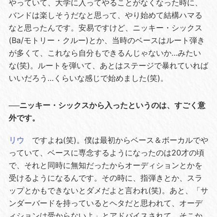
やっていて、大学に入ってやることがなくなった時に、
バンドは楽しそうだなと思って、やり始めて結構ハマる
なと思ったんです。安易ですけど、ニッキー・シックス
(Ba/モトリー・クルー)とか、当時のベースはルート弾き
が多くて、これなら自分もできるんじゃないか…みたい
な(笑)。ルートを弾いて、あとはステージで暴れていれば
いいだろう…くらいな感じで始めました(笑)。
──ニッキー・シックスから入ったというのは、すごく意
外です。
リウ
ですよね(笑)。僕は最初からベース＆ボーカルでや
っていて、ベースに専念するようになったのは20才の頃
で、それと同時に無知だったからオーディションとかを
受けるようになるんです。その時に、指弾きとか、スラ
ップとかもできないとダメだよと言われ(笑)。あと、「サ
ンダーバードを持っているとヘタだと思われて、オーデ
ィションは受からないよ」とアドバイスされて、そこか