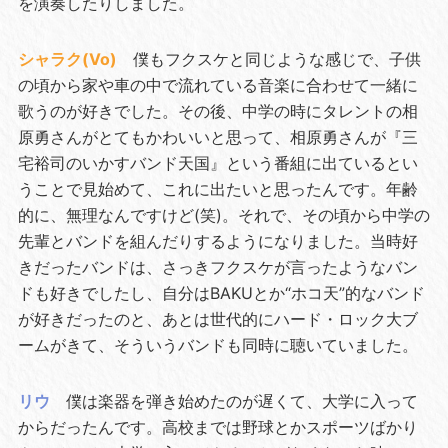
を演奏したりしました。
シャラク(Vo)
僕もフクスケと同じような感じで、子供
の頃から家や車の中で流れている音楽に合わせて一緒に
歌うのが好きでした。その後、中学の時にタレントの相
原勇さんがとてもかわいいと思って、相原勇さんが『三
宅裕司のいかすバンド天国』という番組に出ているとい
うことで見始めて、これに出たいと思ったんです。年齢
的に、無理なんですけど(笑)。それで、その頃から中学の
先輩とバンドを組んだりするようになりました。当時好
きだったバンドは、さっきフクスケが言ったようなバン
ドも好きでしたし、自分はBAKUとか“ホコ天”的なバンド
が好きだったのと、あとは世代的にハード・ロック大ブ
ームがきて、そういうバンドも同時に聴いていました。
リウ
僕は楽器を弾き始めたのが遅くて、大学に入って
からだったんです。高校までは野球とかスポーツばかり