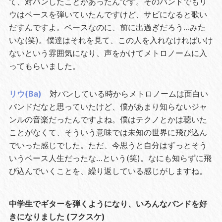
て、対バンしたことがあったんです。そのバンドでもリ
ウはベースを弾いていたんですけど、サビになると歌い
だすんですよ。ベースなのに、前に出過ぎだろう…みた
いな(笑)。僕達はそれを見て、この人を入れなければいけ
ないという雰囲気になり、声をかけてメトロノームに入
ってもらいました。
リウ(Ba)
対バンしている時からメトロノームは面白い
バンドだなと思っていたけど、僕があまり知らないジャ
ンルの音楽だったんですよね。僕はテクノとかは聴いた
ことがなくて、そういう意味では未知の世界に飛び込ん
でいった感じでした。ただ、今思うと自分はずっとそう
いうベース人生だったな…という(笑)。なにも知らずに飛
び込んでいくことを、繰り返している感じがしますね。
中学生でギターを弾くようになり、いろんなバンドを好
きになりました (フクスケ)