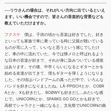
──リウさんの場合は、それがいい方向に出ているといえ
ます。いい機会ですので、皆さんの音楽的な背景なども
教えていただけますか。
フクスケ
僕は、子供の頃から音楽は好きでした。好き
といっても家族で車に乗っている時に父親が聴いている
ものが耳に入って、いいなと思うという感じでしたけ
ど。車の中に流れていた、今では懐メロと呼ばれるよう
な日本の音楽が好きで、それが身に染みついている感覚
はあります。その後、中学くらいになるとギターとかを
始める友達が出てきて、僕もギターを弾くようになりま
した。その頃はバンドブームの真っただ中で、いろんな
バンドを好きになりましたね。LÄ-PPISCHとか、COBR
Aとか、Xも好きだし、BOØWYも好きだし…みたいな感
じで。UNICORNとか、SPARKS GO GOとかも好きで、
高校でシャラクと一緒になると、文化祭でUNICORNの曲