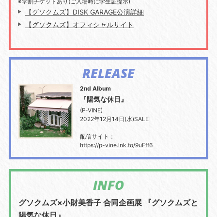
※学割チケットあり(ご入場時に学生証提示)
【グソクムズ】DISK GARAGE公演詳細
【グソクムズ】オフィシャルサイト
RELEASE
2nd Album
『陽気な休日』
(P-VINE)
2022年12月14日(水)SALE
配信サイト：
https://p-vine.lnk.to/9uEff6
INFO
グソクムズ×小財美香子 合同企画展 『グソクムズと
陽気な休日』