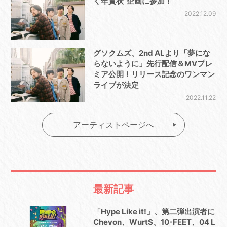
く年賀状”企画に参加！
2022.12.09
グソクムズ、2nd ALより「夢にな
らないように」先行配信＆MVプレ
ミア公開！リリース記念のワンマン
ライブが決定
2022.11.22
アーティストページへ
最新記事
「Hype Like it!」、第二弾出演者に
Chevon、WurtS、10-FEET、04 L