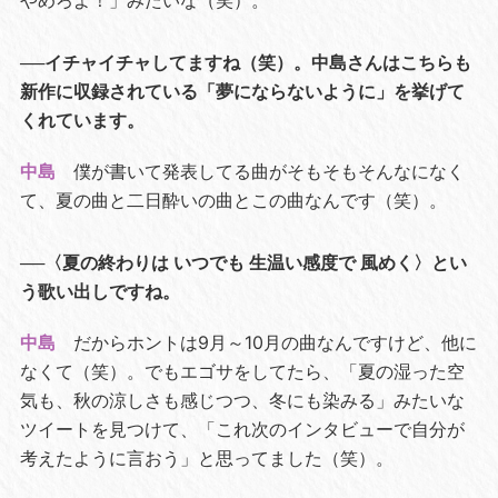
やめろよ！」みたいな（笑）。
──イチャイチャしてますね（笑）。中島さんはこちらも
新作に収録されている「夢にならないように」を挙げて
くれています。
中島
僕が書いて発表してる曲がそもそもそんなになく
て、夏の曲と二日酔いの曲とこの曲なんです（笑）。
──〈夏の終わりは いつでも 生温い感度で 風めく〉とい
う歌い出しですね。
中島
だからホントは9月～10月の曲なんですけど、他に
なくて（笑）。でもエゴサをしてたら、「夏の湿った空
気も、秋の涼しさも感じつつ、冬にも染みる」みたいな
ツイートを見つけて、「これ次のインタビューで自分が
考えたように言おう」と思ってました（笑）。