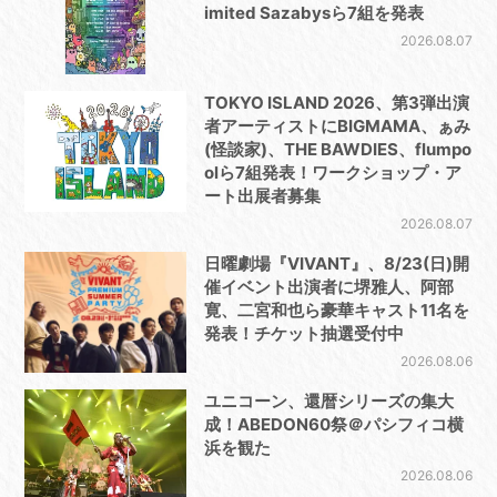
imited Sazabysら7組を発表
2026.08.07
TOKYO ISLAND 2026、第3弾出演
者アーティストにBIGMAMA、ぁみ
(怪談家)、THE BAWDIES、flumpo
olら7組発表！ワークショップ・ア
ート出展者募集
2026.08.07
日曜劇場『VIVANT』、8/23(日)開
催イベント出演者に堺雅人、阿部
寛、二宮和也ら豪華キャスト11名を
発表！チケット抽選受付中
2026.08.06
ユニコーン、還暦シリーズの集大
成！ABEDON60祭＠パシフィコ横
浜を観た
2026.08.06