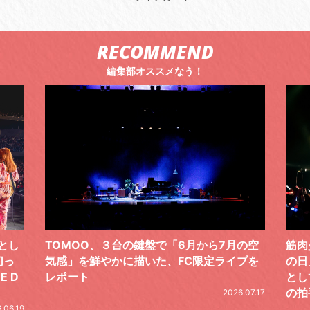
RECOMMEND
編集部オススメなう！
の空
筋肉少女帯、恒例の周年記念ライブ「#筋少
黒夢が
ブを
の日」。今年は“「幻と想」5 LIVE”のFINAL
銘打
として開催。天井知らずのステージに万雷
一無
の拍手。秋ツアーも発表
た初
.07.17
2026.07.17