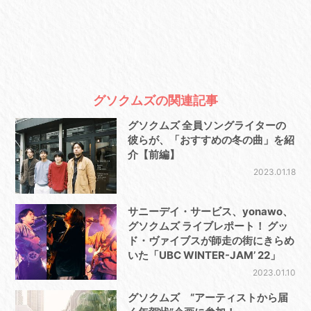
グソクムズの関連記事
グソクムズ 全員ソングライターの
彼らが、「おすすめの冬の曲」を紹
介【前編】
2023.01.18
サニーデイ・サービス、yonawo、
グソクムズ ライブレポート！ グッ
ド・ヴァイブスが師走の街にきらめ
いた「UBC WINTER-JAM’ 22」
2023.01.10
グソクムズ “アーティストから届