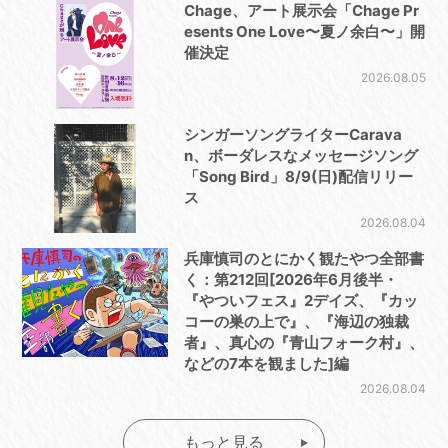
Chage、アート展示会「Chage Pr
esents One Love〜夏ノ余白〜」開
催決定
2026.08.05
シンガーソングライターCarava
n、ボーダレスなメッセージソング
「Song Bird」8/9(日)配信リリー
ス
2026.08.04
兵庫慎司のとにかく観たやつ全部書
く：第212回[2026年6月後半・
『やついフェス』2デイズ、『カッ
コーの巣の上で』、『海辺の独裁
者』、真心の『青山フォーク村』、
などの7本を観ました]編
2026.08.04
もっと見る