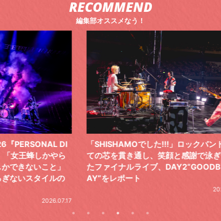
RECOMMEND
編集部オススメなう！
 DI
「SHISHAMOでした!!!」ロックバンドとし
TO
やら
ての芯を貫き通し、笑顔と感謝で泳ぎ切っ
気感
と」
たファイナルライブ、DAY2“GOODBYE D
レポ
ルの
AY”をレポート
2026.06.19
.07.17