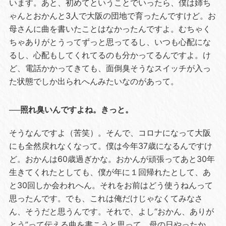
います。あと、初めてということでいったら、僕は姉ち
ゃんとおかんと3人で大阪の団地で育ったんですけど。お
母さんに曲を書いたことはなかったんですよ。むちゃく
ちゃありがとうってずっと思ってるし、いつも心配にな
るし、心配もしてくれてるのも分かってるんですよ。け
ど、電話かかってきても、面倒臭そうなスイッチが入っ
た状態でしか出られへんみたいなのがあって。
──照れ臭いんですよね。きっと。
そうなんですよ（苦笑）。そんで、コロナになって大阪
にも全然戻れなくなって。僕は今年37歳になるんですけ
ど。おかんは60歳過ぎかな。おかんが頑張ってあと30年
生きてくれたとしても、僕が年に１回帰れたとして、あ
と30回しか会われへん。それをお前はどう使うねんって
思ったんです。でも、これは俺だけじゃなくてみなさ
ん、そうだと思うんです。それで、よし“おかん、ありが
とう”って伝える曲を書こうと思って。母の日やったか