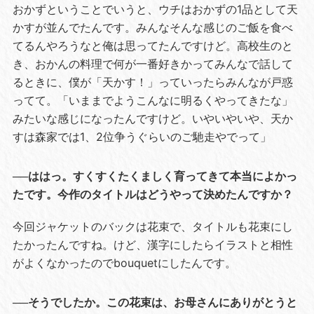
おかずということでいうと、ウチはおかずの1品として天
かすが並んでたんです。みんなそんな感じのご飯を食べ
てるんやろうなと俺は思ってたんですけど。高校生のと
き、おかんの料理で何が一番好きかってみんなで話して
るときに、僕が「天かす！」っていったらみんなが戸惑
ってて。「いままでようこんなに明るくやってきたな」
みたいな感じになったんですけど。いやいやいや、天か
すは森家では1、2位争うぐらいのご馳走やでって」
──ははっ。すくすくたくましく育ってきて本当によかっ
たです。今作のタイトルはどうやって決めたんですか？
今回ジャケットのバックは花束で、タイトルも花束にし
たかったんですね。けど、漢字にしたらイラストと相性
がよくなかったのでbouquetにしたんです。
──そうでしたか。この花束は、お母さんにありがとうと