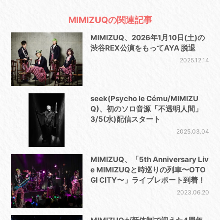
MIMIZUQの関連記事
MIMIZUQ、2026年1月10日(土)の
渋谷REX公演をもってAYA 脱退
2025.12.14
seek(Psycho le Cému/MIMIZU
Q)、初のソロ音源「不透明人間」
3/5(水)配信スタート
2025.03.04
MIMIZUQ、「5th Anniversary Liv
e MIMIZUQと時巡りの列車〜OTO
GI CITY〜」ライブレポート到着！
2023.06.20