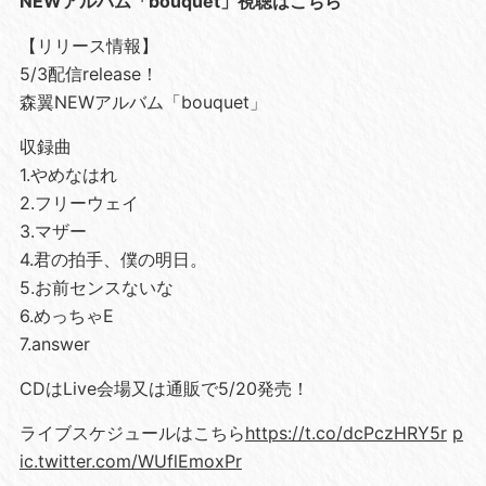
NEWアルバム「bouquet」視聴はこちら
【リリース情報】
5/3配信release！
森翼NEWアルバム「bouquet」
収録曲
1.やめなはれ
2.フリーウェイ
3.マザー
4.君の拍手、僕の明日。
5.お前センスないな
6.めっちゃE
7.answer
CDはLive会場又は通販で5/20発売！
ライブスケジュールはこちら
https://t.co/dcPczHRY5r
p
ic.twitter.com/WUflEmoxPr