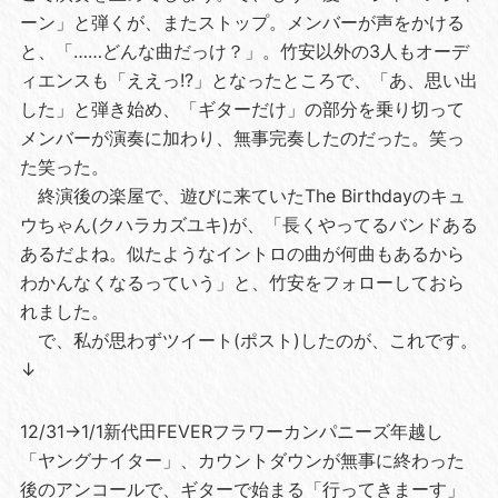
ーン」と弾くが、またストップ。メンバーが声をかける
と、「……どんな曲だっけ？」。竹安以外の3人もオーデ
ィエンスも「ええっ!?」となったところで、「あ、思い出
した」と弾き始め、「ギターだけ」の部分を乗り切って
メンバーが演奏に加わり、無事完奏したのだった。笑っ
た笑った。
終演後の楽屋で、遊びに来ていたThe Birthdayのキュ
ウちゃん(クハラカズユキ)が、「長くやってるバンドある
あるだよね。似たようなイントロの曲が何曲もあるから
わかんなくなるっていう」と、竹安をフォローしておら
れました。
で、私が思わずツイート(ポスト)したのが、これです。
↓
12/31→1/1新代田FEVERフラワーカンパニーズ年越し
「ヤングナイター」、カウントダウンが無事に終わった
後のアンコールで、ギターで始まる「行ってきまーす」