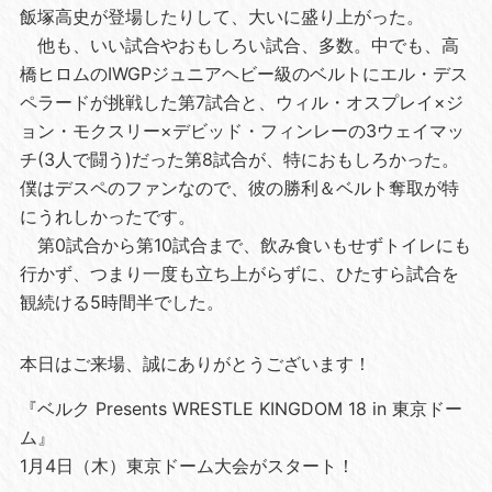
飯塚高史が登場したりして、大いに盛り上がった。
他も、いい試合やおもしろい試合、多数。中でも、高
橋ヒロムのIWGPジュニアヘビー級のベルトにエル・デス
ペラードが挑戦した第7試合と、ウィル・オスプレイ×ジ
ョン・モクスリー×デビッド・フィンレーの3ウェイマッ
チ(3人で闘う)だった第8試合が、特におもしろかった。
僕はデスペのファンなので、彼の勝利＆ベルト奪取が特
にうれしかったです。
第0試合から第10試合まで、飲み食いもせずトイレにも
行かず、つまり一度も立ち上がらずに、ひたすら試合を
観続ける5時間半でした。
本日はご来場、誠にありがとうございます！
『ベルク Presents WRESTLE KINGDOM 18 in 東京ドー
ム』
1月4日（木）東京ドーム大会がスタート！