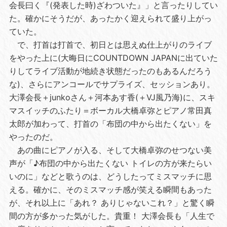
会長曰く『(発表した時)ざわついた』」と言ったりしてい
た。確かにそうだが、あったかく迎えられて盛り上がっ
ていた。
で、打首は打首で、初日とは思えぬ仕上がりのライブ
をやった上に(大晦日にCOUNTDOWN JAPANに出ていた
りしてライブ活動が地続き状態だったのもあるんだろう
な)、さらにアンコールでサプライズ、セッションあり。
大澤会長＋junkoさん＋河本あす香(＋VJ風乃海)に、スキ
マスイッチのふたり＝ボーカル大橋卓弥とピアノ常田真
太郎が加わって、打首の「布団の中から出たくない」を
やったのだ。
あの曲にピアノが入る、そして大橋卓弥のせつない美
声が「♪布団の中から出たくない トイレの方が来たらい
いのに」などと歌うのは、どうしたってミスマッチに思
える。確かに、そのミスマッチ感が笑える瞬間もあった
が、それ以上に「あれ？ ありじゃないこれ？」と驚く瞬
間の方が多かった気がした。貴重！ 大澤会長も「人生で