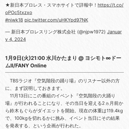
★新日本プロレス・スマホサイトで詳報中！
https://t.co/
oPOc5txzxo
#njwk18
pic.twitter.com/uHKYpd97NK
— 新日本プロレスリング株式会社 (@njpw1972)
Januar
y 4, 2024
1月9日(火)21:00 水川かたまり @ ヨシモト∞ドー
ムⅡ/FANY Online
TBSラジオ『空気階段の踊り場』のリスナー以外の方
に、まず説明しておきます。
11月13日にこの番組のイベント『空気階段の大踊り
場』が行われることになり、その当日を迎える2ヵ月前か
ら鈴木もぐらがダイエットを開始。現在の体重は119.4kg
で、100kgを切れるかに挑み、イベント当日にその結果
を発表する、という企画が行われた。