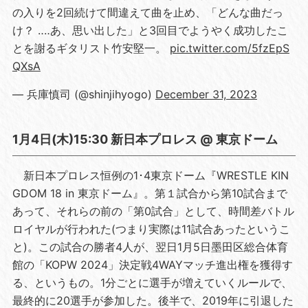
の入りを2回続けて間違えて曲を止め、「どんな曲だっ
け？ ‥‥あ、思い出した」と3回目でようやく成功したこ
とを謝るギタリスト竹安堅一。
pic.twitter.com/5fzEpS
QXsA
— 兵庫慎司 (@shinjihyogo)
December 31, 2023
1月4日(木)15:30 新日本プロレス @ 東京ドーム
新日本プロレス恒例の1･4東京ドーム『WRESTLE KIN
GDOM 18 in 東京ドーム』。第１試合から第10試合まで
あって、それらの前の「第0試合」として、時間差バトル
ロイヤルが行われた(つまり実際は11試合あったというこ
と)。この試合の勝者4人が、翌日1月5日墨田区総合体育
館の「KOPW 2024」決定戦4WAYマッチ進出権を獲得す
る、というもの。1分ごとに選手が増えていくルールで、
最終的に20選手が参加した。後半で、2019年に引退した