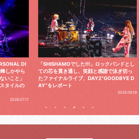
 DI
「SHISHAMOでした!!!」ロックバンドとし
TO
やら
ての芯を貫き通し、笑顔と感謝で泳ぎ切っ
気感
と」
たファイナルライブ、DAY2“GOODBYE D
レポ
ルの
AY”をレポート
2026.06.19
.07.17