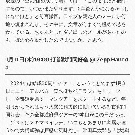
放送の『空気階段の踊り場』では、「このままだと後悔
するので、いつかまたやります。5年後とかになるかもし
れないけど」と前言撤回。ライブを観た人のメールが何
通か読まれたが、その中に、文章がうまくて極めて芯を
食っている、ちゃんとしたダメ出しのメールがあったの
も、彼の心を動かしたのではないか、と思う。
1月11日(木)19:00 打首獄門同好会 @ Zepp Haned
a
2024年は結成20周年イヤー、ということでまず1月3
日にニューアルバム『ぼちぼちベテラン』をリリース
し、全都道府県ツーマンツアーをスタートするなど、年
明けからそれはもう大変に精力的に動いている打首獄門
同好会、その全都道府県ツアーの1本目がこの日だった。
ゲストはスキマスイッチ。いつもとあまりに客層が違
うので大橋卓弥は戸惑い気味だし、常田真太郎も「(大澤)