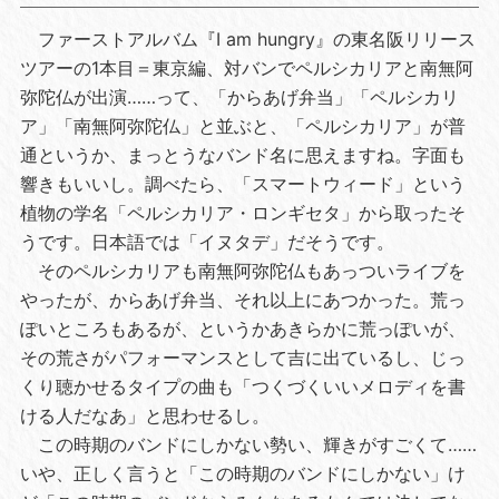
ファーストアルバム『I am hungry』の東名阪リリース
ツアーの1本目＝東京編、対バンでペルシカリアと南無阿
弥陀仏が出演……って、「からあげ弁当」「ペルシカリ
ア」「南無阿弥陀仏」と並ぶと、「ペルシカリア」が普
通というか、まっとうなバンド名に思えますね。字面も
響きもいいし。調べたら、「スマートウィード」という
植物の学名「ペルシカリア・ロンギセタ」から取ったそ
うです。日本語では「イヌタデ」だそうです。
そのペルシカリアも南無阿弥陀仏もあっついライブを
やったが、からあげ弁当、それ以上にあつかった。荒っ
ぽいところもあるが、というかあきらかに荒っぽいが、
その荒さがパフォーマンスとして吉に出ているし、じっ
くり聴かせるタイプの曲も「つくづくいいメロディを書
ける人だなあ」と思わせるし。
この時期のバンドにしかない勢い、輝きがすごくて……
いや、正しく言うと「この時期のバンドにしかない」け