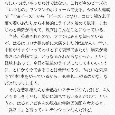
なにいっぱいやったわけではない。これが今のピーズの
「いつもの」ワンマンのボリュームである。今の4人編成
で「Theピーズ」から「ピーズ」になり、コロナ禍が若干
落ち着いあたりから本格的にライブを始めて以降、じわ
じわと曲数が増えて、現在はこんなことになっている。
当時、公表されたので、ファンはみんな知っている
が、はるはコロナ禍の前に大病をした(食道がん)。幸い、
手術がうまくいってわりとすぐ復帰できたが、病気が発
表された段階では、どうなるかわからなかった。という
経験もあって、今日が最後のライブになってもいいよう
に、とにかく今できることは全部やろう、みたいな気持
ちで1本1本をやっているから、40曲以上やるのかな、な
どと思ってしまう。
そんな悲壮感なんか全然ないステージなんだけど。4人
とも楽しそうだし、勢いに満ちてもいるんだけど。とい
うか、はるとアビさんの現在の年齢(58歳)を考えると、
「異常！」と言っていいテンションなんだけど。