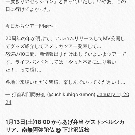
一度きりのセッション」と言っていたし。いやあ、この
日に行けてよかった。
今日からツアー開始〜！
20周年の年が明けて、アルバムリリースしてMV公開し
てグッズ紹介してアメリカツアー発表して…
怒涛の10日間、新情報出すだけ出していよいよツアーで
す。ライブバンドとしては「やっと本番に辿り着い
た！」って感じ。
各地ご来場いただく皆様、楽しんでいってください！…
— 打首獄門同好会 (@uchikubigokumon)
January 11, 20
24
1月13日(土)18:00 からあげ弁当 ゲスト:ペルシカ
リア、南無阿弥陀仏 @ 下北沢近松