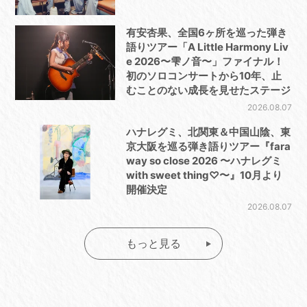
有安杏果、全国6ヶ所を巡った弾き
語りツアー「A Little Harmony Liv
e 2026〜雫ノ音〜」ファイナル！
初のソロコンサートから10年、止
むことのない成長を見せたステージ
2026.08.07
ハナレグミ、北関東＆中国山陰、東
京大阪を巡る弾き語りツアー『fara
way so close 2026 〜ハナレグミ
with sweet thing♡〜』10月より
開催決定
2026.08.07
もっと見る