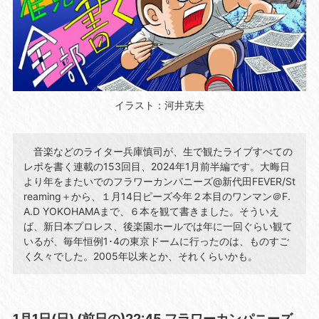
イラスト：河井克夫
音楽などのライター兵庫慎司が、生で観たライブすべての
レポを書く連載の153回目、2024年1月前半編です。大晦日
より年をまたいでのフラワーカンパニーズ@新代田FEVER/St
reaming＋から、１月14日ピーズ今年２本目のワンマン＠F.
A.D YOKOHAMAまで、６本を観て書きました。そういえ
ば、新日本プロレス、後楽園ホールでは年に一回ぐらい観て
いるが、毎年恒例1･4の東京ドームに行ったのは、ものすご
く久々でした。2005年以来とか、それくらいかも。
1月1日(日) (前日の)22:45 フラワーカンパニーズ