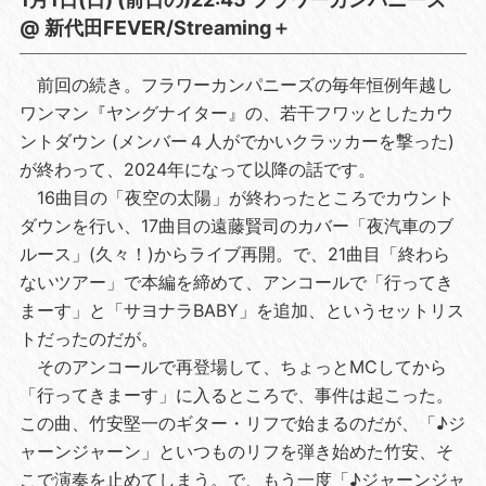
@ 新代田FEVER/Streaming＋
前回の続き。フラワーカンパニーズの毎年恒例年越し
ワンマン『ヤングナイター』の、若干フワッとしたカウ
ントダウン (メンバー４人がでかいクラッカーを撃った)
が終わって、2024年になって以降の話です。
16曲目の「夜空の太陽」が終わったところでカウント
ダウンを行い、17曲目の遠藤賢司のカバー「夜汽車のブ
ルース」(久々！)からライブ再開。で、21曲目「終わら
ないツアー」で本編を締めて、アンコールで「行ってき
まーす」と「サヨナラBABY」を追加、というセットリス
トだったのだが。
そのアンコールで再登場して、ちょっとMCしてから
「行ってきまーす」に入るところで、事件は起こった。
この曲、竹安堅一のギター・リフで始まるのだが、「♪ジ
ャーンジャーン」といつものリフを弾き始めた竹安、そ
こで演奏を止めてしまう。で、もう一度「♪ジャーンジャ