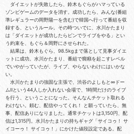
ダイエットが失敗したら、鈴木もぐらがハマっている
ゾンビゲームのデータを消す。成功したら、みんな(番組
準レギュラーの岡野陽一を含む)で韓国へ行って番組を収
録する、というルール。その時ついでに、水川かたまり
は「ダイエットが成功したらピンでライブをやる」とい
う約束を、もぐら＆岡野にさせられた。
結果は、鈴木もぐら、98.5kgまで落として見事ダイエ
ットに成功。水川かたまり、番組で癇癪を起こすレベル
でいやがっていたが、ライブ、やらないわけにはいかな
い。
水川かたまりの強固な主張で、渋谷のよしもと∞ドー
ムⅡという44人しか入れない会場で、1時間だけのライブ
を行う、ということになった。そんなんチケット取れる
わけない。頼む、配信やってくれ！ と願っていたら、無
事、配信ありになりました。通常チケットは3,150円、配
信は1,315円。水川かたまりの持ちギャグ「サイコゥ！ サ
イコーゥ！ サイコゥ！」にかけた値段設定である。配