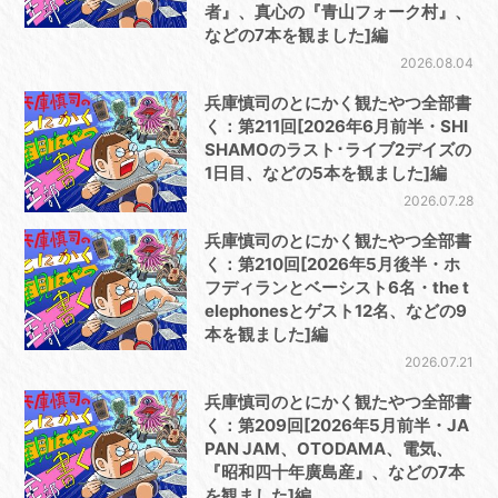
者』、真心の『青山フォーク村』、
などの7本を観ました]編
2026.08.04
兵庫慎司のとにかく観たやつ全部書
く：第211回[2026年6月前半・SHI
SHAMOのラスト･ライブ2デイズの
1日目、などの5本を観ました]編
2026.07.28
兵庫慎司のとにかく観たやつ全部書
く：第210回[2026年5月後半・ホ
フディランとベーシスト6名・the t
elephonesとゲスト12名、などの9
本を観ました]編
2026.07.21
兵庫慎司のとにかく観たやつ全部書
く：第209回[2026年5月前半・JA
PAN JAM、OTODAMA、電気、
『昭和四十年廣島産』、などの7本
を観ました]編