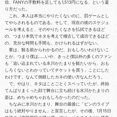
信、FANYの手数料を足しても1,513円になる、という凝
り方だった。
これ、本人は本当にやりたくないのに、罰ゲームとし
てやらされるものである。そして、現在の彼のスケジュ
ールを考えると、そのやりたくなさを払拭できるほど
の、つまり本気でネタを考えて稽古して成功できるほど
の、充分な時間も手間も、かけられるはずがない。
要は、観る前からわかるのだ、おもしろいわけないこ
とが。つまり僕は……いや、きっと僕以外の多くのファン
も「追い込まれている水川かたまりを観たいから、おも
しろくないとわかっていてチケットを買う」ことにした
わけです。なんて倒錯したカネの使い方なんだろう。
で、やはり、ネタはことごとくスベっていたが、終始
てんぱりまくった顔で舞台に立ち続ける水川かたまりの
姿は、めちゃめちゃおもしろかったのだった。
ちなみに水川かたまり、舞台の最後に「ピンのライブ
はもう絶対やりません」と宣言したが、その後、1月15日