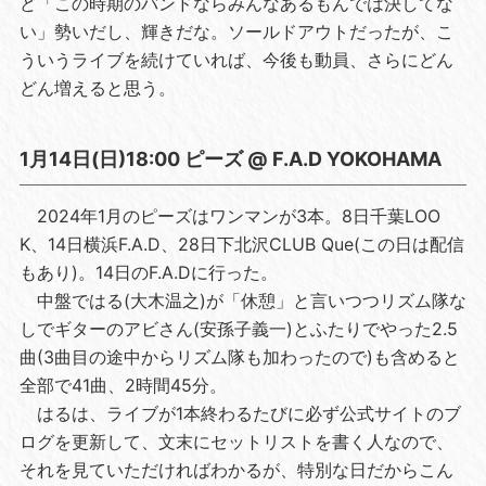
ど「この時期のバンドならみんなあるもんでは決してな
い」勢いだし、輝きだな。ソールドアウトだったが、こ
ういうライブを続けていれば、今後も動員、さらにどん
どん増えると思う。
1月14日(日)18:00 ピーズ @ F.A.D YOKOHAMA
2024年1月のピーズはワンマンが3本。8日千葉LOO
K、14日横浜F.A.D、28日下北沢CLUB Que(この日は配信
もあり)。14日のF.A.Dに行った。
中盤ではる(大木温之)が「休憩」と言いつつリズム隊な
しでギターのアビさん(安孫子義一)とふたりでやった2.5
曲(3曲目の途中からリズム隊も加わったので)も含めると
全部で41曲、2時間45分。
はるは、ライブが1本終わるたびに必ず公式サイトのブ
ログを更新して、文末にセットリストを書く人なので、
それを見ていただければわかるが、特別な日だからこん